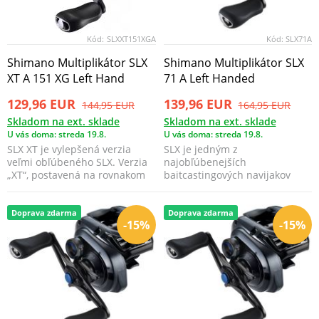
Kód:
SLXXT151XGA
Kód:
SLX71A
Shimano Multiplikátor SLX
Shimano Multiplikátor SLX
XT A 151 XG Left Hand
71 A Left Handed
129,96 EUR
139,96 EUR
144,95 EUR
164,95 EUR
Skladom na ext. sklade
Skladom na ext. sklade
U vás doma: streda 19.8.
U vás doma: streda 19.8.
SLX XT je vylepšená verzia
SLX je jedným z
veľmi obľúbeného SLX. Verzia
najobľúbenejších
„XT“, postavená na rovnakom
baitcastingových navijakov
tele HAGANE as r...
Shimano a kombinuje
ohromujúci, solídny ...
Doprava zdarma
Doprava zdarma
-15%
-15%