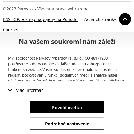
©2023 Parys.sk - Všechna práva vyhrazena
BSSHOP: e-shop napojený na Pohodu
Začiatok stránky
Cookies
Na vašem soukromí nám záleží
My, spoločnosť Párysov rybársky raj, s.r.o. IČO 48171930,
používame súbory cookies a ďalšie údaje na zabezpečenie
funkčnosti webu. S Vaším súhlasom k personalizácii obsahu a
reklám, poskytovaniu funkcií sociálnych médií a analýze našej
návštevnosti. Informácie o tom, ako náš web používate, zdieľame
so svojimi partnermi pre sociálne médiá, inzerciu a analýzy
Viac informácií
(napríklad Google).
Tu
si môžete prečítať, ako tieto informácie
Google používa. Partneri tieto údaje môžu kombinovať s ďalšími
Nevyhnutné cookies
informáciami, ktoré ste im poskytli alebo ktoré získali v dôsledku
Povoliť všetko
toho, že používate ich služby. Tieto údaje zahŕňajú cookies, dáta z
Marketingové cookies
ďalších úložísk, IP adresu a ďalšie informácie spojené s prezeraním
webu. Svoj súhlas so spracovaním cookies môžete odvolať
tu
.
Podrobné nastavenie
Analytické cookies