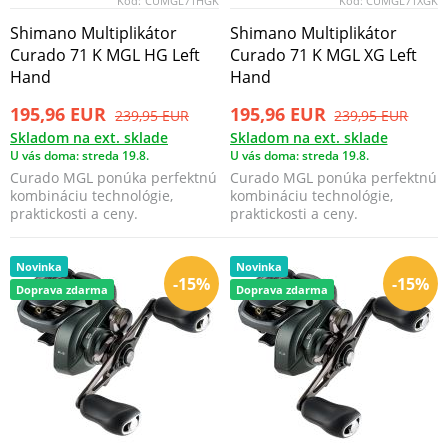
Kód:
CUMGL71HGK
Kód:
CUMGL71XGK
Shimano Multiplikátor
Shimano Multiplikátor
Curado 71 K MGL HG Left
Curado 71 K MGL XG Left
Hand
Hand
195,96 EUR
195,96 EUR
239,95 EUR
239,95 EUR
Skladom na ext. sklade
Skladom na ext. sklade
U vás doma: streda 19.8.
U vás doma: streda 19.8.
Curado MGL ponúka perfektnú
Curado MGL ponúka perfektnú
kombináciu technológie,
kombináciu technológie,
praktickosti a ceny.
praktickosti a ceny.
Novinka
Novinka
-15%
-15%
Doprava zdarma
Doprava zdarma