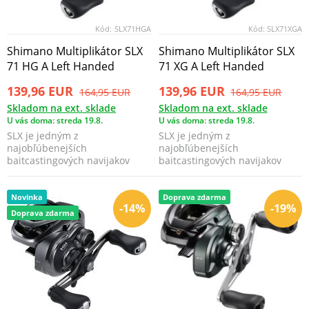
Kód:
SLX71HGA
Kód:
SLX71XGA
Shimano Multiplikátor SLX
Shimano Multiplikátor SLX
71 HG A Left Handed
71 XG A Left Handed
139,96 EUR
139,96 EUR
164,95 EUR
164,95 EUR
Skladom na ext. sklade
Skladom na ext. sklade
U vás doma: streda 19.8.
U vás doma: streda 19.8.
SLX je jedným z
SLX je jedným z
najobľúbenejších
najobľúbenejších
baitcastingových navijakov
baitcastingových navijakov
Shimano a kombinuje
Shimano a kombinuje
ohromujúci, solídny ...
ohromujúci, solídny ...
Novinka
Doprava zdarma
-14%
-19%
Doprava zdarma