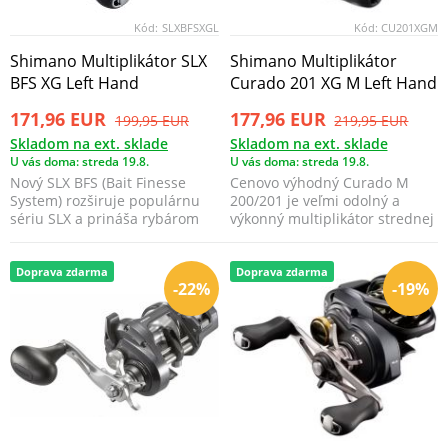
Kód:
SLXBFSXGL
Kód:
CU201XGM
Shimano Multiplikátor SLX
Shimano Multiplikátor
BFS XG Left Hand
Curado 201 XG M Left Hand
171,96 EUR
177,96 EUR
199,95 EUR
219,95 EUR
Skladom na ext. sklade
Skladom na ext. sklade
U vás doma: streda 19.8.
U vás doma: streda 19.8.
Nový SLX BFS (Bait Finesse
Cenovo výhodný Curado M
System) rozširuje populárnu
200/201 je veľmi odolný a
sériu SLX a prináša rybárom
výkonný multiplikátor strednej
najdostupnejšiu c...
veľkosti pre malých...
Doprava zdarma
Doprava zdarma
-22%
-19%