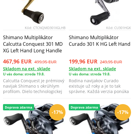
Kód:
CTCNQMD301XGLHB
Kód:
CU301HGK
Shimano Multiplikátor
Shimano Multiplikátor
Calcutta Conquest 301 MD
Curado 301 K HG Left Hand
XG Left Hand Long Handle
467,96 EUR
199,96 EUR
499,95 EUR
249,95 EUR
Skladom na ext. sklade
Skladom na ext. sklade
U vás doma: streda 19.8.
U vás doma: streda 19.8.
Calcutta Conquest je prémiový
Rodina navijakov Curado
navijak Shimano s okrúhlym
existuje už roky a je to tak
profilom. Dielo technologickej
správne. Každá verzia ponúka
dokonalosti ...
závideniahodnú rov...
Doprava zdarma
Doprava zdarma
-17%
-17%