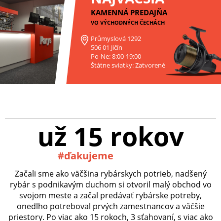
KAMENNÁ PREDAJŇA
VO VÝCHODNÝCH ČECHÁCH
Průmyslová 1292
506 01 Jičín
Po-Ne: 8:00-19:00
Štátne sviatky: Zatvorené
už 15 rokov
#ďakujeme
Začali sme ako väčšina rybárskych potrieb, nadšený
rybár s podnikavým duchom si otvoril malý obchod vo
svojom meste a začal predávať rybárske potreby,
onedlho potreboval prvých zamestnancov a väčšie
priestory. Po viac ako 15 rokoch, 3 sťahovaní, s viac ako