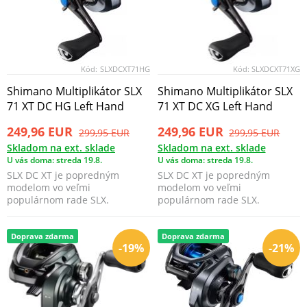
Kód:
SLXDCXT71HG
Kód:
SLXDCXT71XG
Shimano Multiplikátor SLX
Shimano Multiplikátor SLX
71 XT DC HG Left Hand
71 XT DC XG Left Hand
249,96 EUR
249,96 EUR
299,95 EUR
299,95 EUR
Skladom na ext. sklade
Skladom na ext. sklade
U vás doma: streda 19.8.
U vás doma: streda 19.8.
SLX DC XT je popredným
SLX DC XT je popredným
modelom vo veľmi
modelom vo veľmi
populárnom rade SLX.
populárnom rade SLX.
Doprava zdarma
Doprava zdarma
-19%
-21%