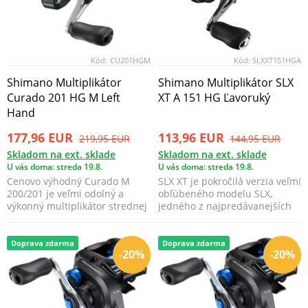
Kód:
CU201HGM
Kód:
SLXXT151HGA
Shimano Multiplikátor
Shimano Multiplikátor SLX
Curado 201 HG M Left
XT A 151 HG Ľavoruký
Hand
177,96 EUR
113,96 EUR
219,95 EUR
144,95 EUR
Skladom na ext. sklade
Skladom na ext. sklade
U vás doma: streda 19.8.
U vás doma: streda 19.8.
Cenovo výhodný Curado M
SLX XT je pokročilá verzia veľmi
200/201 je veľmi odolný a
obľúbeného modelu SLX,
výkonný multiplikátor strednej
jedného z najpredávanejších
veľkosti pre malých...
baitcastových na...
Doprava zdarma
Doprava zdarma
-20%
-20%