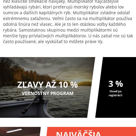
než klasické smekacie navijaky. Multiplikátor najčastejšie
vyhľadávajú rybári, ktorí preferujú morský rybolov alebo lov
sumcov a ďalších kapitálnych rýb. Multiplikátor zvládne odolať
extrémnemu zaťaženiu. Veľmi často sa na multiplikátor používa
odolná šnúra než vlasec. Ale je to len otázkou voľby každého
rybára. Samostatnou skupinou medzi multiplikátormi sú
menšie typy prívlačových multiplikátorov. U nás zatiaľ nie sú tak
často používané, ale vyskúšať to môžete práve Vy.
3 %
ZĽAVY AŽ 10 %
ihneď po
VERNOSTNÝ PROGRAM
registrácii
NAJVÄČŠIA