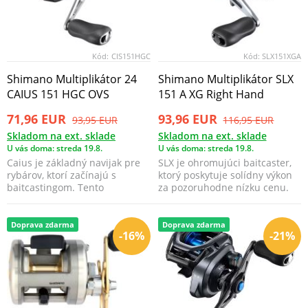
Kód:
CIS151HGC
Kód:
SLX151XGA
Shimano Multiplikátor 24
Shimano Multiplikátor SLX
CAIUS 151 HGC OVS
151 A XG Right Hand
71,96 EUR
93,96 EUR
93,95 EUR
116,95 EUR
Skladom na ext. sklade
Skladom na ext. sklade
U vás doma: streda 19.8.
U vás doma: streda 19.8.
Caius je základný navijak pre
SLX je ohromujúci baitcaster,
rybárov, ktorí začínajú s
ktorý poskytuje solídny výkon
baitcastingom. Tento
za pozoruhodne nízku cenu.
všestranný navijak sa v...
Doprava zdarma
Doprava zdarma
-16%
-21%