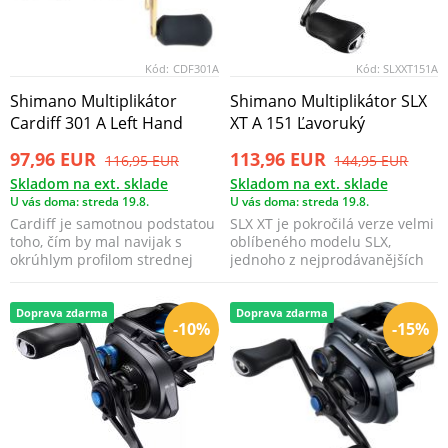
Kód:
CDF301A
Kód:
SLXXT151A
Shimano Multiplikátor
Shimano Multiplikátor SLX
Cardiff 301 A Left Hand
XT A 151 Ľavoruký
97,96 EUR
113,96 EUR
116,95 EUR
144,95 EUR
Skladom na ext. sklade
Skladom na ext. sklade
U vás doma: streda 19.8.
U vás doma: streda 19.8.
Cardiff je samotnou podstatou
SLX XT je pokročilá verze velmi
toho, čím by mal navijak s
oblíbeného modelu SLX,
okrúhlym profilom strednej
jednoho z nejprodávanějších
ceny byť. Silný,...
baitcastových nav...
Doprava zdarma
Doprava zdarma
-10%
-15%