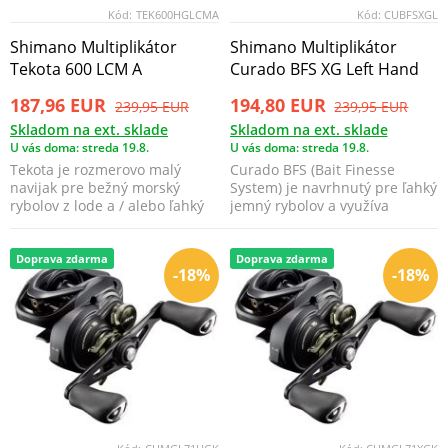
Kód:
TEK600HGLCMA
Kód:
CUBFSXGL
Shimano Multiplikátor
Shimano Multiplikátor
Tekota 600 LCM A
Curado BFS XG Left Hand
187,96 EUR
194,80 EUR
239,95 EUR
239,95 EUR
Skladom na ext. sklade
Skladom na ext. sklade
U vás doma: streda 19.8.
U vás doma: streda 19.8.
Tekota je rozmerovo malý
Curado BFS (Bait Finesse
navijak pre bežný morský
System) je navrhnutý pre ľahký
rybolov z lode a / alebo ľahký
jemný rybolov a využíva
morský trolling.​
technológiu FTB (Fin...
Doprava zdarma
Doprava zdarma
-18%
-18%