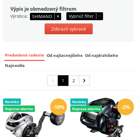
Conventional Reel 10 LH
9
Výpis je obmedzený filtrom
249,99 EUR
Výrobca
Vypnúť filter
SHIMANO
Zobraziť vybrané
Predvolené radenie
Od najlacnejšieho
Od najdrahšieho
Najnovšie
1
2
Novinka
Novinka
-10%
-2%
Doprava zdarma
Doprava zdarma