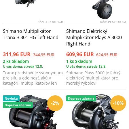
Kód:
TRX301HGB
Kód:
PLAYS3000A
Shimano Multiplikátor
Shimano Elektrický
Tranx B 301 HG Left Hand
Multiplikátor Plays A 3000
Right Hand
311,96 EUR
609,96 EUR
344,95 EUR
624,95 EUR
2 ks Skladom
1 ks Skladom
U vás doma: streda 12.8.
U vás doma: streda 12.8.
Tranx predstavuje synonymum
Shimano Plays 3000 je ľahký
pre silu a odolnosť, akú v
elektrický multiplikátor pre
kategórii multiplikátorov len
morský rybolov.
tak nenájdete. ...
Novinka
Doprava zdarma
-2%
-10%
Doprava zdarma