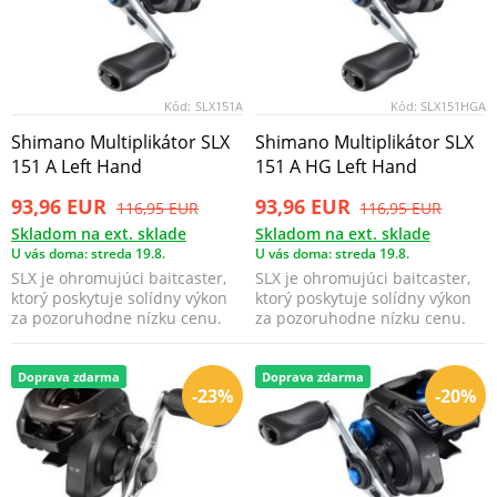
Kód:
SLX151A
Kód:
SLX151HGA
Shimano Multiplikátor SLX
Shimano Multiplikátor SLX
151 A Left Hand
151 A HG Left Hand
93,96 EUR
93,96 EUR
116,95 EUR
116,95 EUR
Skladom na ext. sklade
Skladom na ext. sklade
U vás doma: streda 19.8.
U vás doma: streda 19.8.
SLX je ohromujúci baitcaster,
SLX je ohromujúci baitcaster,
ktorý poskytuje solídny výkon
ktorý poskytuje solídny výkon
za pozoruhodne nízku cenu.
za pozoruhodne nízku cenu.
Doprava zdarma
Doprava zdarma
-23%
-20%