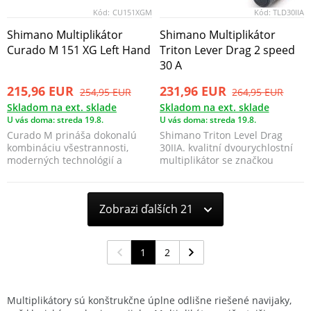
Kód:
CU151XGM
Kód:
TLD30IIA
Shimano Multiplikátor
Shimano Multiplikátor
Curado M 151 XG Left Hand
Triton Lever Drag 2 speed
30 A
215,96 EUR
231,96 EUR
254,95 EUR
264,95 EUR
Skladom na ext. sklade
Skladom na ext. sklade
U vás doma: streda 19.8.
U vás doma: streda 19.8.
Curado M prináša dokonalú
Shimano Triton Level Drag
kombináciu všestrannosti,
30IIA. kvalitní dvourychlostní
moderných technológií a
multiplikátor se značkou
skvelej hodnoty. Tento n...
Shimano, u...
Zobrazi ďalších 21
1
2
Multiplikátory sú konštrukčne úplne odlišne riešené navijaky,