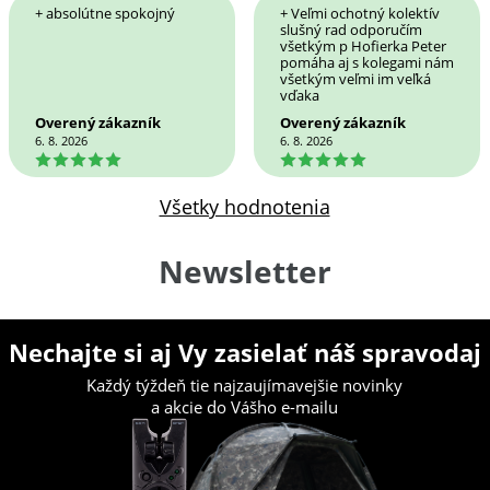
+ absolútne spokojný
+ Veľmi ochotný kolektív
slušný rad odporučím
všetkým p Hofierka Peter
pomáha aj s kolegami nám
všetkým veľmi im veľká
vďaka
Overený zákazník
Overený zákazník
6. 8. 2026
6. 8. 2026
5
5
Všetky hodnotenia
Newsletter
Nechajte si aj Vy zasielať náš spravodaj
Každý týždeň tie najzaujímavejšie novinky
a akcie do Vášho e-mailu