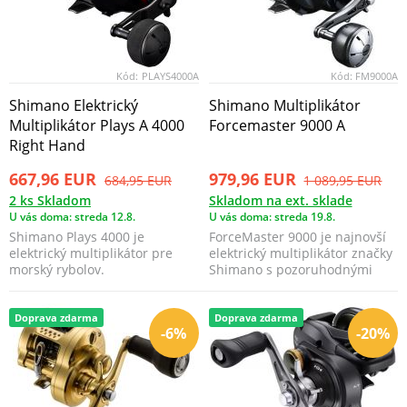
Kód:
PLAYS4000A
Kód:
FM9000A
Shimano Elektrický
Shimano Multiplikátor
Multiplikátor Plays A 4000
Forcemaster 9000 A
Right Hand
667,96 EUR
979,96 EUR
684,95 EUR
1 089,95 EUR
2 ks Skladom
Skladom na ext. sklade
U vás doma: streda 12.8.
U vás doma: streda 19.8.
Shimano Plays 4000 je
ForceMaster 9000 je najnovší
elektrický multiplikátor pre
elektrický multiplikátor značky
morský rybolov.
Shimano s pozoruhodnými
parametrami náv...
Doprava zdarma
Doprava zdarma
-6%
-20%