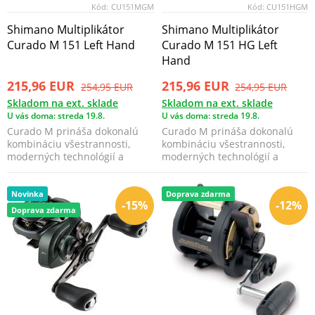
Kód:
CU151MGM
Kód:
CU151HGM
Shimano Multiplikátor
Shimano Multiplikátor
Curado M 151 Left Hand
Curado M 151 HG Left
Hand
215,96 EUR
215,96 EUR
254,95 EUR
254,95 EUR
Skladom na ext. sklade
Skladom na ext. sklade
U vás doma: streda 19.8.
U vás doma: streda 19.8.
Curado M prináša dokonalú
Curado M prináša dokonalú
kombináciu všestrannosti,
kombináciu všestrannosti,
moderných technológií a
moderných technológií a
skvelej hodnoty. Tento n...
skvelej hodnoty. Tento n...
Novinka
Doprava zdarma
-15%
-12%
Doprava zdarma