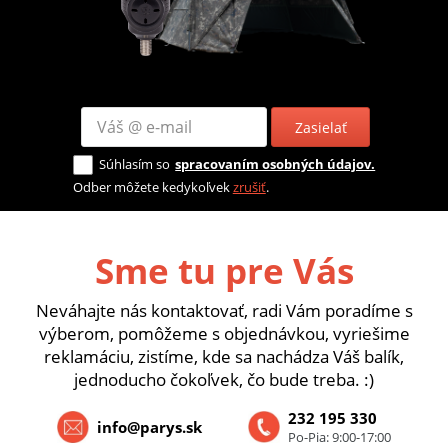
Zasielať
Súhlasím so
spracovaním osobných údajov.
Odber môžete kedykoľvek
zrušiť
.
Sme tu pre Vás
Neváhajte nás kontaktovať, radi Vám poradíme s
výberom, pomôžeme s objednávkou, vyriešime
reklamáciu, zistíme, kde sa nachádza Váš balík,
jednoducho čokoľvek, čo bude treba. :)
232 195 330
info@parys.sk
Po-Pia: 9:00-17:00