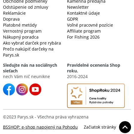
Obchodné podmienky
Kamenná predajňa
Odstúpenie od zmluvy
Newsletter
Reklamácie
Kontaktné údaje
Doprava
GDPR
Platobné metódy
Voľné pracovné pozície
Vernostný program
Affiliate program
Nákupný poradca
For Fishing 2026
Ako vybrať darček pre rybára
Prečo nakúpiť darčeky na
Parys.sk
Sledujte nás na sociálnych
Pravidelné ocenenia Shop
sieťach
roku.
nech Vám nič neunikne
2016-2024
©2023 Parys.sk - Všechna práva vyhrazena
BSSHOP: e-shop napojený na Pohodu
Začiatok stránky