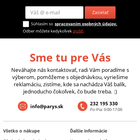
Zasielať
Súhlasím so
spracovaním osobných údajov.
Odber môžete kedykoľvek
zrušiť
.
Sme tu pre Vás
Neváhajte nás kontaktovať, radi Vám poradíme s
výberom, pomôžeme s objednávkou, vyriešime
reklamáciu, zistíme, kde sa nachádza Váš balík,
jednoducho čokoľvek, čo bude treba. :)
232 195 330
info@parys.sk
Po-Pia: 9:00-17:00
Všetko o nákupe
Ďalšie informácie