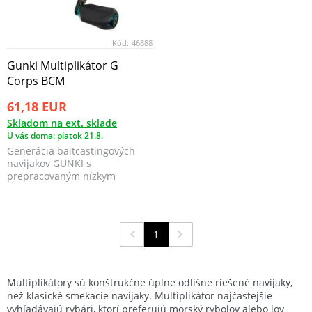
Kód:
46888
Gunki Multiplikátor G
Corps BCM
61,18 EUR
Skladom na ext. sklade
U vás doma: piatok 21.8.
Generácia baitcastingových
navijakov GUNKI s
prepracovaným nízkym
profilovým tvarom a
vylepšeným tec...
1
Multiplikátory sú konštrukčne úplne odlišne riešené navijaky,
než klasické smekacie navijaky. Multiplikátor najčastejšie
vyhľadávajú rybári, ktorí preferujú morský rybolov alebo lov