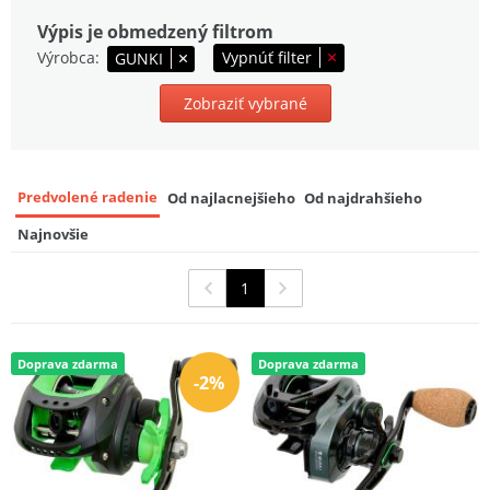
Conventional Reel 10 LH
9
Výpis je obmedzený filtrom
249,99 EUR
Výrobca
Vypnúť filter
GUNKI
Zobraziť vybrané
Predvolené radenie
Od najlacnejšieho
Od najdrahšieho
Najnovšie
1
Doprava zdarma
Doprava zdarma
-2%