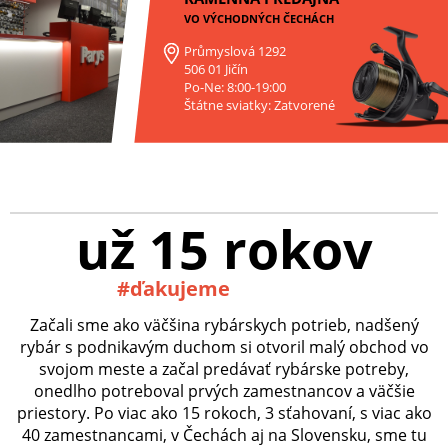
VO VÝCHODNÝCH ČECHÁCH
Průmyslová 1292
506 01 Jičín
Po-Ne: 8:00-19:00
Štátne sviatky: Zatvorené
už 15 rokov
#ďakujeme
Začali sme ako väčšina rybárskych potrieb, nadšený
rybár s podnikavým duchom si otvoril malý obchod vo
svojom meste a začal predávať rybárske potreby,
onedlho potreboval prvých zamestnancov a väčšie
priestory. Po viac ako 15 rokoch, 3 sťahovaní, s viac ako
40 zamestnancami, v Čechách aj na Slovensku, sme tu