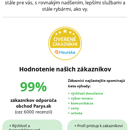
stále pre vás, s rovnakým nadšením, lepšími službami a
stále rybármi, ako vy.
Hodnotenie našich zákazníkov
99%
Zákazníci najčastejšie spomínajú
tieto výhody:
+ rýchlosť doručenia
+ výber tovaru
zákazníkov odporúča
+ komunikácia
obchod Parys.sk
+ ceny
(cez 6000 recenzií)
+ ochota
+ Rýchlosť a
+ Profi pristup k zakaznikovi
bezproblémovosť