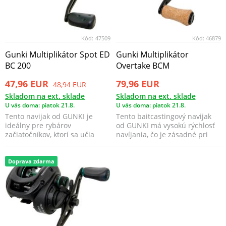
Kód:
47509
Kód:
46879
Gunki Multiplikátor Spot ED
Gunki Multiplikátor
BC 200
Overtake BCM
47,96 EUR
79,96 EUR
48,94 EUR
Skladom na ext. sklade
Skladom na ext. sklade
U vás doma: piatok 21.8.
U vás doma: piatok 21.8.
Tento navijak od GUNKI je
Tento baitcastingový navijak
ideálny pre rybárov
od GUNKI má vysokú rýchlosť
začiatočníkov, ktorí sa učia
navíjania, čo je zásadné pri
používať baitcastingové n...
prechytávaní v...
Doprava zdarma