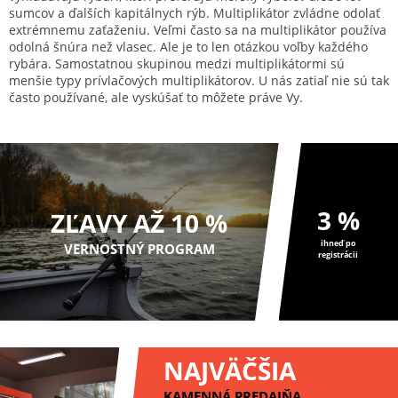
sumcov a ďalších kapitálnych rýb. Multiplikátor zvládne odolať
extrémnemu zaťaženiu. Veľmi často sa na multiplikátor používa
odolná šnúra než vlasec. Ale je to len otázkou voľby každého
rybára. Samostatnou skupinou medzi multiplikátormi sú
menšie typy prívlačových multiplikátorov. U nás zatiaľ nie sú tak
často používané, ale vyskúšať to môžete práve Vy.
3 %
ZĽAVY AŽ 10 %
ihneď po
VERNOSTNÝ PROGRAM
registrácii
NAJVÄČŠIA
KAMENNÁ PREDAJŇA