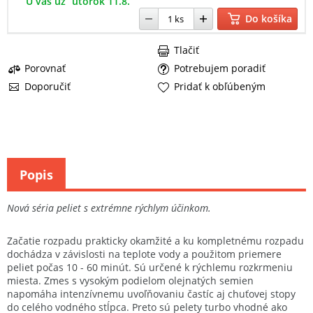
U vás už
utorok 11.8.
Do košíka
Tlačiť
Porovnať
Potrebujem poradiť
Doporučiť
Pridať k obľúbeným
Popis
Nová séria peliet s extrémne rýchlym účinkom.
Začatie rozpadu prakticky okamžité a ku kompletnému rozpadu
dochádza v závislosti na teplote vody a použitom priemere
peliet počas 10 - 60 minút. Sú určené k rýchlemu rozkrmeniu
miesta. Zmes s vysokým podielom olejnatých semien
napomáha intenzívnemu uvoľňovaniu častíc aj chuťovej stopy
do celého vodného stĺpca. Preto sú pelety turbo vhodné ako