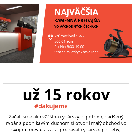
NAJVÄČŠIA
KAMENNÁ PREDAJŇA
VO VÝCHODNÝCH ČECHÁCH
Průmyslová 1292
506 01 Jičín
Po-Ne: 8:00-19:00
Štátne sviatky: Zatvorené
už 15 rokov
#ďakujeme
Začali sme ako väčšina rybárskych potrieb, nadšený
rybár s podnikavým duchom si otvoril malý obchod vo
svojom meste a začal predávať rybárske potreby,