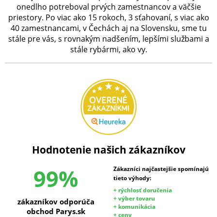
onedlho potreboval prvých zamestnancov a väčšie
priestory. Po viac ako 15 rokoch, 3 sťahovaní, s viac ako
40 zamestnancami, v Čechách aj na Slovensku, sme tu
stále pre vás, s rovnakým nadšením, lepšími službami a
stále rybármi, ako vy.
Hodnotenie našich zákazníkov
99%
Zákazníci najčastejšie spomínajú
tieto výhody:
+ rýchlosť doručenia
+ výber tovaru
zákazníkov odporúča
+ komunikácia
obchod Parys.sk
+ ceny