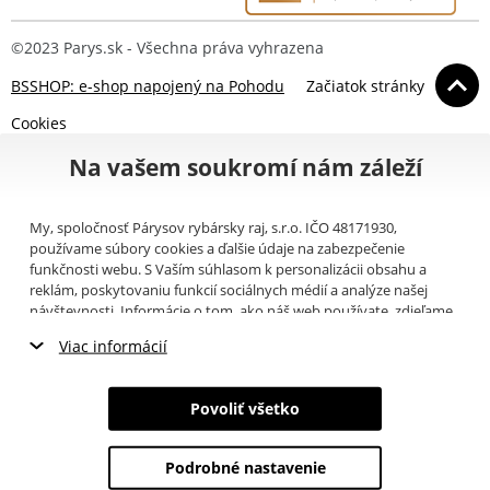
©2023 Parys.sk - Všechna práva vyhrazena
BSSHOP: e-shop napojený na Pohodu
Začiatok stránky
Cookies
Na vašem soukromí nám záleží
My, spoločnosť Párysov rybársky raj, s.r.o. IČO 48171930,
používame súbory cookies a ďalšie údaje na zabezpečenie
funkčnosti webu. S Vaším súhlasom k personalizácii obsahu a
reklám, poskytovaniu funkcií sociálnych médií a analýze našej
návštevnosti. Informácie o tom, ako náš web používate, zdieľame
so svojimi partnermi pre sociálne médiá, inzerciu a analýzy
Viac informácií
(napríklad Google).
Tu
si môžete prečítať, ako tieto informácie
Google používa. Partneri tieto údaje môžu kombinovať s ďalšími
Nevyhnutné cookies
informáciami, ktoré ste im poskytli alebo ktoré získali v dôsledku
Povoliť všetko
toho, že používate ich služby. Tieto údaje zahŕňajú cookies, dáta z
Marketingové cookies
ďalších úložísk, IP adresu a ďalšie informácie spojené s prezeraním
webu. Svoj súhlas so spracovaním cookies môžete odvolať
tu
.
Podrobné nastavenie
Analytické cookies