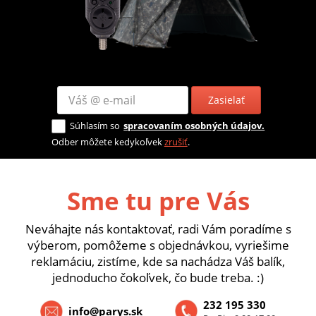
Zasielať
Súhlasím so
spracovaním osobných údajov.
Odber môžete kedykoľvek
zrušiť
.
Sme tu pre Vás
Neváhajte nás kontaktovať, radi Vám poradíme s
výberom, pomôžeme s objednávkou, vyriešime
reklamáciu, zistíme, kde sa nachádza Váš balík,
jednoducho čokoľvek, čo bude treba. :)
232 195 330
info@parys.sk