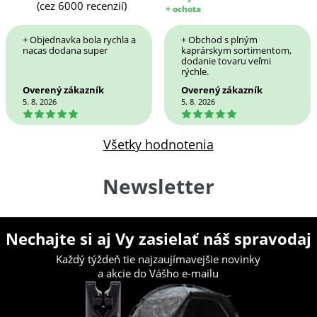
(cez 6000 recenzií)
+ ochota
+ Objednavka bola rychla a
+ Obchod s plným
nacas dodana super
kaprárskym sortimentom,
dodanie tovaru veľmi
rýchle.
Overený zákazník
Overený zákazník
5. 8. 2026
5. 8. 2026
5
5
Všetky hodnotenia
Newsletter
Nechajte si aj Vy zasielať náš spravodaj
Každý týždeň tie najzaujímavejšie novinky
a akcie do Vášho e-mailu