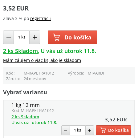
3,52 EUR
Zľava 3 % po
registrácii
Do košíka
2 ks Skladom
U vás už utorok 11.8.
Mám záujem o viac ks, ako je skladom
Kód
M-RAPETRA1012
Výrobca
MIVARDI
Záruka
24 mesiacov
Vybrať variantu
1 kg 12 mm
Kód:
M-RAPETRA1012
2 ks Skladom
3,52 EUR
U vás už
utorok 11.8.
Do košíka