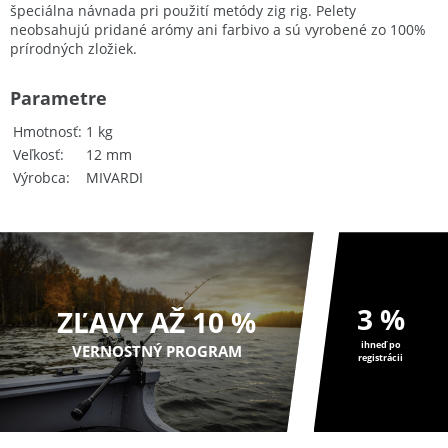
špeciálna návnada pri použití metódy zig rig. Pelety
neobsahujú pridané arómy ani farbivo a sú vyrobené zo 100%
prírodných zložiek.
Parametre
Hmotnosť
1 kg
Veľkosť
12 mm
Výrobca
MIVARDI
3 %
ZĽAVY AŽ 10 %
ihneď po
VERNOSTNÝ PROGRAM
registrácii