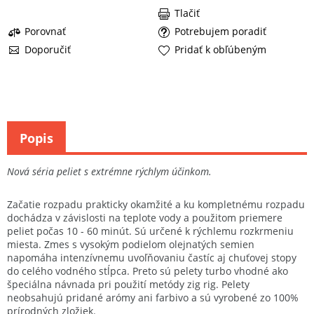
Tlačiť
Porovnať
Potrebujem poradiť
Doporučiť
Pridať k obľúbeným
Popis
Nová séria peliet s extrémne rýchlym účinkom.
Začatie rozpadu prakticky okamžité a ku kompletnému rozpadu
dochádza v závislosti na teplote vody a použitom priemere
peliet počas 10 - 60 minút. Sú určené k rýchlemu rozkrmeniu
miesta. Zmes s vysokým podielom olejnatých semien
napomáha intenzívnemu uvoľňovaniu častíc aj chuťovej stopy
do celého vodného stĺpca. Preto sú pelety turbo vhodné ako
špeciálna návnada pri použití metódy zig rig. Pelety
neobsahujú pridané arómy ani farbivo a sú vyrobené zo 100%
prírodných zložiek.