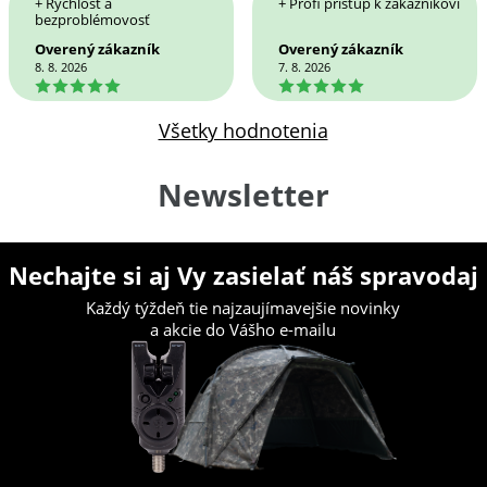
+ Rýchlosť a
+ Profi pristup k zakaznikovi
bezproblémovosť
Overený zákazník
Overený zákazník
8. 8. 2026
7. 8. 2026
5
5
Všetky hodnotenia
Newsletter
Nechajte si aj Vy zasielať náš spravodaj
Každý týždeň tie najzaujímavejšie novinky
a akcie do Vášho e-mailu