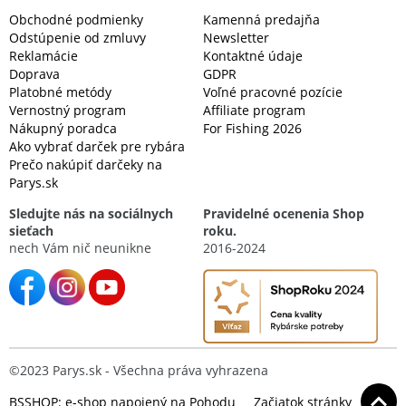
Obchodné podmienky
Kamenná predajňa
Odstúpenie od zmluvy
Newsletter
Reklamácie
Kontaktné údaje
Doprava
GDPR
Platobné metódy
Voľné pracovné pozície
Vernostný program
Affiliate program
Nákupný poradca
For Fishing 2026
Ako vybrať darček pre rybára
Prečo nakúpiť darčeky na
Parys.sk
Sledujte nás na sociálnych
Pravidelné ocenenia Shop
sieťach
roku.
nech Vám nič neunikne
2016-2024
©2023 Parys.sk - Všechna práva vyhrazena
BSSHOP: e-shop napojený na Pohodu
Začiatok stránky