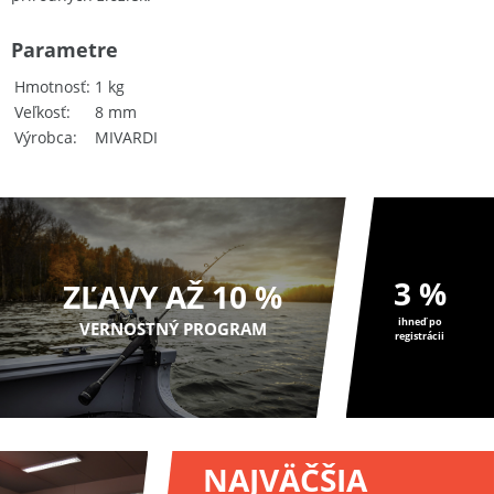
Parametre
Hmotnosť
1 kg
Veľkosť
8 mm
Výrobca
MIVARDI
3 %
ZĽAVY AŽ 10 %
ihneď po
VERNOSTNÝ PROGRAM
registrácii
NAJVÄČŠIA