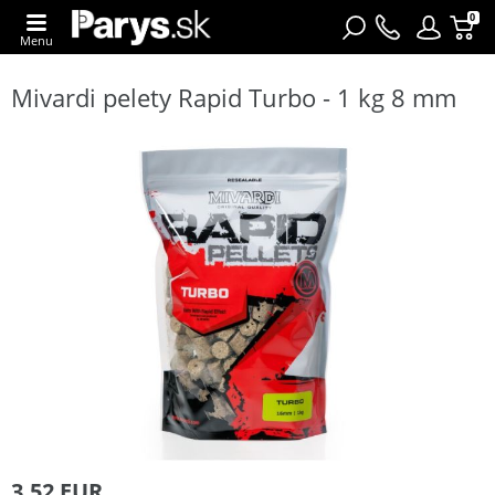
0
Menu
Mivardi pelety Rapid Turbo - 1 kg 8 mm
3,52 EUR