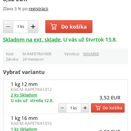
Zľava 3 % po
registrácii
Do košíka
Skladom na ext. sklade
U vás už štvrtok 13.8.
Kód
M-RAPETRA1008
Výrobca
MIVARDI
Záruka
24 mesiacov
Vybrať variantu
1 kg 12 mm
Kód:
M-RAPETRA1012
2 ks Skladom
3,52 EUR
U vás už
streda 12.8.
Do košíka
1 kg 16 mm
Kód:
M-RAPETRA1016
1 ks Skladom