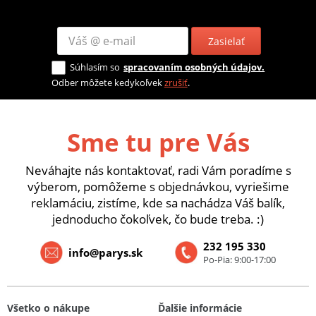
Zasielať
Súhlasím so
spracovaním osobných údajov.
Odber môžete kedykoľvek
zrušiť
.
Sme tu pre Vás
Neváhajte nás kontaktovať, radi Vám poradíme s
výberom, pomôžeme s objednávkou, vyriešime
reklamáciu, zistíme, kde sa nachádza Váš balík,
jednoducho čokoľvek, čo bude treba. :)
232 195 330
info@parys.sk
Po-Pia: 9:00-17:00
Všetko o nákupe
Ďalšie informácie