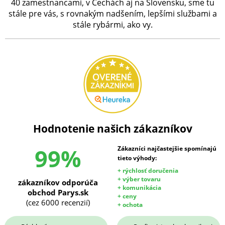
40 zamestnancami, v Čechách aj na Slovensku, sme tu
stále pre vás, s rovnakým nadšením, lepšími službami a
stále rybármi, ako vy.
Hodnotenie našich zákazníkov
99%
Zákazníci najčastejšie spomínajú
tieto výhody:
+ rýchlosť doručenia
+ výber tovaru
zákazníkov odporúča
+ komunikácia
obchod Parys.sk
+ ceny
(cez 6000 recenzií)
+ ochota