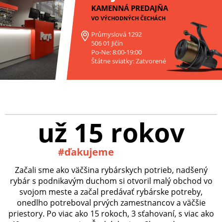
KAMENNÁ PREDAJŇA
VO VÝCHODNÝCH ČECHÁCH
Průmyslová 1292
506 01 Jičín
Po-Ne: 8:00-19:00
Štátne sviatky: Zatvorené
už 15 rokov
#ďakujeme
Začali sme ako väčšina rybárskych potrieb, nadšený
rybár s podnikavým duchom si otvoril malý obchod vo
svojom meste a začal predávať rybárske potreby,
onedlho potreboval prvých zamestnancov a väčšie
priestory. Po viac ako 15 rokoch, 3 sťahovaní, s viac ako