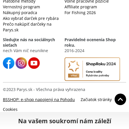
Platobné metódy
Voľné pracovné pozície
Vernostný program
Affiliate program
Nákupný poradca
For Fishing 2026
Ako vybrať darček pre rybára
Prečo nakúpiť darčeky na
Parys.sk
Sledujte nás na sociálnych
Pravidelné ocenenia Shop
sieťach
roku.
nech Vám nič neunikne
2016-2024
©2023 Parys.sk - Všechna práva vyhrazena
BSSHOP: e-shop napojený na Pohodu
Začiatok stránky
Cookies
Na vašem soukromí nám záleží