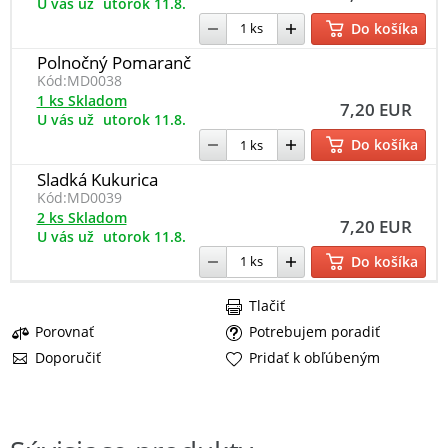
U vás už
utorok 11.8.
Do košíka
Polnočný Pomaranč
Kód:
MD0038
1 ks Skladom
7,20 EUR
U vás už
utorok 11.8.
Do košíka
Sladká Kukurica
Kód:
MD0039
2 ks Skladom
7,20 EUR
U vás už
utorok 11.8.
Do košíka
Tlačiť
Porovnať
Potrebujem poradiť
Doporučiť
Pridať k obľúbeným