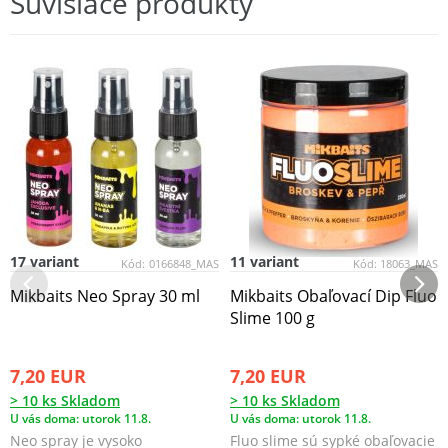
Súvisiace produkty
17 variant
11 variant
Kód:
0166848_MAS
Kód:
18063_MAS
Mikbaits Neo Spray 30 ml
Mikbaits Obaľovací Dip Fluo
Slime 100 g
7,20 EUR
7,20 EUR
> 10 ks Skladom
> 10 ks Skladom
U vás doma: utorok 11.8.
U vás doma: utorok 11.8.
Neo spray je vysoko
Fluo slime sú sypké obaľovacie