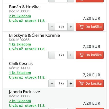
Banán & Hruška
Kód:
MD0034
2 ks Skladom
7,20 EUR
U vás už
utorok 11.8.
Do košíka
Broskyňa & Čierne Korenie
Kód:
MD0033
1 ks Skladom
7,20 EUR
U vás už
utorok 11.8.
Do košíka
Chilli Cesnak
Kód:
MD0090
1 ks Skladom
7,20 EUR
U vás už
utorok 11.8.
Do košíka
Jahoda Exclusive
Kód:
MD0035
2 ks Skladom
7,20 EUR
U vás už
utorok 11.8.