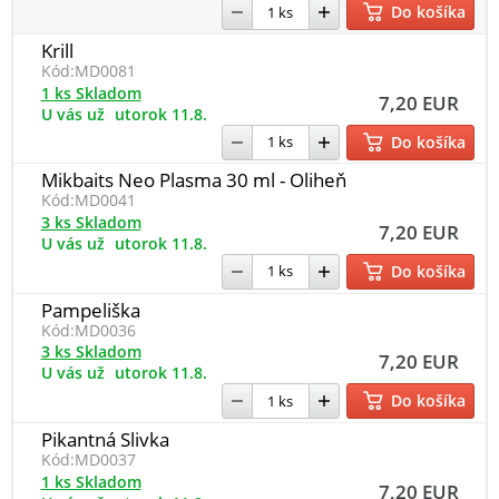
Do košíka
Krill
Kód:
MD0081
1 ks Skladom
7,20 EUR
U vás už
utorok 11.8.
Do košíka
Mikbaits Neo Plasma 30 ml - Oliheň
Kód:
MD0041
3 ks Skladom
7,20 EUR
U vás už
utorok 11.8.
Do košíka
Pampeliška
Kód:
MD0036
3 ks Skladom
7,20 EUR
U vás už
utorok 11.8.
Do košíka
Pikantná Slivka
Kód:
MD0037
1 ks Skladom
7,20 EUR