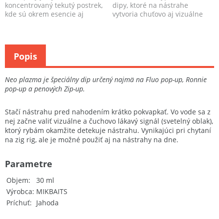
koncentrovaný tekutý postrek,
dipy, ktoré na nástrahe
kde sú okrem esencie aj
vytvoria chuťovo aj vizuálne
koncentrované sladidlá a c...
lákavý obláčik. ...
Popis
Neo plazma je špeciálny dip určený najmä na Fluo pop-up, Ronnie
pop-up a penových Zip-up.
Stačí nástrahu pred nahodením krátko pokvapkať. Vo vode sa z
nej začne valiť vizuálne a čuchovo lákavý signál (svetelný oblak),
ktorý rybám okamžite detekuje nástrahu. Vynikajúci pri chytaní
na zig rig, ale je možné použiť aj na nástrahy na dne.
Parametre
Objem
30 ml
Výrobca
MIKBAITS
Príchuť
Jahoda