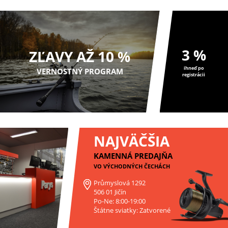
3 %
ZĽAVY AŽ 10 %
ihneď po
VERNOSTNÝ PROGRAM
registrácii
NAJVÄČŠIA
KAMENNÁ PREDAJŇA
VO VÝCHODNÝCH ČECHÁCH
Průmyslová 1292
506 01 Jičín
Po-Ne: 8:00-19:00
Štátne sviatky: Zatvorené