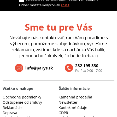
Odber môžete kedykoľvek
zrušiť
.
Sme tu pre Vás
Neváhajte nás kontaktovať, radi Vám poradíme s
výberom, pomôžeme s objednávkou, vyriešime
reklamáciu, zistíme, kde sa nachádza Váš balík,
jednoducho čokoľvek, čo bude treba. :)
232 195 330
info@parys.sk
Po-Pia: 9:00-17:00
Všetko o nákupe
Ďalšie informácie
Obchodné podmienky
Kamenná predajňa
Odstúpenie od zmluvy
Newsletter
Reklamácie
Kontaktné údaje
Doprava
GDPR