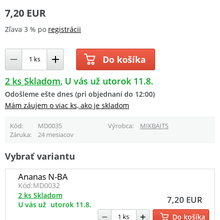
7,20 EUR
Zľava 3 % po
registrácii
Do košíka
2 ks Skladom
U vás už utorok 11.8.
Odošleme ešte dnes (pri objednaní do 12:00)
Mám záujem o viac ks, ako je skladom
Kód
MD0035
Výrobca
MIKBAITS
Záruka
24 mesiacov
Vybrať variantu
Ananas N-BA
Kód:
MD0032
2 ks Skladom
7,20 EUR
U vás už
utorok 11.8.
Do košíka