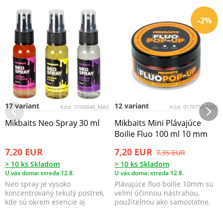
-2%
17 variant
12 variant
Kód:
0166848_MAS
Kód:
0178754_MAS
Mikbaits Neo Spray 30 ml
Mikbaits Mini Plávajúce
Boilie Fluo 100 ml 10 mm
7,20 EUR
7,20 EUR
7,35 EUR
> 10 ks Skladom
> 10 ks Skladom
U vás doma: streda 12.8.
U vás doma: streda 12.8.
Neo spray je vysoko
Plávajúce fluo boilie 10mm sú
koncentrovaný tekutý postrek,
veľmi účinnou nástrahou,
kde sú okrem esencie aj
použiteľnou ako samostatne,
koncentrované sladidlá a c...
tak v kombinácii ...