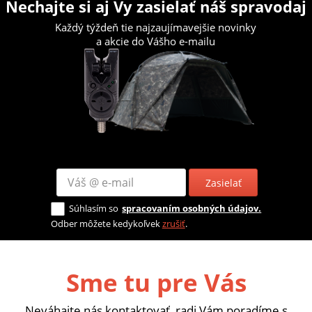
Nechajte si aj Vy zasielať náš spravodaj
Každý týždeň tie najzaujímavejšie novinky
a akcie do Vášho e-mailu
Zasielať
Súhlasím so
spracovaním osobných údajov.
Odber môžete kedykoľvek
zrušiť
.
Sme tu pre Vás
Neváhajte nás kontaktovať, radi Vám poradíme s