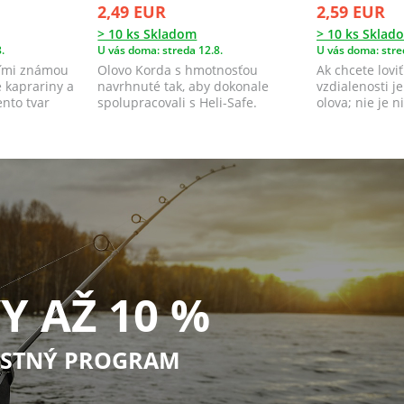
2,49 EUR
2,59 EUR
> 10 ks Skladom
> 10 ks Sklad
.
U vás doma: streda 12.8.
U vás doma: stre
eľmi známou
Olovo Korda s hmotnosťou
Ak chcete loviť
 kaprariny a
navrhnuté tak, aby dokonale
vzdialenosti je
ento tvar
spolupracovali s Heli-Safe.
olova; nie je ni
Špeciálny tvar pre ...
Y AŽ 10 %
STNÝ PROGRAM