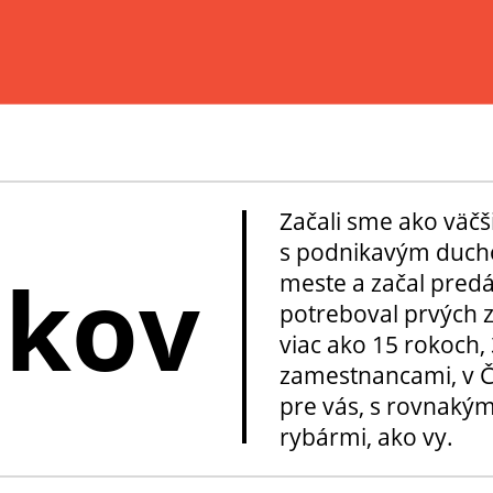
Začali sme ako väčš
s podnikavým ducho
okov
meste a začal pred
potreboval prvých z
viac ako 15 rokoch, 
zamestnancami, v Če
pre vás, s rovnakým
rybármi, ako vy.