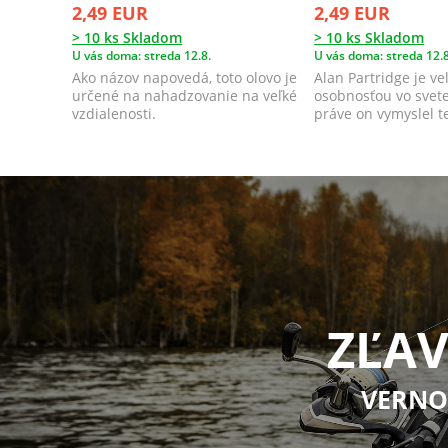
2,49 EUR
2,49 EUR
> 10 ks Skladom
> 10 ks Skladom
U vás doma: streda 12.8.
U vás doma: streda 12.8
Ako názov napovedá, toto olovo je
Alan Partridge je v
určené na nahadzovanie na veľké
osobnosťou vo svete
vzdialenosti.
práve on vymyslel t
olova.
ZĽAV
VERNO