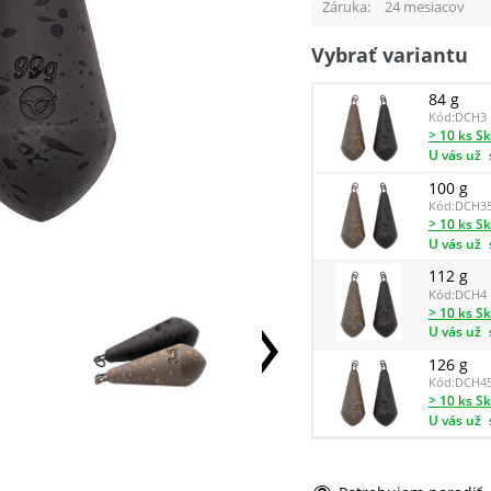
Záruka
24 mesiacov
Vybrať variantu
84 g
Kód:
DCH3
> 10 ks S
U vás už
100 g
Kód:
DCH3
> 10 ks S
U vás už
112 g
Kód:
DCH4
> 10 ks S
U vás už
126 g
Kód:
DCH4
> 10 ks S
U vás už