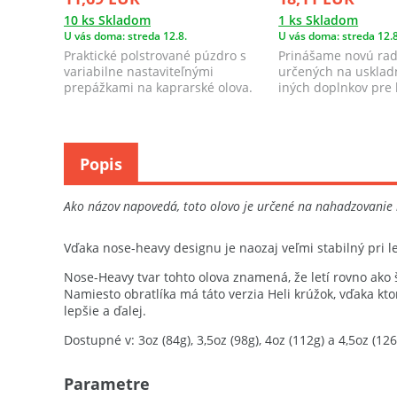
10 ks Skladom
1 ks Skladom
U vás doma: streda 12.8.
U vás doma: streda 12.8
Praktické polstrované púzdro s
Prinášame novú rad
variabilne nastaviteľnými
určených na uskladn
prepážkami na kaprarské olova.
iných doplnkov pre 
ponuke s...
Popis
Ako názov napovedá, toto olovo je určené na nahadzovanie n
Vďaka nose-heavy designu je naozaj veľmi stabilný pri 
Nose-Heavy tvar tohto olova znamená, že letí rovno ako 
Namiesto obratlíka má táto verzia Heli krúžok, vďaka kt
lepšie a ďalej.
Dostupné v: 3oz (84g), 3,5oz (98g), 4oz (112g) a 4,5oz (126
Parametre