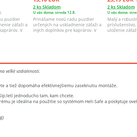
2 ks Skladom
2 ks Skladom
.
U vás doma: streda 12.8.
U vás doma: stre
u puzdier
Prinášame novú radu puzdier
Malý a robust
enie záťaži a
určených na uskladnenie záťaži a
príslušenstvo,
kaprárov. V
iných doplnkov pre kaprárov. V
uloženie záťaž
ponuke s...
montáží.
a veľké vzdialenosti.
lete a tiež dopomáha efektívnejšiemu zaseknutiu montáže.
šíp;letí jednoducho tam, kam chcete.
orému je ideálna na použitie so systémom Heli-Safe a poskytuje ove
g)