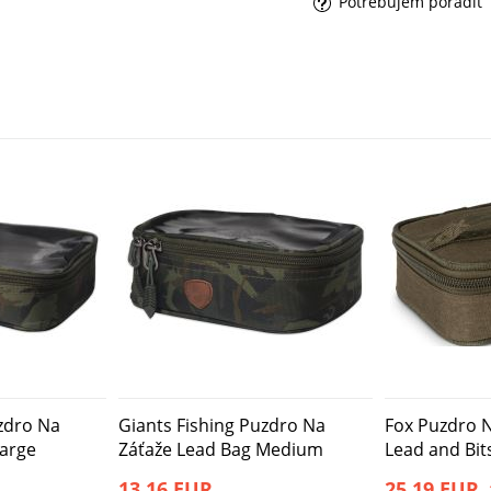
Potrebujem poradiť
uzdro Na
Giants Fishing Puzdro Na
Fox Puzdro 
Large
Záťaže Lead Bag Medium
Lead and Bits
13,16 EUR
25,19 EUR