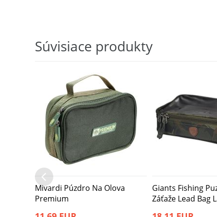
Súvisiace produkty
Mivardi Púzdro Na Olova
Giants Fishing P
Premium
Záťaže Lead Bag 
11,69 EUR
18,11 EUR