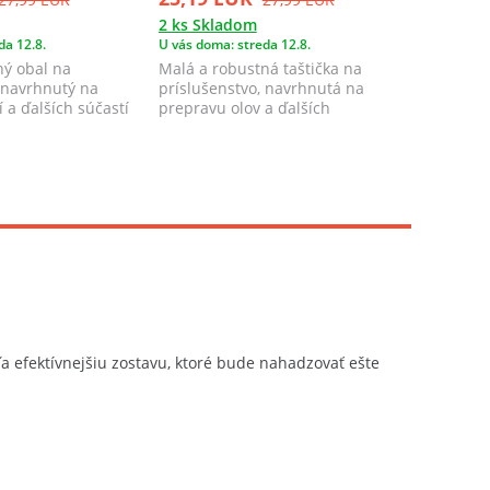
2 ks Skladom
1 ks Skl
da 12.8.
U vás doma: streda 12.8.
U vás doma
ný obal na
Malá a robustná taštička na
Delphin 
 navrhnutý na
príslušenstvo, navrhnutá na
exkluzívn
í a ďalších súčastí
prepravu olov a ďalších
značky D
nevyhnutných súčastí...
špičkov...
ľa efektívnejšiu zostavu, ktoré bude nahadzovať ešte