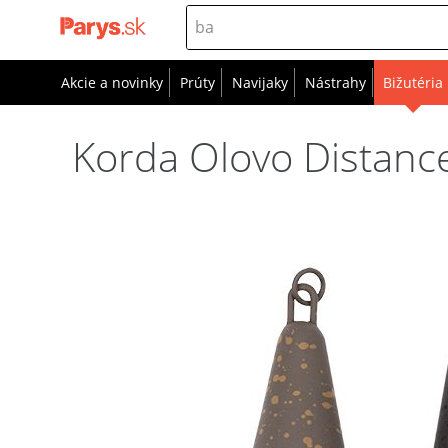
Akcie a novinky
Prúty
Navijaky
Nástrahy
Bižutéria
Korda Olovo Distance