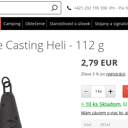
+421 232 195 330
(Po - Pia 
Camping
Oblečenie
Starostlivosť o úlovok
Stojany a signali
 Casting Heli - 112 g
2,79 EUR
Zľava 3 % po
registrácii
> 10 ks Skladom
U
Mám záujem o viac ks, a
Kód
DCH4