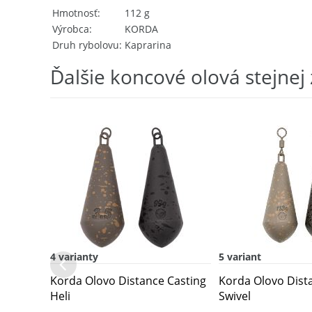
Hmotnosť
112 g
Výrobca
KORDA
Druh rybolovu
Kaprarina
Ďalšie koncové olová stejnej
4 varianty
5 variant
Korda Olovo Distance Casting
Korda Olovo Dist
Heli
Swivel