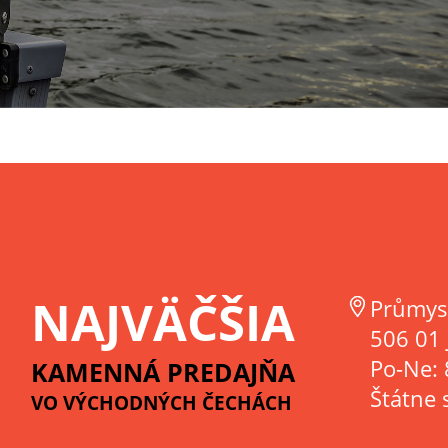
NAJVÄČŠIA
Průmys
506 01 
Po-Ne: 
KAMENNÁ PREDAJŇA
Štátne 
VO VÝCHODNÝCH ČECHÁCH