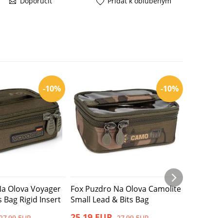
Doporučiť
Pridať k obľúbeným
-10%
-10%
Na Olova Voyager
Fox Puzdro Na Olova Camolite
Delphin
 Bag Rigid Insert
Small Lead & Bits Bag
Space 
25,19 EUR
23,36 
27,99 EUR
27,99 EUR