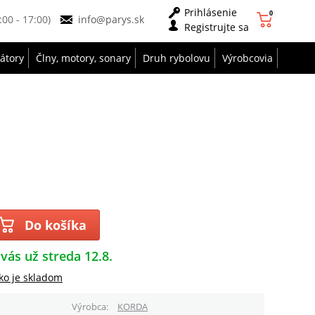
Prihlásenie
0
9:00 - 17:00)
info@parys.sk
Registrujte sa
zátory
Člny, motory, sonary
Druh rybolovu
Výrobcovia
Do košíka
 vás už streda 12.8.
ko je skladom
Výrobca
KORDA