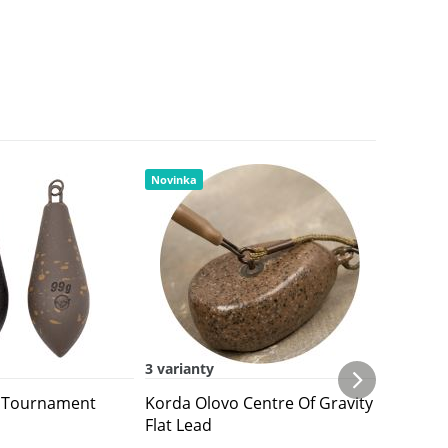
Novinka
3 varianty
1 varian
 Tournament
Korda Olovo Centre Of Gravity
Korda 
Flat Lead
Casting 