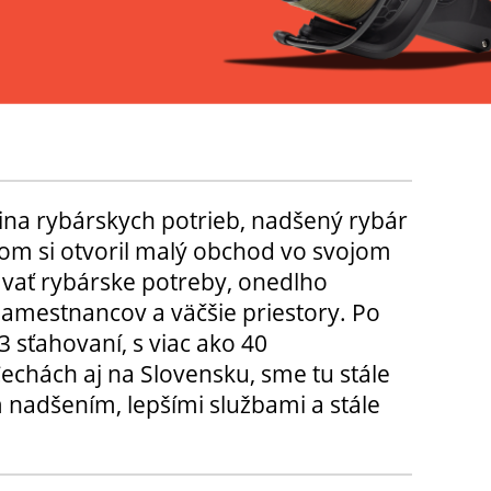
ina rybárskych potrieb, nadšený rybár
m si otvoril malý obchod vo svojom
ávať rybárske potreby, onedlho
amestnancov a väčšie priestory. Po
3 sťahovaní, s viac ako 40
chách aj na Slovensku, sme tu stále
 nadšením, lepšími službami a stále