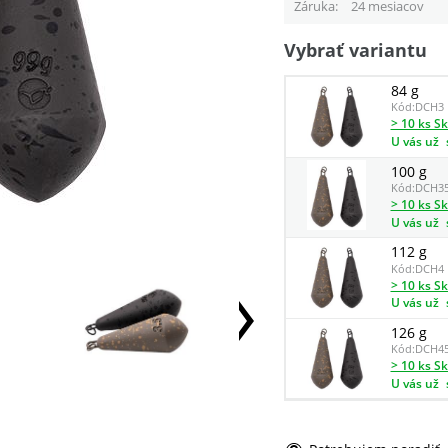
Záruka
24 mesiacov
Vybrať variantu
84 g
Kód:
DCH3
> 10 ks S
U vás už
100 g
Kód:
DCH3
> 10 ks S
U vás už
112 g
Kód:
DCH4
> 10 ks S
U vás už
126 g
Kód:
DCH4
> 10 ks S
U vás už