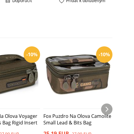
Doporučiť
Pridať k obľúbeným
-10%
-10%
Na Olova Voyager
Fox Puzdro Na Olova Camolite
Delphin
 Bag Rigid Insert
Small Lead & Bits Bag
Space 
25,19 EUR
23,36 
27,99 EUR
27,99 EUR