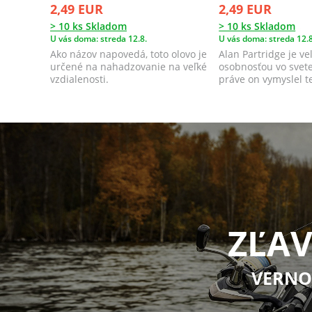
2,49 EUR
2,49 EUR
> 10 ks Skladom
> 10 ks Skladom
U vás doma: streda 12.8.
U vás doma: streda 12.8
Ako názov napovedá, toto olovo je
Alan Partridge je v
určené na nahadzovanie na veľké
osobnosťou vo svete
vzdialenosti.
práve on vymyslel t
olova.
ZĽAV
VERNO