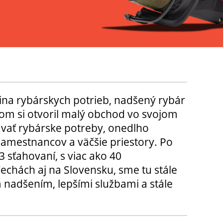
ina rybárskych potrieb, nadšený rybár
m si otvoril malý obchod vo svojom
ávať rybárske potreby, onedlho
amestnancov a väčšie priestory. Po
3 sťahovaní, s viac ako 40
chách aj na Slovensku, sme tu stále
 nadšením, lepšími službami a stále