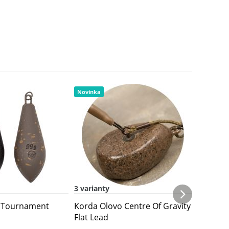
Novinka
3 varianty
1 varian
 Tournament
Korda Olovo Centre Of Gravity
Korda 
Flat Lead
Casting 