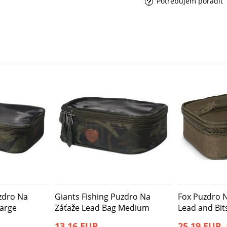
Potrebujem poradiť
uzdro Na
Giants Fishing Puzdro Na
Fox Puzdro 
Large
Záťaže Lead Bag Medium
Lead and Bits
13,16 EUR
25,19 EUR