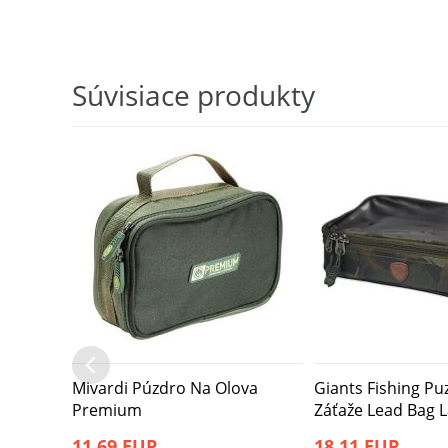
Súvisiace produkty
Mivardi Púzdro Na Olova
Giants Fishing P
Premium
Záťaže Lead Bag 
11,69 EUR
18,11 EUR