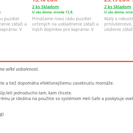
2 ks Skladom
2 ks Skladom
.
U vás doma: streda 12.8.
U vás doma: stre
u puzdier
Prinášame novú radu puzdier
Malý a robust
enie záťaži a
určených na uskladnenie záťaži a
príslušenstvo,
kaprárov. V
iných doplnkov pre kaprárov. V
uloženie záťaž
ponuke s...
montáží.
a veľké vzdialenosti.
lete a tiež dopomáha efektívnejšiemu zaseknutiu montáže.
šíp;letí jednoducho tam, kam chcete.
orému je ideálna na použitie so systémom Heli-Safe a poskytuje ove
g)