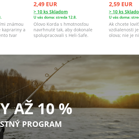
2,49 EUR
2,59 EUR
> 10 ks Skladom
> 10 ks Sklad
.
U vás doma: streda 12.8.
U vás doma: stre
eľmi známou
Olovo Korda s hmotnosťou
Ak chcete loviť
 kaprariny a
navrhnuté tak, aby dokonale
vzdialenosti je
ento tvar
spolupracovali s Heli-Safe.
olova; nie je ni
Špeciálny tvar pre ...
Y AŽ 10 %
STNÝ PROGRAM