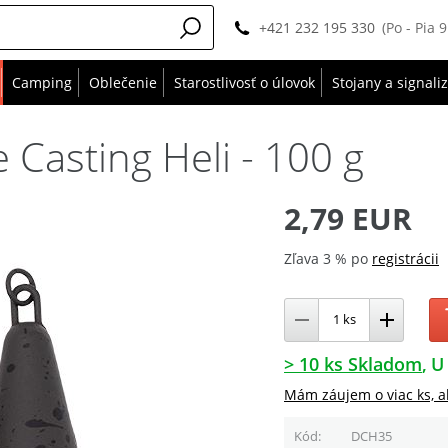
+421 232 195 330
(Po - Pia 
Camping
Oblečenie
Starostlivosť o úlovok
Stojany a signali
 Casting Heli - 100 g
2,79 EUR
Zľava 3 % po
registrácii
> 10 ks Skladom
U
Mám záujem o viac ks, a
Kód
DCH35