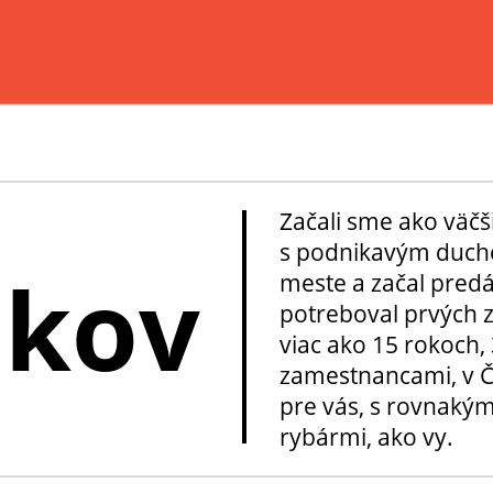
Začali sme ako väčš
s podnikavým ducho
okov
meste a začal pred
potreboval prvých z
viac ako 15 rokoch, 
zamestnancami, v Če
pre vás, s rovnakým
rybármi, ako vy.