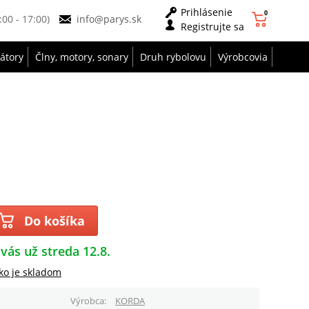
Prihlásenie
0
9:00 - 17:00)
info@parys.sk
Registrujte sa
zátory
Člny, motory, sonary
Druh rybolovu
Výrobcovia
Do košíka
 vás už streda 12.8.
ko je skladom
Výrobca
KORDA