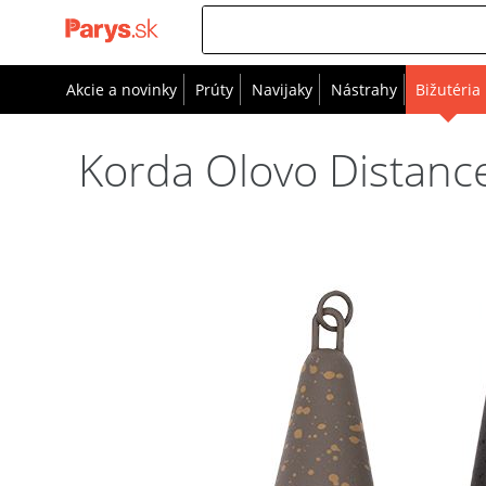
Akcie a novinky
Prúty
Navijaky
Nástrahy
Bižutéria
Korda Olovo Distance