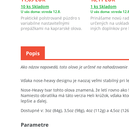
10 ks Skladom
1 ks Skladom
U vás doma: streda 12.8.
U vás doma: streda 12.8
Praktické polstrované púzdro s
Prinášame novú rad
variabilne nastaviteľnými
určených na uskladn
prepážkami na kaprarské olova.
iných doplnkov pre 
ponuke s...
Popis
Ako názov napovedá, toto olovo je určené na nahadzovanie n
Vďaka nose-heavy designu je naozaj veľmi stabilný pri 
Nose-Heavy tvar tohto olova znamená, že letí rovno ako 
Namiesto obratlíka má táto verzia Heli krúžok, vďaka kt
lepšie a ďalej.
Dostupné v: 3oz (84g), 3,5oz (98g), 4oz (112g) a 4,5oz (126
Parametre