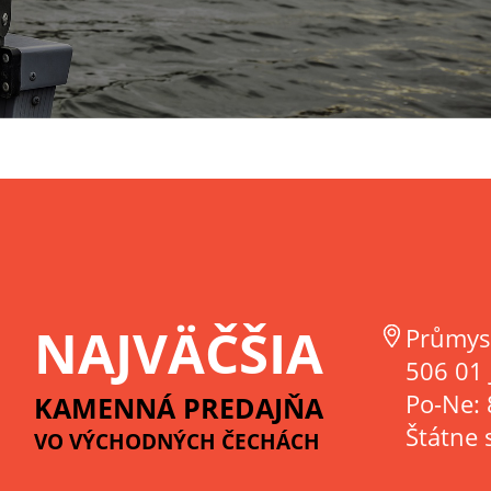
NAJVÄČŠIA
Průmys
506 01 
Po-Ne: 
KAMENNÁ PREDAJŇA
Štátne 
VO VÝCHODNÝCH ČECHÁCH