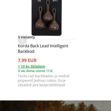
3 varianty
Korda Back Lead Intelligent
Backlead
7,99 EUR
> 10 ks Skladom
U vás doma: utorok 11.8.
Tento rad backleadov je možné
pripevniť jednou rukou, čo je
zásadné pre bezproblémové
chytanie so za...