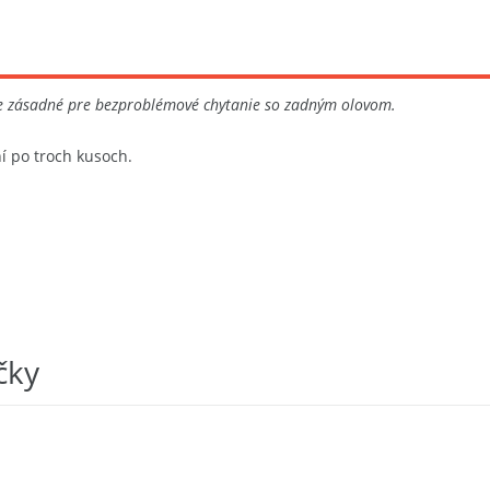
je zásadné pre bezproblémové chytanie so zadným olovom.
í po troch kusoch.
čky