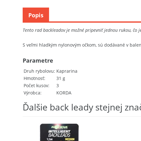
Popis
Tento rad backleadov je možné pripevniť jednou rukou, čo 
S veľmi hladkým nylonovým očkom, sú dodávané v balen
Parametre
Druh rybolovu
Kaprarina
Hmotnosť
31 g
Počet kusov
3
Výrobca
KORDA
Ďalšie back leady stejnej zna