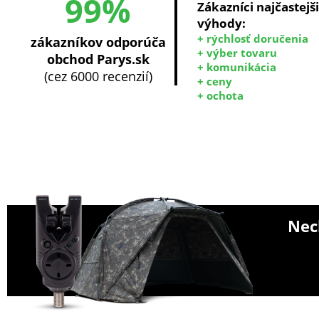
99%
Zákazníci najčastejš
výhody:
+ rýchlosť doručenia
zákazníkov odporúča
+ výber tovaru
obchod Parys.sk
+ komunikácia
(cez 6000 recenzií)
+ ceny
+ ochota
Nech