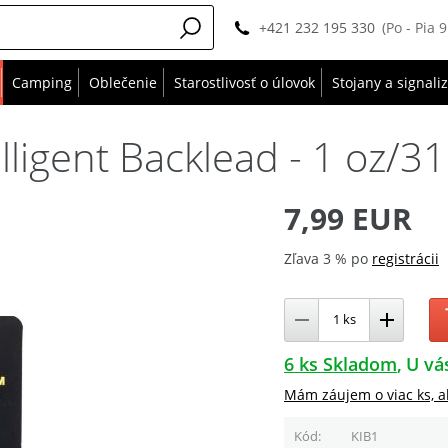
+421 232 195 330
(Po - Pia 
Camping
Oblečenie
Starostlivosť o úlovok
Stojany a signali
ligent Backlead - 1 oz/31
7,99 EUR
Zľava 3 % po
registrácii
6 ks Skladom
U vá
Mám záujem o viac ks, a
Kód
KIB1