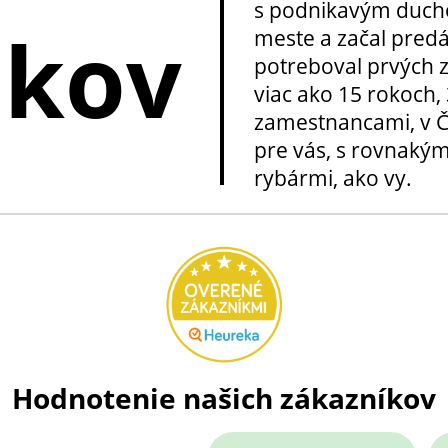
s podnikavým ducho
okov
meste a začal pred
potreboval prvých z
viac ako 15 rokoch, 
zamestnancami, v Če
pre vás, s rovnakým
rybármi, ako vy.
Hodnotenie našich zákazníkov