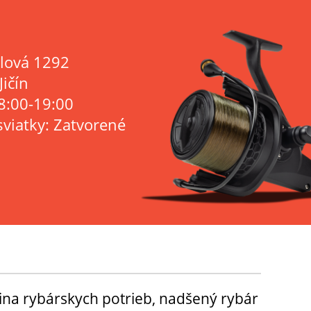
lová 1292
Jičín
8:00-19:00
sviatky: Zatvorené
ina rybárskych potrieb, nadšený rybár