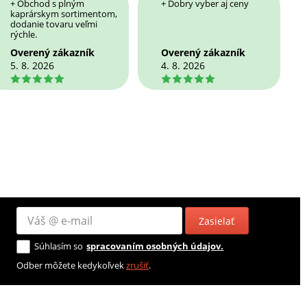
+ Obchod s plným
+ Dobry vyber aj ceny
kaprárskym sortimentom,
dodanie tovaru veľmi
rýchle.
Overený zákazník
Overený zákazník
5. 8. 2026
4. 8. 2026
5
5
Zasielať
Súhlasím so
spracovaním osobných údajov.
Odber môžete kedykoľvek
zrušiť
.