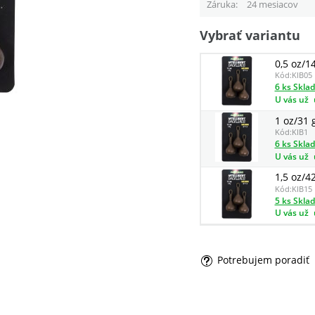
Záruka
24 mesiacov
Vybrať variantu
0,5 oz/1
Kód:
KIB05
6 ks Skla
U vás už
1 oz/31 
Kód:
KIB1
6 ks Skla
U vás už
1,5 oz/4
Kód:
KIB15
5 ks Skla
U vás už
Potrebujem poradiť