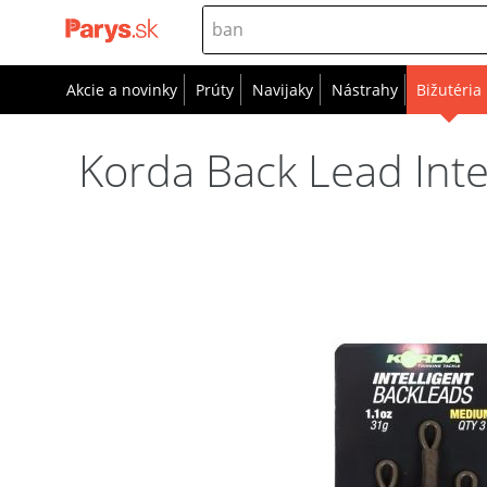
Akcie a novinky
Prúty
Navijaky
Nástrahy
Bižutéria
Korda Back Lead Intel