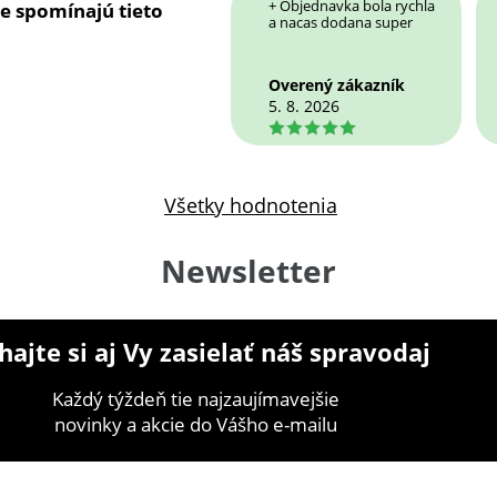
+ Objednavka bola rychla
ie spomínajú tieto
a nacas dodana super
Overený zákazník
5. 8. 2026
5
Všetky hodnotenia
Newsletter
ajte si aj Vy zasielať náš spravodaj
Každý týždeň tie najzaujímavejšie
novinky a akcie do Vášho e-mailu