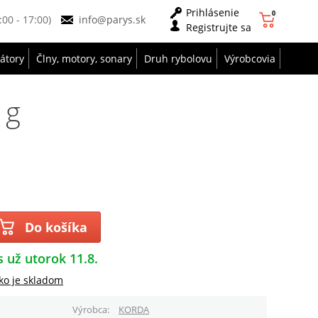
Prihlásenie
0
9:00 - 17:00)
info@parys.sk
Registrujte sa
zátory
Člny, motory, sonary
Druh rybolovu
Výrobcovia
 g
Do košíka
s už utorok 11.8.
ko je skladom
Výrobca
KORDA