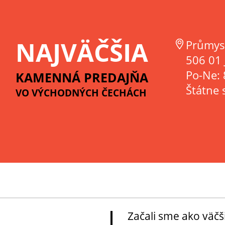
NAJVÄČŠIA
Průmys
506 01 
Po-Ne: 
KAMENNÁ PREDAJŇA
Štátne 
VO VÝCHODNÝCH ČECHÁCH
Začali sme ako väčš