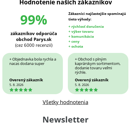
Hodnotenie našich zákazníkov
99%
Zákazníci najčastejšie spomínajú
tieto výhody:
+ rýchlosť doručenia
+ výber tovaru
zákazníkov odporúča
+ komunikácia
obchod Parys.sk
+ ceny
(cez 6000 recenzií)
+ ochota
+ Objednavka bola rychla a
+ Obchod s plným
nacas dodana super
kaprárskym sortimentom,
dodanie tovaru veľmi
rýchle.
Overený zákazník
Overený zákazník
5. 8. 2026
5. 8. 2026
5
5
Všetky hodnotenia
Newsletter