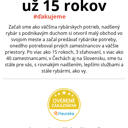
už 15 rokov
#ďakujeme
Začali sme ako väčšina rybárskych potrieb, nadšený
rybár s podnikavým duchom si otvoril malý obchod vo
svojom meste a začal predávať rybárske potreby,
onedlho potreboval prvých zamestnancov a väčšie
priestory. Po viac ako 15 rokoch, 3 sťahovaní, s viac ako
40 zamestnancami, v Čechách aj na Slovensku, sme tu
stále pre vás, s rovnakým nadšením, lepšími službami a
stále rybármi, ako vy.