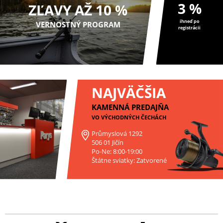
3 %
ZĽAVY AŽ 10 %
ihneď po
VERNOSTNÝ PROGRAM
registrácii
NAJVÄČŠIA
KAMENNÁ PREDAJŇA
VO VÝCHODNÝCH ČECHÁCH
Průmyslová 1292
506 01 Jičín
Po-Ne: 8:00-19:00
Štátne sviatky: Zatvorené