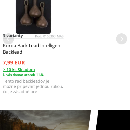
3 varianty
Kód:
0165303_MAS
Korda Back Lead Intelligent
Backlead
7,99 EUR
> 10 ks Skladom
U vás doma: utorok 11.8.
Tento rad backleadov je
možné pripevniť jednou rukou,
čo je zásadné pre
bezproblémové chytanie so
za...