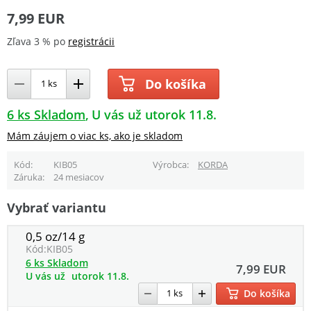
7,99 EUR
Zľava 3 % po
registrácii
Do košíka
6 ks Skladom
U vás už utorok 11.8.
Mám záujem o viac ks, ako je skladom
Kód
KIB05
Výrobca
KORDA
Záruka
24 mesiacov
Vybrať variantu
0,5 oz/14 g
Kód:
KIB05
6 ks Skladom
7,99 EUR
U vás už
utorok 11.8.
Do košíka