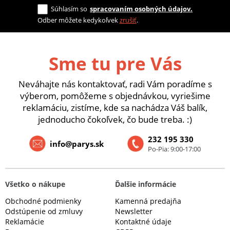
Súhlasím so
spracovaním osobných údajov.
Odber môžete kedykoľvek
zrušiť
.
Sme tu pre Vás
Neváhajte nás kontaktovať, radi Vám poradíme s
výberom, pomôžeme s objednávkou, vyriešime
reklamáciu, zistíme, kde sa nachádza Váš balík,
jednoducho čokoľvek, čo bude treba. :)
232 195 330
info@parys.sk
Po-Pia: 9:00-17:00
Všetko o nákupe
Ďalšie informácie
Obchodné podmienky
Kamenná predajňa
Odstúpenie od zmluvy
Newsletter
Reklamácie
Kontaktné údaje