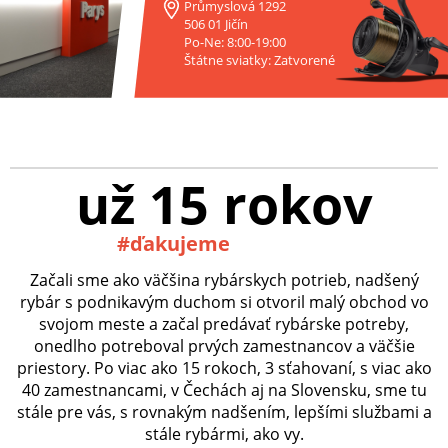
Průmyslová 1292
506 01 Jičín
Po-Ne: 8:00-19:00
Štátne sviatky: Zatvorené
už 15 rokov
#ďakujeme
Začali sme ako väčšina rybárskych potrieb, nadšený
rybár s podnikavým duchom si otvoril malý obchod vo
svojom meste a začal predávať rybárske potreby,
onedlho potreboval prvých zamestnancov a väčšie
priestory. Po viac ako 15 rokoch, 3 sťahovaní, s viac ako
40 zamestnancami, v Čechách aj na Slovensku, sme tu
stále pre vás, s rovnakým nadšením, lepšími službami a
stále rybármi, ako vy.