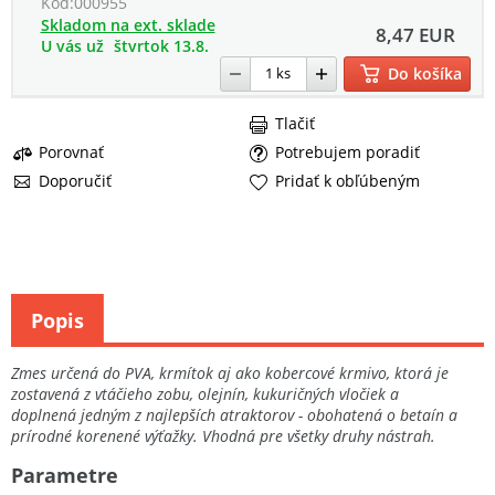
Kód:
000955
Skladom na ext. sklade
8,47 EUR
U vás už
štvrtok 13.8.
Do košíka
Tlačiť
Porovnať
Potrebujem poradiť
Doporučiť
Pridať k obľúbeným
Popis
Zmes určená do PVA, krmítok aj ako kobercové krmivo, ktorá je
zostavená z vtáčieho zobu, olejnín, kukuričných vločiek a
doplnená jedným z najlepších atraktorov - obohatená o betaín a
prírodné korenené výťažky. Vhodná pre všetky druhy nástrah.
Parametre