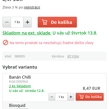
Zľava 3 % po
registrácii
Do košíka
Skladom na ext. sklade
U vás už štvrtok 13.8.
Na tento produkt sa nevzťahujú žiadne ďalšie zľavy.
Kód
000955
Výrobca
JET FISH
Vybrať variantu
Banán Chilli
Kód:
000964
2 ks Skladom
8,47 EUR
U vás už
streda 12.8.
Do košíka
Biosquid