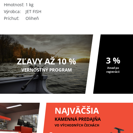
Hmotnosť
1 kg
Výrobca
JET FISH
Príchuť
Oliheň
3 %
ZĽAVY AŽ 10 %
ihneď po
VERNOSTNÝ PROGRAM
registrácii
NAJVÄČŠIA
KAMENNÁ PREDAJŇA
VO VÝCHODNÝCH ČECHÁCH