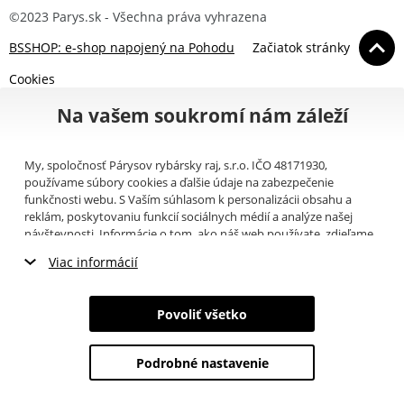
©2023 Parys.sk - Všechna práva vyhrazena
BSSHOP: e-shop napojený na Pohodu
Začiatok stránky
Cookies
Na vašem soukromí nám záleží
My, spoločnosť Párysov rybársky raj, s.r.o. IČO 48171930,
používame súbory cookies a ďalšie údaje na zabezpečenie
funkčnosti webu. S Vaším súhlasom k personalizácii obsahu a
reklám, poskytovaniu funkcií sociálnych médií a analýze našej
návštevnosti. Informácie o tom, ako náš web používate, zdieľame
so svojimi partnermi pre sociálne médiá, inzerciu a analýzy
Viac informácií
(napríklad Google).
Tu
si môžete prečítať, ako tieto informácie
Google používa. Partneri tieto údaje môžu kombinovať s ďalšími
Nevyhnutné cookies
informáciami, ktoré ste im poskytli alebo ktoré získali v dôsledku
Povoliť všetko
toho, že používate ich služby. Tieto údaje zahŕňajú cookies, dáta z
Marketingové cookies
ďalších úložísk, IP adresu a ďalšie informácie spojené s prezeraním
webu. Svoj súhlas so spracovaním cookies môžete odvolať
tu
.
Podrobné nastavenie
Analytické cookies