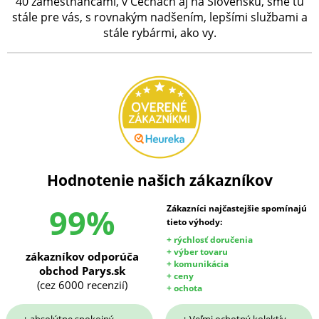
40 zamestnancami, v Čechách aj na Slovensku, sme tu
stále pre vás, s rovnakým nadšením, lepšími službami a
stále rybármi, ako vy.
Hodnotenie našich zákazníkov
99%
Zákazníci najčastejšie spomínajú
tieto výhody:
+ rýchlosť doručenia
+ výber tovaru
zákazníkov odporúča
+ komunikácia
obchod Parys.sk
+ ceny
(cez 6000 recenzií)
+ ochota