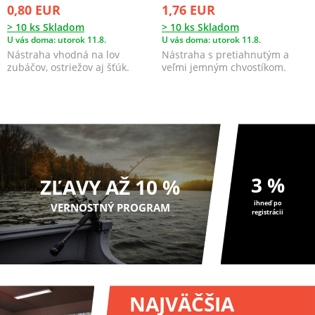
0,80 EUR
1,76 EUR
> 10 ks Skladom
> 10 ks Skladom
U vás doma: utorok 11.8.
U vás doma: utorok 11.8.
Nástraha vhodná na lov
Nástraha s pretiahnutým a
zubáčov, ostriežov aj šťúk.
veľmi jemným chvostíkom.
3 %
ZĽAVY AŽ 10 %
ihneď po
VERNOSTNÝ PROGRAM
registrácii
NAJVÄČŠIA