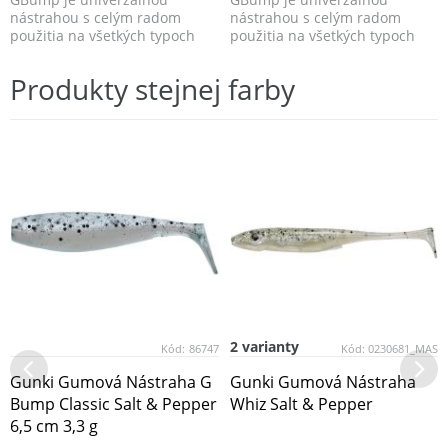
nástrahou s celým radom
nástrahou s celým radom
použitia na všetkých typoch
použitia na všetkých typoch
vôd.
vôd.
Produkty stejnej farby
2 varianty
Kód:
86747
Kód:
0230681_MAS
Gunki Gumová Nástraha G
Gunki Gumová Nástraha
Bump Classic Salt & Pepper
Whiz Salt & Pepper
6,5 cm 3,3 g