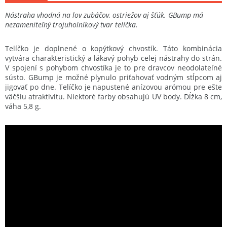
Nástraha vhodná na lov zubáčov, ostriežov aj šťúk. GBump má
nezameniteľný trojuholníkový tvar telíčka.
Telíčko je doplnené o kopýtkový chvostík. Táto kombinácia
vytvára charakteristický a lákavý pohyb celej nástrahy do strán.
V spojení s pohybom chvostíka je to pre dravcov neodolateľné
sústo. GBump je možné plynulo priťahovať vodným stĺpcom aj
jigovať po dne. Telíčko je napustené anízovou arómou pre ešte
väčšiu atraktivitu. Niektoré farby obsahujú UV body. Dĺžka 8 cm,
váha 5,8 g.