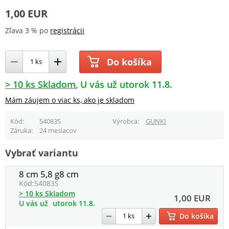
1,00 EUR
Zľava 3 % po
registrácii
Do košíka
> 10 ks Skladom
U vás už utorok 11.8.
Mám záujem o viac ks, ako je skladom
Kód
54083S
Výrobca
GUNKI
Záruka
24 mesiacov
Vybrať variantu
8 cm 5,8 g8 cm
Kód:
54083S
> 10 ks Skladom
1,00 EUR
U vás už
utorok 11.8.
Do košíka