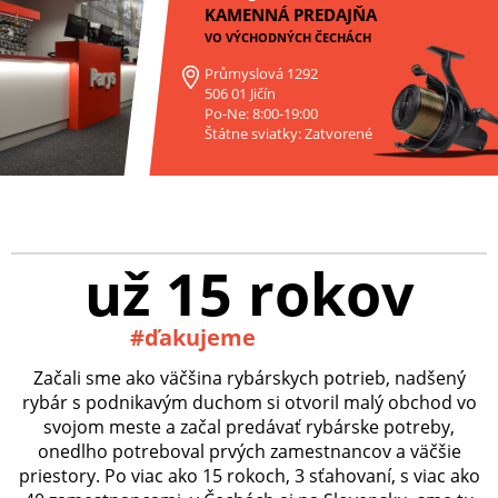
KAMENNÁ PREDAJŇA
VO VÝCHODNÝCH ČECHÁCH
Průmyslová 1292
506 01 Jičín
Po-Ne: 8:00-19:00
Štátne sviatky: Zatvorené
už 15 rokov
#ďakujeme
Začali sme ako väčšina rybárskych potrieb, nadšený
rybár s podnikavým duchom si otvoril malý obchod vo
svojom meste a začal predávať rybárske potreby,
onedlho potreboval prvých zamestnancov a väčšie
priestory. Po viac ako 15 rokoch, 3 sťahovaní, s viac ako