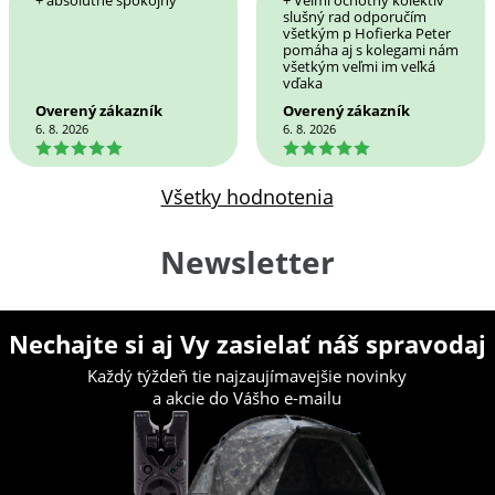
+ absolútne spokojný
+ Veľmi ochotný kolektív
slušný rad odporučím
všetkým p Hofierka Peter
pomáha aj s kolegami nám
všetkým veľmi im veľká
vďaka
Overený zákazník
Overený zákazník
6. 8. 2026
6. 8. 2026
5
5
Všetky hodnotenia
Newsletter
Nechajte si aj Vy zasielať náš spravodaj
Každý týždeň tie najzaujímavejšie novinky
a akcie do Vášho e-mailu