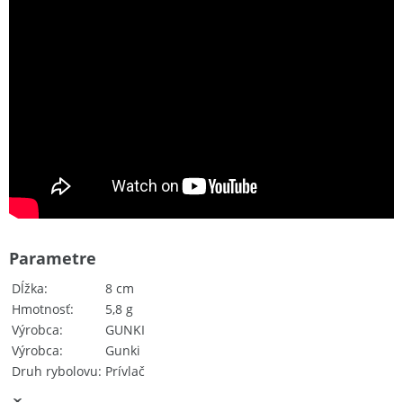
Parametre
Dĺžka
8 cm
Hmotnosť
5,8 g
Výrobca
GUNKI
Výrobca
Gunki
Druh rybolovu
Prívlač