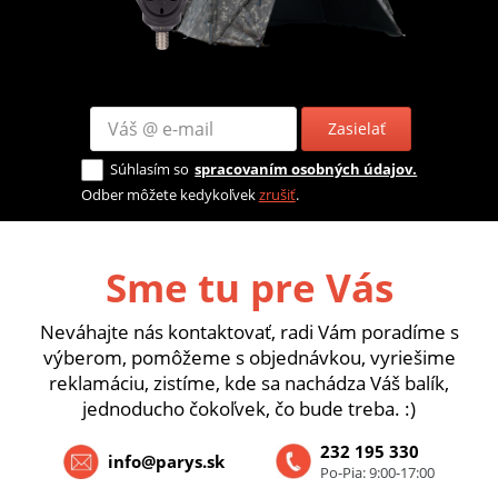
Zasielať
Súhlasím so
spracovaním osobných údajov.
Odber môžete kedykoľvek
zrušiť
.
Sme tu pre Vás
Neváhajte nás kontaktovať, radi Vám poradíme s
výberom, pomôžeme s objednávkou, vyriešime
reklamáciu, zistíme, kde sa nachádza Váš balík,
jednoducho čokoľvek, čo bude treba. :)
232 195 330
info@parys.sk
Po-Pia: 9:00-17:00