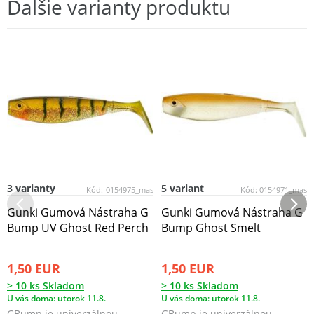
Ďalšie varianty produktu
3 varianty
5 variant
Kód:
0154975_mas
Kód:
0154971_mas
Gunki Gumová Nástraha G
Gunki Gumová Nástraha G
Bump UV Ghost Red Perch
Bump Ghost Smelt
1,50 EUR
1,50 EUR
> 10 ks Skladom
> 10 ks Skladom
U vás doma: utorok 11.8.
U vás doma: utorok 11.8.
GBump je univerzálnou
GBump je univerzálnou