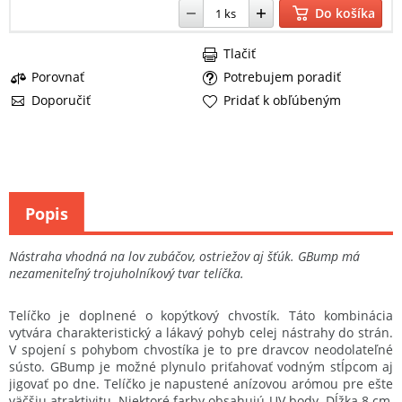
Do košíka
Tlačiť
Porovnať
Potrebujem poradiť
Doporučiť
Pridať k obľúbeným
Popis
Nástraha vhodná na lov zubáčov, ostriežov aj šťúk. GBump má
nezameniteľný trojuholníkový tvar telíčka.
Telíčko je doplnené o kopýtkový chvostík. Táto kombinácia
vytvára charakteristický a lákavý pohyb celej nástrahy do strán.
V spojení s pohybom chvostíka je to pre dravcov neodolateľné
sústo. GBump je možné plynulo priťahovať vodným stĺpcom aj
jigovať po dne. Telíčko je napustené anízovou arómou pre ešte
väčšiu atraktivitu. Niektoré farby obsahujú UV body. Dĺžka 8 cm,