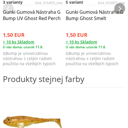
3 varianty
5 variant
Kód:
0154975_mas
Kód:
0154971_mas
Gunki Gumová Nástraha G
Gunki Gumová Nástraha G
Bump UV Ghost Red Perch
Bump Ghost Smelt
1,50 EUR
1,50 EUR
> 10 ks Skladom
> 10 ks Skladom
U vás doma: utorok 11.8.
U vás doma: utorok 11.8.
GBump je univerzálnou
GBump je univerzálnou
nástrahou s celým radom
nástrahou s celým radom
použitia na všetkých typoch
použitia na všetkých typoch
vôd.
vôd.
Produkty stejnej farby