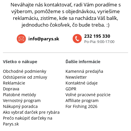
Neváhajte nás kontaktovať, radi Vám poradíme s
výberom, pomôžeme s objednávkou, vyriešime
reklamáciu, zistíme, kde sa nachádza Váš balík,
jednoducho čokoľvek, čo bude treba. :)
232 195 330
info@parys.sk
Po-Pia: 9:00-17:00
Všetko o nákupe
Ďalšie informácie
Obchodné podmienky
Kamenná predajňa
Odstúpenie od zmluvy
Newsletter
Reklamácie
Kontaktné údaje
Doprava
GDPR
Platobné metódy
Voľné pracovné pozície
Vernostný program
Affiliate program
Nákupný poradca
For Fishing 2026
Ako vybrať darček pre rybára
Prečo nakúpiť darčeky na
Parys.sk