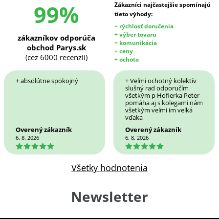
99%
Zákazníci najčastejšie spomínajú
tieto výhody:
+ rýchlosť doručenia
+ výber tovaru
zákazníkov odporúča
+ komunikácia
obchod Parys.sk
+ ceny
(cez 6000 recenzií)
+ ochota
+ absolútne spokojný
+ Veľmi ochotný kolektív
slušný rad odporučím
všetkým p Hofierka Peter
pomáha aj s kolegami nám
všetkým veľmi im veľká
vďaka
Overený zákazník
Overený zákazník
6. 8. 2026
6. 8. 2026
5
5
Všetky hodnotenia
Newsletter