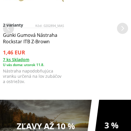
2 varianty
Kód:
0202894_MAS
Gunki Gumová Nástraha
Rockstar ITB Z-Brown
1,46 EUR
7 ks Skladom
U vás doma: utorok 11.8.
Nástraha napodobňujúca
vranku určená na lov zubáčov
a ostriežov.
3 %
ZĽAVY AŽ 10 %