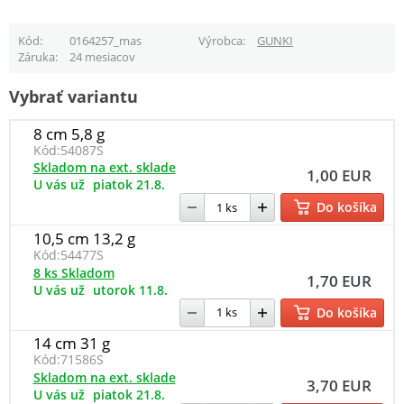
Kód
0164257_mas
Výrobca
GUNKI
Záruka
24 mesiacov
Vybrať variantu
8 cm 5,8 g
Kód:
54087S
Skladom na ext. sklade
1,00 EUR
U vás už
piatok 21.8.
Do košíka
10,5 cm 13,2 g
Kód:
54477S
8 ks Skladom
1,70 EUR
U vás už
utorok 11.8.
Do košíka
14 cm 31 g
Kód:
71586S
Skladom na ext. sklade
3,70 EUR
U vás už
piatok 21.8.