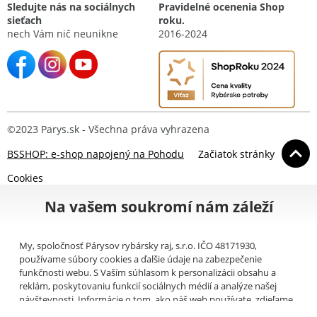
Sledujte nás na sociálnych
Pravidelné ocenenia Shop
sieťach
roku.
nech Vám nič neunikne
2016-2024
©2023 Parys.sk - Všechna práva vyhrazena
BSSHOP: e-shop napojený na Pohodu
Začiatok stránky
Cookies
Na vašem soukromí nám záleží
My, spoločnosť Párysov rybársky raj, s.r.o. IČO 48171930,
používame súbory cookies a ďalšie údaje na zabezpečenie
funkčnosti webu. S Vaším súhlasom k personalizácii obsahu a
reklám, poskytovaniu funkcií sociálnych médií a analýze našej
návštevnosti. Informácie o tom, ako náš web používate, zdieľame
so svojimi partnermi pre sociálne médiá, inzerciu a analýzy