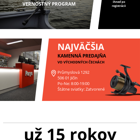
ihneď po
VERNOSTNÝ PROGRAM
registrácii
NAJVÄČŠIA
KAMENNÁ PREDAJŇA
VO VÝCHODNÝCH ČECHÁCH
Průmyslová 1292
506 01 Jičín
Po-Ne: 8:00-19:00
Štátne sviatky: Zatvorené
už 15 rokov