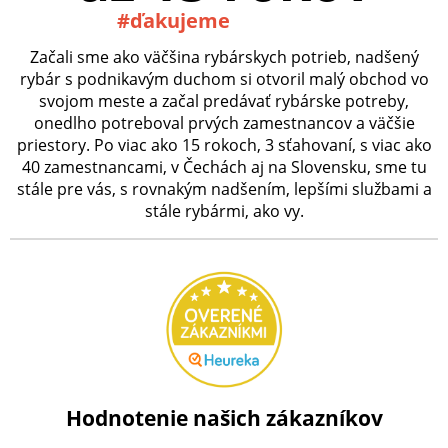
#ďakujeme
Začali sme ako väčšina rybárskych potrieb, nadšený
rybár s podnikavým duchom si otvoril malý obchod vo
svojom meste a začal predávať rybárske potreby,
onedlho potreboval prvých zamestnancov a väčšie
priestory. Po viac ako 15 rokoch, 3 sťahovaní, s viac ako
40 zamestnancami, v Čechách aj na Slovensku, sme tu
stále pre vás, s rovnakým nadšením, lepšími službami a
stále rybármi, ako vy.
Hodnotenie našich zákazníkov