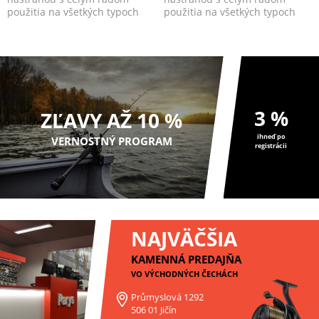
použitia na všetkých typoch
použitia na všetkých typoch
vôd.
vôd.
3 %
ZĽAVY AŽ 10 %
ihneď po
VERNOSTNÝ PROGRAM
registrácii
NAJVÄČŠIA
KAMENNÁ PREDAJŇA
VO VÝCHODNÝCH ČECHÁCH
Průmyslová 1292
506 01 Jičín