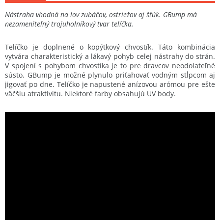
Nástraha vhodná na lov zubáčov, ostriežov aj šťúk. GBump má
nezameniteľný trojuholníkový tvar telíčka.
Telíčko je doplnené o kopýtkový chvostík. Táto kombinácia
vytvára charakteristický a lákavý pohyb celej nástrahy do strán.
V spojení s pohybom chvostíka je to pre dravcov neodolateľné
sústo. GBump je možné plynulo priťahovať vodným stĺpcom aj
jigovať po dne. Telíčko je napustené anízovou arómou pre ešte
väčšiu atraktivitu. Niektoré farby obsahujú UV body.