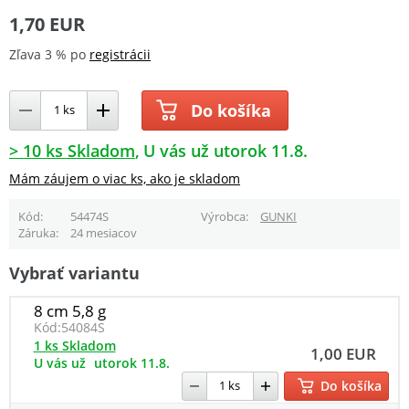
1,70 EUR
Zľava 3 % po
registrácii
Do košíka
> 10 ks Skladom
U vás už utorok 11.8.
Mám záujem o viac ks, ako je skladom
Kód
54474S
Výrobca
GUNKI
Záruka
24 mesiacov
Vybrať variantu
8 cm 5,8 g
Kód:
54084S
1 ks Skladom
1,00 EUR
U vás už
utorok 11.8.
Do košíka