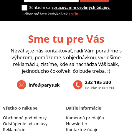
Súhlasím so
spracovaním osobných údajov.
Odber môžete kedykoľvek
zrušiť
.
Sme tu pre Vás
Neváhajte nás kontaktovať, radi Vám poradíme s
výberom, pomôžeme s objednávkou, vyriešime
reklamáciu, zistíme, kde sa nachádza Váš balík,
jednoducho čokoľvek, čo bude treba. :)
232 195 330
info@parys.sk
Po-Pia: 9:00-17:00
Všetko o nákupe
Ďalšie informácie
Obchodné podmienky
Kamenná predajňa
Odstúpenie od zmluvy
Newsletter
Reklamácie
Kontaktné údaje