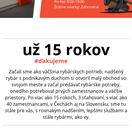
Po-Ne: 8:00-19:00
Štátne sviatky: Zatvorené
už 15 rokov
#ďakujeme
Začali sme ako väčšina rybárskych potrieb, nadšený
rybár s podnikavým duchom si otvoril malý obchod vo
svojom meste a začal predávať rybárske potreby,
onedlho potreboval prvých zamestnancov a väčšie
priestory. Po viac ako 15 rokoch, 3 sťahovaní, s viac ako
40 zamestnancami, v Čechách aj na Slovensku, sme tu
stále pre vás, s rovnakým nadšením, lepšími službami a
stále rybármi, ako vy.