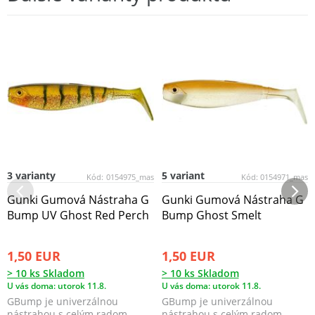
3 varianty
5 variant
Kód:
0154975_mas
Kód:
0154971_mas
Gunki Gumová Nástraha G
Gunki Gumová Nástraha G
Bump UV Ghost Red Perch
Bump Ghost Smelt
1,50 EUR
1,50 EUR
> 10 ks Skladom
> 10 ks Skladom
U vás doma: utorok 11.8.
U vás doma: utorok 11.8.
GBump je univerzálnou
GBump je univerzálnou
nástrahou s celým radom
nástrahou s celým radom