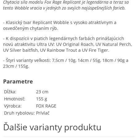
Chytacia sila modelu Fox Rage Replicant je legendárna a teraz sa
tento Wobble vracia v jedných zo svojich najúspešnejších farieb.
- Klasický tvar Replicant Wobble s vysoko atraktívnym a
osvedčeným chytaním rýb.
- K dispozícii v piatich legendárnych farbách prinášajúcich
novú atraktivitu Ultra UV: UV Original Roach, UV Natural Perch,
UV Silver baitfish, UV Rainbow Trout a UV Fire Tiger.
- Štyri varianty veľkosti: 7,5cm / 10g, 14cm / 55g, 18cm / 90g a
23cm / 155g.
Parametre
Dĺžka
23 cm
Hmotnosť
155 g
Výrobca
FOX RAGE
Druh rybolovu
Prívlač
Ďalšie varianty produktu