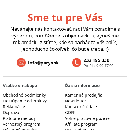
Sme tu pre Vás
Neváhajte nás kontaktovať, radi Vám poradíme s
výberom, pomôžeme s objednávkou, vyriešime
reklamáciu, zistíme, kde sa nachádza Váš balík,
jednoducho čokoľvek, čo bude treba. :)
232 195 330
info@parys.sk
Po-Pia: 9:00-17:00
Všetko o nákupe
Ďalšie informácie
Obchodné podmienky
Kamenná predajňa
Odstúpenie od zmluvy
Newsletter
Reklamácie
Kontaktné údaje
Doprava
GDPR
Platobné metódy
Voľné pracovné pozície
Vernostný program
Affiliate program
Nákupný poradca
For Fishing 2026