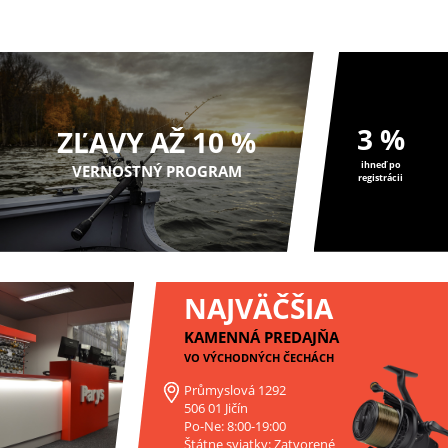
jedných zo sv...
jedných zo sv...
3 %
ZĽAVY AŽ 10 %
ihneď po
VERNOSTNÝ PROGRAM
registrácii
NAJVÄČŠIA
KAMENNÁ PREDAJŇA
VO VÝCHODNÝCH ČECHÁCH
Průmyslová 1292
506 01 Jičín
Po-Ne: 8:00-19:00
Štátne sviatky: Zatvorené