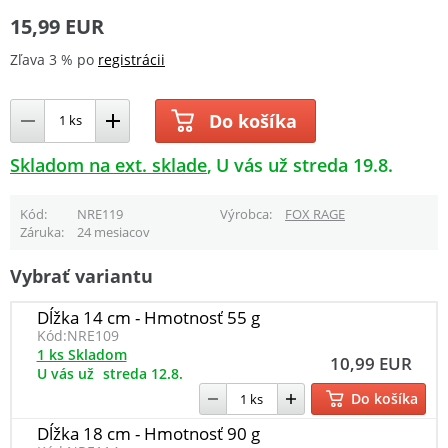
15,99 EUR
Zľava 3 % po
registrácii
Do košíka
Skladom na ext. sklade
U vás už streda 19.8.
Kód
NRE119
Výrobca
FOX RAGE
Záruka
24 mesiacov
Vybrať variantu
Dĺžka 14 cm - Hmotnosť 55 g
Kód:
NRE109
1 ks Skladom
10,99 EUR
U vás už
streda 12.8.
Do košíka
Dĺžka 18 cm - Hmotnosť 90 g