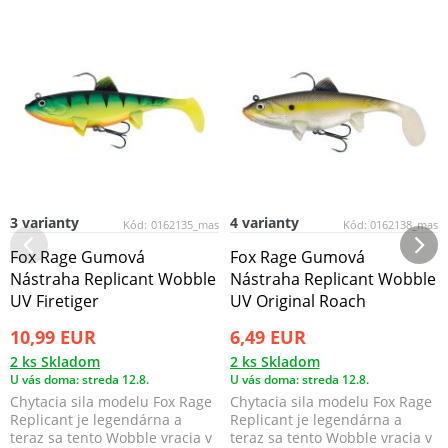
3 varianty
4 varianty
Kód:
0162135_mas
Kód:
0162138_mas
Fox Rage Gumová
Fox Rage Gumová
Nástraha Replicant Wobble
Nástraha Replicant Wobble
UV Firetiger
UV Original Roach
10,99 EUR
6,49 EUR
2 ks Skladom
2 ks Skladom
U vás doma: streda 12.8.
U vás doma: streda 12.8.
Chytacia sila modelu Fox Rage
Chytacia sila modelu Fox Rage
Replicant je legendárna a
Replicant je legendárna a
teraz sa tento Wobble vracia v
teraz sa tento Wobble vracia v