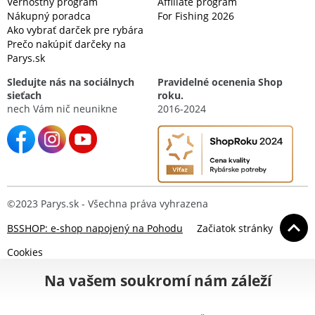
Vernostný program
Affiliate program
Nákupný poradca
For Fishing 2026
Ako vybrať darček pre rybára
Prečo nakúpiť darčeky na
Parys.sk
Sledujte nás na sociálnych
Pravidelné ocenenia Shop
sieťach
roku.
nech Vám nič neunikne
2016-2024
©2023 Parys.sk - Všechna práva vyhrazena
BSSHOP: e-shop napojený na Pohodu
Začiatok stránky
Cookies
Na vašem soukromí nám záleží