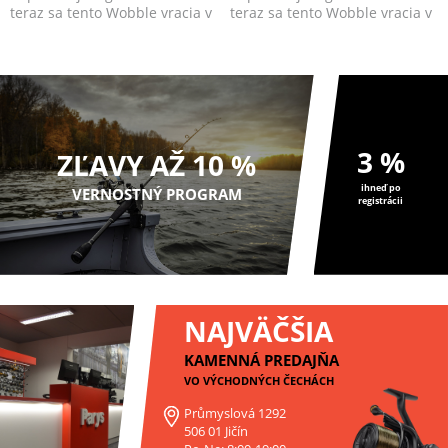
teraz sa tento Wobble vracia v
teraz sa tento Wobble vracia v
jedných zo sv...
jedných zo sv...
3 %
ZĽAVY AŽ 10 %
ihneď po
VERNOSTNÝ PROGRAM
registrácii
NAJVÄČŠIA
KAMENNÁ PREDAJŇA
VO VÝCHODNÝCH ČECHÁCH
Průmyslová 1292
506 01 Jičín