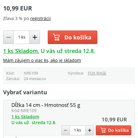
10,99 EUR
Zľava 3 % po
registrácii
Do košíka
1 ks Skladom
U vás už streda 12.8.
Mám záujem o viac ks, ako je skladom
Kód
NRE109
Výrobca
FOX RAGE
Záruka
24 mesiacov
Vybrať variantu
Dĺžka 14 cm - Hmotnosť 55 g
Kód:
NRE109
1 ks Skladom
10,99 EUR
U vás už
streda 12.8.
Do košíka