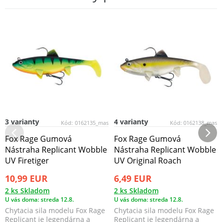
3 varianty
4 varianty
Kód:
0162135_mas
Kód:
0162138_mas
Fox Rage Gumová
Fox Rage Gumová
Nástraha Replicant Wobble
Nástraha Replicant Wobble
UV Firetiger
UV Original Roach
10,99 EUR
6,49 EUR
2 ks Skladom
2 ks Skladom
U vás doma: streda 12.8.
U vás doma: streda 12.8.
Chytacia sila modelu Fox Rage
Chytacia sila modelu Fox Rage
Replicant je legendárna a
Replicant je legendárna a