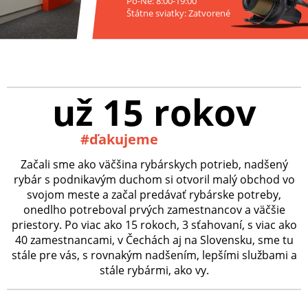
Po-Ne: 8:00-19:00
Štátne sviatky: Zatvorené
už 15 rokov
#ďakujeme
Začali sme ako väčšina rybárskych potrieb, nadšený
rybár s podnikavým duchom si otvoril malý obchod vo
svojom meste a začal predávať rybárske potreby,
onedlho potreboval prvých zamestnancov a väčšie
priestory. Po viac ako 15 rokoch, 3 sťahovaní, s viac ako
40 zamestnancami, v Čechách aj na Slovensku, sme tu
stále pre vás, s rovnakým nadšením, lepšími službami a
stále rybármi, ako vy.