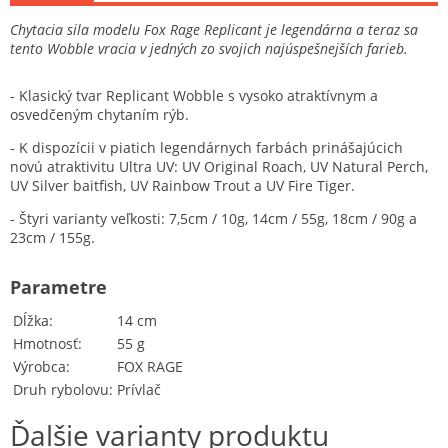
Chytacia sila modelu Fox Rage Replicant je legendárna a teraz sa
tento Wobble vracia v jedných zo svojich najúspešnejších farieb.
- Klasický tvar Replicant Wobble s vysoko atraktívnym a
osvedčeným chytaním rýb.
- K dispozícii v piatich legendárnych farbách prinášajúcich
novú atraktivitu Ultra UV: UV Original Roach, UV Natural Perch,
UV Silver baitfish, UV Rainbow Trout a UV Fire Tiger.
- Štyri varianty veľkosti: 7,5cm / 10g, 14cm / 55g, 18cm / 90g a
23cm / 155g.
Parametre
Dĺžka
14 cm
Hmotnosť
55 g
Výrobca
FOX RAGE
Druh rybolovu
Prívlač
Ďalšie varianty produktu