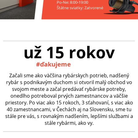
Po-Ne: 8:00-19:00
Štátne sviatky: Zatvorené
už 15 rokov
#ďakujeme
Začali sme ako väčšina rybárskych potrieb, nadšený
rybár s podnikavým duchom si otvoril malý obchod vo
svojom meste a začal predávať rybárske potreby,
onedlho potreboval prvých zamestnancov a väčšie
priestory. Po viac ako 15 rokoch, 3 sťahovaní, s viac ako
40 zamestnancami, v Čechách aj na Slovensku, sme tu
stále pre vás, s rovnakým nadšením, lepšími službami a
stále rybármi, ako vy.