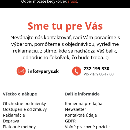
Odber môžete kedykoľvek
zrušiť
.
Sme tu pre Vás
Neváhajte nás kontaktovať, radi Vám poradíme s
výberom, pomôžeme s objednávkou, vyriešime
reklamáciu, zistíme, kde sa nachádza Váš balík,
jednoducho čokoľvek, čo bude treba. :)
232 195 330
info@parys.sk
Po-Pia: 9:00-17:00
Všetko o nákupe
Ďalšie informácie
Obchodné podmienky
Kamenná predajňa
Odstúpenie od zmluvy
Newsletter
Reklamácie
Kontaktné údaje
Doprava
GDPR
Platobné metódy
Voľné pracovné pozície