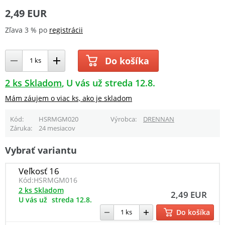
2,49 EUR
Zľava 3 % po
registrácii
Do košíka
2 ks Skladom
U vás už streda 12.8.
Mám záujem o viac ks, ako je skladom
Kód
HSRMGM020
Výrobca
DRENNAN
Záruka
24 mesiacov
Vybrať variantu
Veľkosť 16
Kód:
HSRMGM016
2 ks Skladom
2,49 EUR
U vás už
streda 12.8.
Do košíka