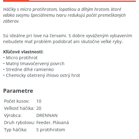
Háčiky s micro protihrotom, lopatkou a dlhým hrotom, ktoré
vďaka svojmu špeciálnemu tvaru redukujú počet premeškaných
záberov.
Sú ideálne pri love na červami. S dobre vyváženým vybavením
nebudete mať problém podobrať ani skutočne veľké ryby.
Kľúčové vlastnosti:
• Micro protihrot
• Matný tmavočervený povrch
• Stredne dlhé ramienko
• Chemicky ošetrený ihlovo ostrý hrot
Parametre
Počet kusov
10
Veľkosť háčika
20
Výrobca
DRENNAN
Druh rybolovu
Feeder, Plávaná
Typ háčika
S protihrotom