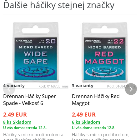
Ďalšie háčiky stejnej značky
4 varianty
3 varianty
Kód:
0168733_mas
Kód:
0168438_mas
Drennan Háčiky Super
Drennan Háčiky Red
Spade - Veľkosť 6
Maggot
2,49 EUR
2,49 EUR
8 ks Skladom
6 ks Skladom
U vás doma: streda 12.8.
U vás doma: streda 12.8.
Háčiky s micro protihrotom a
Háčiky s micro protihrotom,