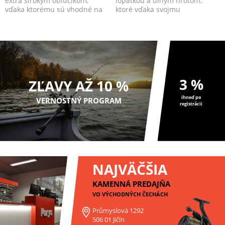
extra širokým oblúčikom,
lopatkou a dlhým hrotom,
vďaka ktorému sú vhodné na
ktoré vďaka svojmu
použitie s väčšími ...
špeciálnemu tvaru redukujú
p...
3 %
ZĽAVY AŽ 10 %
ihneď po
VERNOSTNÝ PROGRAM
registrácii
NAJVÄČŠIA
KAMENNÁ PREDAJŇA
VO VÝCHODNÝCH ČECHÁCH
Průmyslová 1292
506 01 Jičín