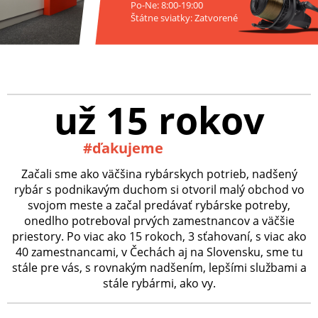
Po-Ne: 8:00-19:00
Štátne sviatky: Zatvorené
už 15 rokov
#ďakujeme
Začali sme ako väčšina rybárskych potrieb, nadšený
rybár s podnikavým duchom si otvoril malý obchod vo
svojom meste a začal predávať rybárske potreby,
onedlho potreboval prvých zamestnancov a väčšie
priestory. Po viac ako 15 rokoch, 3 sťahovaní, s viac ako
40 zamestnancami, v Čechách aj na Slovensku, sme tu
stále pre vás, s rovnakým nadšením, lepšími službami a
stále rybármi, ako vy.