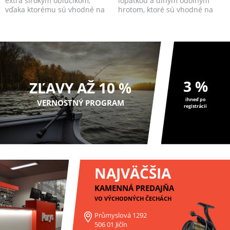
extra širokým oblúčikom,
lopatkou a dlhým odolným
vďaka ktorému sú vhodné na
hrotom, ktoré sú vhodné na
použitie s väčšími ...
rieky, kanály, ale a...
3 %
ZĽAVY AŽ 10 %
ihneď po
VERNOSTNÝ PROGRAM
registrácii
NAJVÄČŠIA
KAMENNÁ PREDAJŇA
VO VÝCHODNÝCH ČECHÁCH
Průmyslová 1292
506 01 Jičín