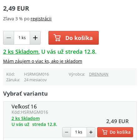
2,49 EUR
Zľava 3 % po
registrácii
Do košíka
2 ks Skladom
U vás už streda 12.8.
Mám záujem o viac ks, ako je skladom
Kód
HSRMGM016
Výrobca
DRENNAN
Záruka
24 mesiacov
Vybrať variantu
Veľkosť 16
Kód:
HSRMGM016
2 ks Skladom
2,49 EUR
U vás už
streda 12.8.
Do košíka