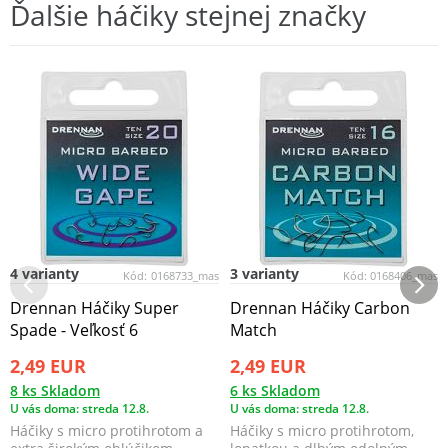
Ďalšie háčiky stejnej značky
4 varianty
3 varianty
Kód:
0168733_mas
Kód:
0168406_mas
Drennan Háčiky Super
Drennan Háčiky Carbon
Spade - Veľkosť 6
Match
2,49 EUR
2,49 EUR
8 ks Skladom
6 ks Skladom
U vás doma: streda 12.8.
U vás doma: streda 12.8.
Háčiky s micro protihrotom a
Háčiky s micro protihrotom,