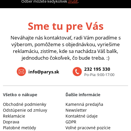
Odber môžete kedykoľvek
zrušiť
.
Sme tu pre Vás
Neváhajte nás kontaktovať, radi Vám poradíme s
výberom, pomôžeme s objednávkou, vyriešime
reklamáciu, zistíme, kde sa nachádza Váš balík,
jednoducho čokoľvek, čo bude treba. :)
232 195 330
info@parys.sk
Po-Pia: 9:00-17:00
Všetko o nákupe
Ďalšie informácie
Obchodné podmienky
Kamenná predajňa
Odstúpenie od zmluvy
Newsletter
Reklamácie
Kontaktné údaje
Doprava
GDPR
Platobné metódy
Voľné pracovné pozície