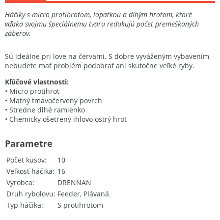
Háčiky s micro protihrotom, lopatkou a dlhým hrotom, ktoré
vďaka svojmu špeciálnemu tvaru redukujú počet premeškaných
záberov.
Sú ideálne pri love na červami. S dobre vyváženým vybavením
nebudete mať problém podobrať ani skutočne veľké ryby.
Kľúčové vlastnosti:
• Micro protihrot
• Matný tmavočervený povrch
• Stredne dlhé ramienko
• Chemicky ošetrený ihlovo ostrý hrot
Parametre
Počet kusov
10
Veľkosť háčika
16
Výrobca
DRENNAN
Druh rybolovu
Feeder, Plávaná
Typ háčika
S protihrotom