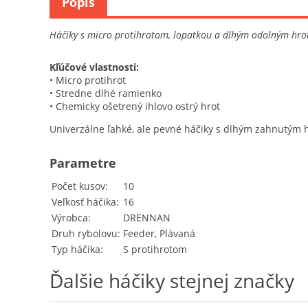
Popis
Háčiky s micro protihrotom, lopatkou a dlhým odolným hroto
Kľúčové vlastnosti:
• Micro protihrot
• Stredne dlhé ramienko
• Chemicky ošetrený ihlovo ostrý hrot
Univerzálne ľahké, ale pevné háčiky s dlhým zahnutým h
Parametre
Počet kusov
10
Veľkosť háčika
16
Výrobca
DRENNAN
Druh rybolovu
Feeder, Plávaná
Typ háčika
S protihrotom
Ďalšie háčiky stejnej značky