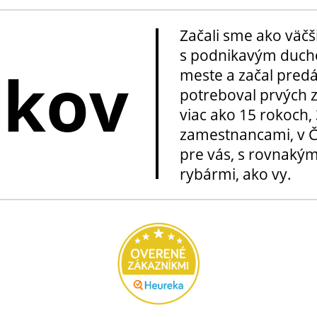
Začali sme ako väčš
s podnikavým ducho
okov
meste a začal pred
potreboval prvých z
viac ako 15 rokoch, 
zamestnancami, v Če
pre vás, s rovnakým
rybármi, ako vy.