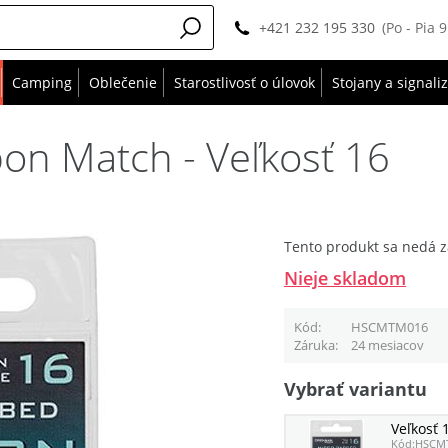
+421 232 195 330
(Po - Pia 
Camping
Oblečenie
Starostlivosť o úlovok
Stojany a signali
on Match - Veľkosť 16
Tento produkt sa nedá z
Nieje skladom
Kód
HSCMTM016
Záruka
24 mesiacov
Vybrať variantu
Veľkosť 
Kód:
HSCM