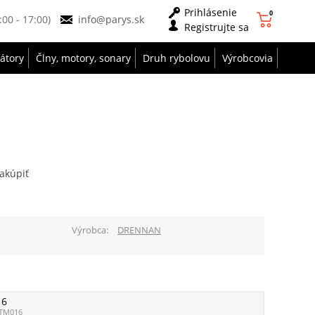
Prihlásenie
0
9:00 - 17:00)
info@parys.sk
Registrujte sa
zátory
Člny, motory, sonary
Druh rybolovu
Výrobcovia
akúpiť
Výrobca
DRENNAN
16
TM016