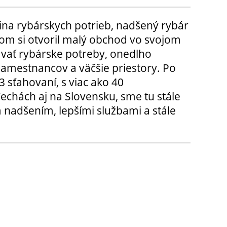
ina rybárskych potrieb, nadšený rybár
m si otvoril malý obchod vo svojom
ávať rybárske potreby, onedlho
amestnancov a väčšie priestory. Po
3 sťahovaní, s viac ako 40
chách aj na Slovensku, sme tu stále
 nadšením, lepšími službami a stále