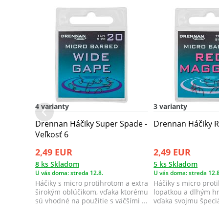
4 varianty
3 varianty
Drennan Háčiky Super Spade -
Drennan Háčiky 
Veľkosť 6
2,49 EUR
2,49 EUR
8 ks Skladom
5 ks Skladom
U vás doma: streda 12.8.
U vás doma: streda 12.8
Háčiky s micro protihrotom a extra
Háčiky s micro prot
širokým oblúčikom, vďaka ktorému
lopatkou a dlhým hr
sú vhodné na použitie s väčšími ...
vďaka svojmu špeci
redukujú p...