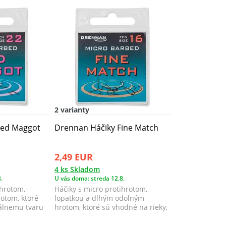
2 varianty
Red Maggot
Drennan Háčiky Fine Match
2,49 EUR
4 ks Skladom
.
U vás doma: streda 12.8.
ihrotom,
Háčiky s micro protihrotom,
otom, ktoré
lopatkou a dlhým odolným
álnemu tvaru
hrotom, ktoré sú vhodné na rieky,
kanály, ale a...