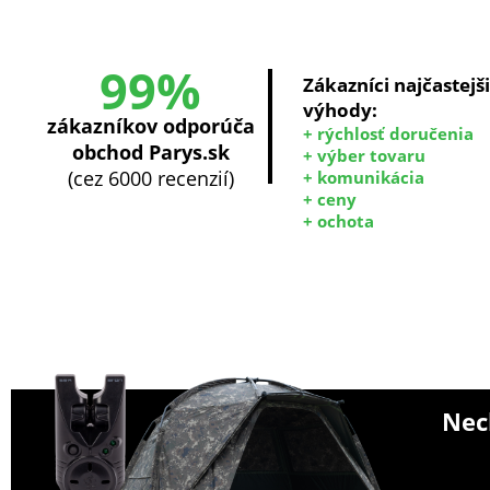
99%
Zákazníci najčastejš
výhody:
zákazníkov odporúča
+ rýchlosť doručenia
obchod Parys.sk
+ výber tovaru
(cez 6000 recenzií)
+ komunikácia
+ ceny
+ ochota
Nech