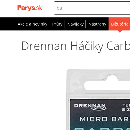
Akcie a novinky
Prúty
Navijaky
Nástrahy
Bižutéria
Drennan Háčiky Carb