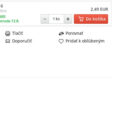
16
2,49 EUR
T016
dom
Do košíka
streda 12.8.
Tlačiť
Porovnať
Doporučiť
Pridať k obľúbeným