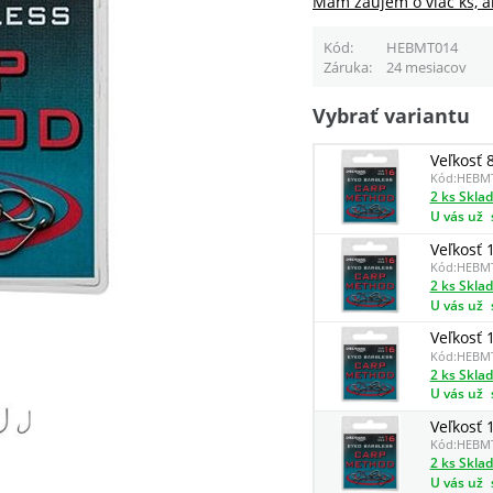
Mám záujem o viac ks, a
Kód
HEBMT014
Záruka
24 mesiacov
Vybrať variantu
Veľkosť 
Kód:
HEBM
2 ks Skla
U vás už
Veľkosť 
Kód:
HEBM
2 ks Skla
U vás už
Veľkosť 
Kód:
HEBM
2 ks Skla
U vás už
Veľkosť 
Kód:
HEBM
2 ks Skla
U vás už