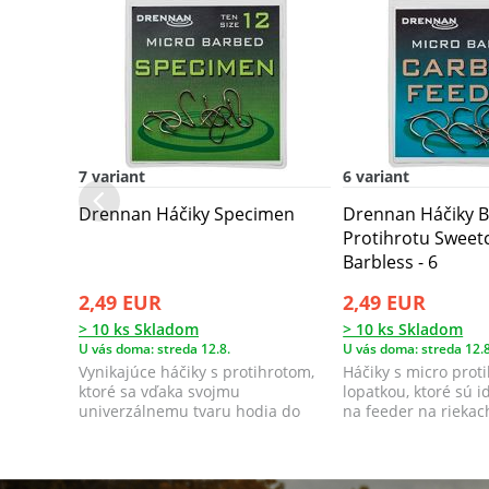
7 variant
6 variant
Drennan Háčiky Specimen
Drennan Háčiky B
Protihrotu Sweet
Barbless - 6
2,49 EUR
2,49 EUR
> 10 ks Skladom
> 10 ks Skladom
U vás doma: streda 12.8.
U vás doma: streda 12.8
Vynikajúce háčiky s protihrotom,
Háčiky s micro prot
ktoré sa vďaka svojmu
lopatkou, ktoré sú i
univerzálnemu tvaru hodia do
na feeder na riekac
mnohých rôznych ...
ale...