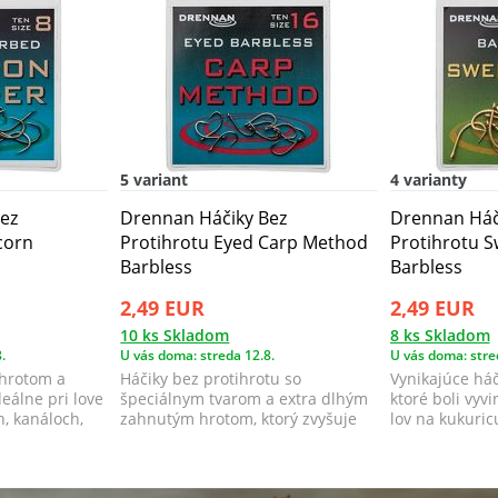
5 variant
4 varianty
ez
Drennan Háčiky Bez
Drennan Háč
corn
Protihrotu Eyed Carp Method
Protihrotu 
Barbless
Barbless
2,49 EUR
2,49 EUR
10 ks Skladom
8 ks Skladom
.
U vás doma: streda 12.8.
U vás doma: stre
ihrotom a
Háčiky bez protihrotu so
Vynikajúce háč
deálne pri love
špeciálnym tvarom a extra dlhým
ktoré boli vyv
h, kanáloch,
zahnutým hrotom, ktorý zvyšuje
lov na kukuric
chytľavosť h...