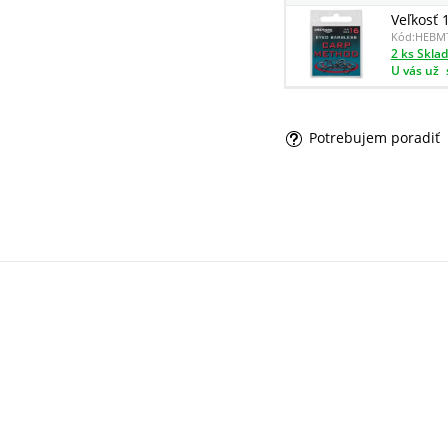
Veľkosť 
Kód:
HEBM
2 ks Skla
U vás už
Potrebujem poradiť