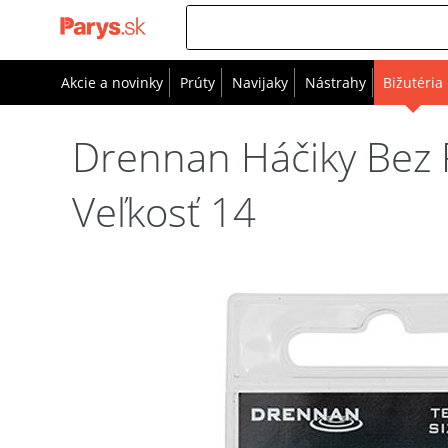
Akcie a novinky
Prúty
Navijaky
Nástrahy
Bižutéria
Drennan Háčiky Bez 
Veľkosť 14