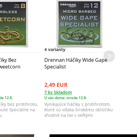
4 varianty
iky Bez
Drennan Háčiky Wide Gape
Sweetcorn
Specialist
2,49 EUR
7 ks Skladom
da 12.8.
U vás doma: streda 12.8.
iky bez protihrotu,
Vynikajúce háčiky s protihrotom,
inuté špeciálne na
ktoré sú vďaka širokému oblúčiku
u.
vhodné na lov s veľkými
nástrahami...