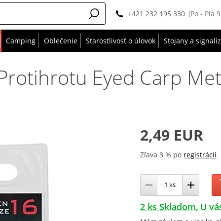
+421 232 195 330
(Po - Pia 
Camping
Oblečenie
Starostlivosť o úlovok
Stojany a signali
Protihrotu Eyed Carp Met
2,49 EUR
Zľava 3 % po
registrácii
2 ks Skladom
U vá