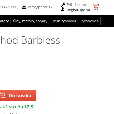
Prihlásenie
0
9:00 - 17:00)
info@parys.sk
Registrujte sa
zátory
Člny, motory, sonary
Druh rybolovu
Výrobcovia
hod Barbless -
Do košíka
s už streda 12.8.