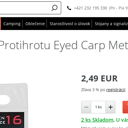
+421 232 195 330
(Po - Pia 
Camping
Oblečenie
Starostlivosť o úlovok
Stojany a signali
Protihrotu Eyed Carp Met
2,49 EUR
Zľava 3 % po
registrácii
2 ks Skladom
U vá