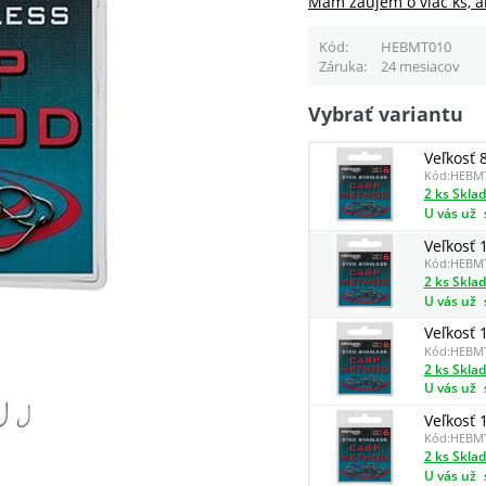
Mám záujem o viac ks, a
Kód
HEBMT010
Záruka
24 mesiacov
Vybrať variantu
Veľkosť 
Kód:
HEBM
2 ks Skla
U vás už
Veľkosť 
Kód:
HEBM
2 ks Skla
U vás už
Veľkosť 
Kód:
HEBM
2 ks Skla
U vás už
Veľkosť 
Kód:
HEBM
2 ks Skla
U vás už