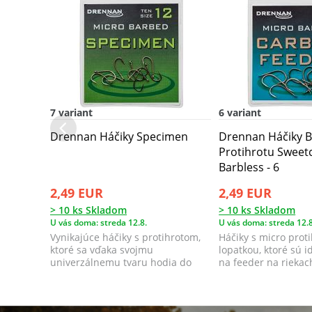
7 variant
6 variant
Drennan Háčiky Specimen
Drennan Háčiky B
Protihrotu Sweet
Barbless - 6
2,49 EUR
2,49 EUR
> 10 ks Skladom
> 10 ks Skladom
U vás doma: streda 12.8.
U vás doma: streda 12.8
Vynikajúce háčiky s protihrotom,
Háčiky s micro prot
ktoré sa vďaka svojmu
lopatkou, ktoré sú i
univerzálnemu tvaru hodia do
na feeder na riekac
mnohých rôznych ...
ale...