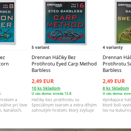
5 variant
4 varianty
ez
Drennan Háčiky Bez
Drennan Háč
corn
Protihrotu Eyed Carp Method
Protihrotu 
Barbless
Barbless
2,49 EUR
2,49 EUR
10 ks Skladom
8 ks Skladom
.
U vás doma: streda 12.8.
U vás doma: stre
ihrotom a
Háčiky bez protihrotu so
Vynikajúce háč
deálne pri love
špeciálnym tvarom a extra dlhým
ktoré boli vyv
h, kanáloch,
zahnutým hrotom, ktorý zvyšuje
lov na kukuric
chytľavosť h...