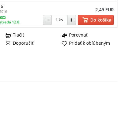
16
2,49 EUR
T016
dom
Do košíka
streda 12.8.
Tlačiť
Porovnať
Doporučiť
Pridať k obľúbeným