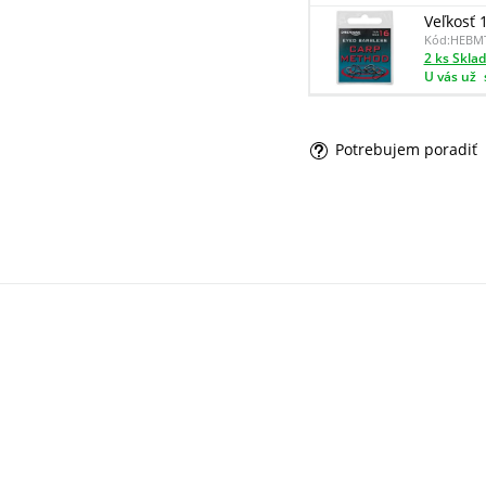
Veľkosť 
Kód:
HEBM
2 ks Skla
U vás už
Potrebujem poradiť