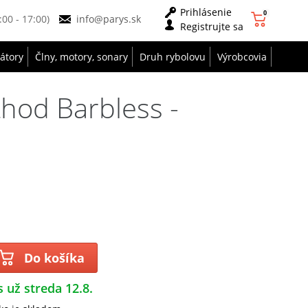
Prihlásenie
0
9:00 - 17:00)
info@parys.sk
Registrujte sa
zátory
Člny, motory, sonary
Druh rybolovu
Výrobcovia
hod Barbless -
Do košíka
s už streda 12.8.