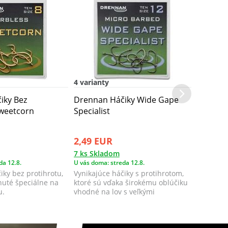
4 varianty
iky Bez
Drennan Háčiky Wide Gape
Sweetcorn
Specialist
2,49 EUR
7 ks Skladom
da 12.8.
U vás doma: streda 12.8.
iky bez protihrotu,
Vynikajúce háčiky s protihrotom,
inuté špeciálne na
ktoré sú vďaka širokému oblúčiku
u.
vhodné na lov s veľkými
nástrahami...