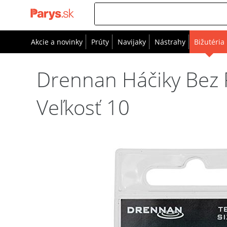
Akcie a novinky
Prúty
Navijaky
Nástrahy
Bižutéria
Drennan Háčiky Bez 
Veľkosť 10