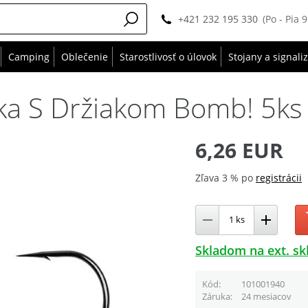
+421 232 195 330
(Po - Pia 
Camping
Oblečenie
Starostlivosť o úlovok
Stojany a signali
čka S Držiakom Bomb! 5ks 
6,26 EUR
Zľava 3 % po
registrácii
Skladom na ext. sk
Kód
101001940
Záruka
24 mesiacov