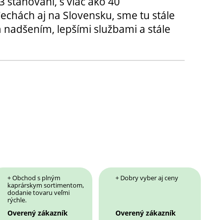
3 sťahovaní, s viac ako 40
chách aj na Slovensku, sme tu stále
 nadšením, lepšími službami a stále
+ Obchod s plným
+ Dobry vyber aj ceny
kaprárskym sortimentom,
dodanie tovaru veľmi
rýchle.
Overený zákazník
Overený zákazník