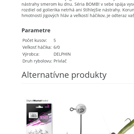
nástrahy smerom ku dnu. Séria BOMB! v sebe spája vysoko
rozdiel od golierika netrhá ani štíhlejšie nástrahy. Ko
hmotností jigových hláv a veľkostí háčikov, je odteraz v
Parametre
Počet kusov
5
Veľkosť háčika
6/0
Výrobca
DELPHIN
Druh rybolovu
Prívlač
Alternatívne produkty