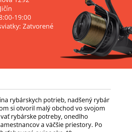
Jičín
8:00-19:00
sviatky: Zatvorené
ina rybárskych potrieb, nadšený rybár
m si otvoril malý obchod vo svojom
ávať rybárske potreby, onedlho
amestnancov a väčšie priestory. Po