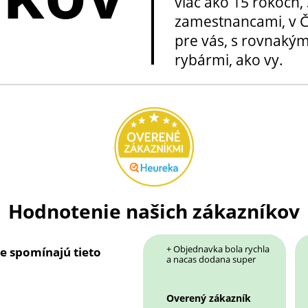
viac ako 15 rokoch, 
zamestnancami, v Če
pre vás, s rovnakým
rybármi, ako vy.
Hodnotenie našich zákazníkov
+ Objednavka bola rychla
ie spomínajú tieto
a nacas dodana super
Overený zákazník