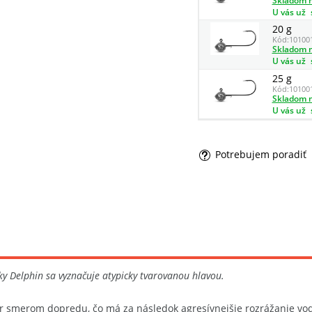
Skladom n
U vás už
20 g
Kód:
10100
Skladom n
U vás už
25 g
Kód:
10100
Skladom n
U vás už
Potrebujem poradiť
čky Delphin sa vyznačuje atypicky tvarovanou hlavou.
tvar smerom dopredu, čo má za následok agresívnejšie rozrážanie vo