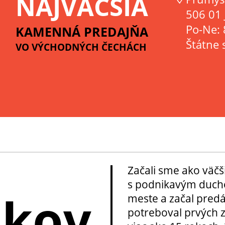
NAJVÄČŠIA
506 01 
Po-Ne: 
KAMENNÁ PREDAJŇA
Štátne 
VO VÝCHODNÝCH ČECHÁCH
Začali sme ako väčš
s podnikavým ducho
okov
meste a začal pred
potreboval prvých z