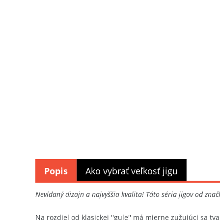
Popis
Ako vybrať veľkosť jigu
Nevídaný dizajn a najvyššia kvalita! Táto séria jigov od zna
Na rozdiel od klasickej ''gule'' má mierne zužujúci sa 