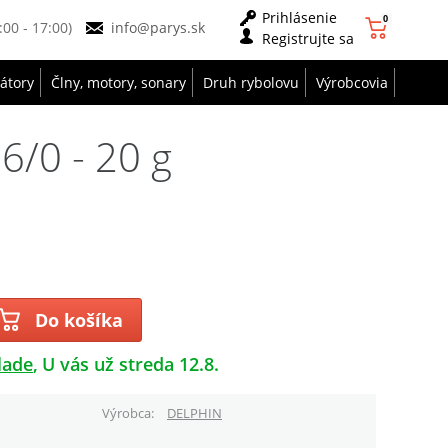
Prihlásenie
0
9:00 - 17:00)
info@parys.sk
Registrujte sa
zátory
Člny, motory, sonary
Druh rybolovu
Výrobcovia
6/0 - 20 g
Do košíka
lade
U vás už streda 12.8.
Výrobca
DELPHIN