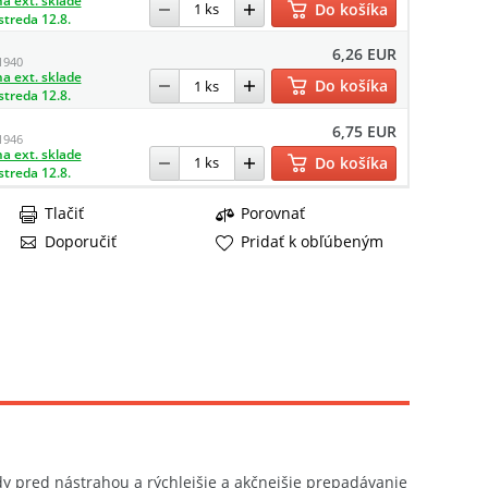
a ext. sklade
Do košíka
streda 12.8.
6,26 EUR
1940
a ext. sklade
Do košíka
streda 12.8.
6,75 EUR
1946
a ext. sklade
Do košíka
streda 12.8.
Tlačiť
Porovnať
Doporučiť
Pridať k obľúbeným
dy pred nástrahou a rýchlejšie a akčnejšie prepadávanie