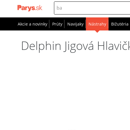
Akcie a novinky
Prúty
Navijaky
Nástrahy
Bižutéria
Delphin Jigová Hlavi