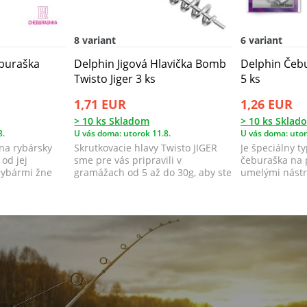
8 variant
6 variant
buraška
Delphin Jigová Hlavička Bomb
Delphin Čeb
Twisto Jiger 3 ks
5 ks
1,71 EUR
1,26 EUR
> 10 ks Skladom
> 10 ks Sklad
8.
U vás doma: utorok 11.8.
U vás doma: utor
na rybársky
Skrutkovacie hlavy Twisto JIGER
Je špeciálny t
 od jej
sme pre vás pripravili v
čeburaška na 
rybármi žne
gramážach od 5 až do 30g, aby ste
umelými nást
sa vedeli...