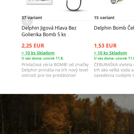
37 variant
15 variant
Delphin Jigová Hlava Bez
Delphin Bomb Če
Golierika Bomb 5 ks
2,25 EUR
1,53 EUR
> 10 ks Skladom
> 10 ks Skladom
U vás doma: utorok 11.8.
U vás doma: utorok 11.
Prívlačová séria BOMB! od značky
ČEBURAŠKA vletela 
Delphin prináša na trh nový level
trh ako veľká voda a
ostrosti pre lov predátorov!
zavedenia ruskými 
samé úspechy...