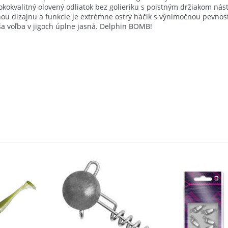
kvalitný olovený odliatok bez golieriku s poistným držiakom nástra
runou dizajnu a funkcie je extrémne ostrý háčik s výnimočnou pevnos
aša voľba v jigoch úplne jasná. Delphin BOMB!