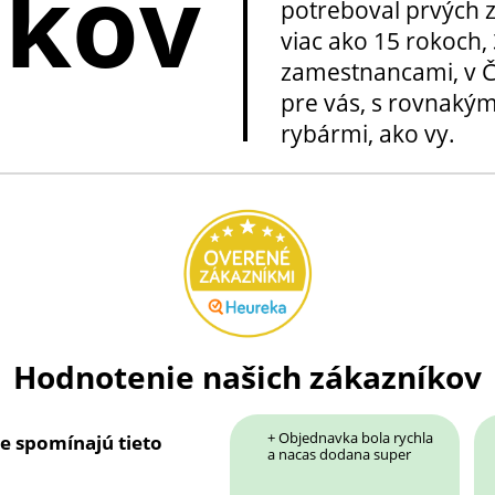
okov
potreboval prvých z
viac ako 15 rokoch, 
zamestnancami, v Če
pre vás, s rovnakým
rybármi, ako vy.
Hodnotenie našich zákazníkov
+ Objednavka bola rychla
ie spomínajú tieto
a nacas dodana super