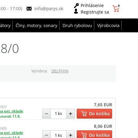
Prihlásenie
0
9:00 - 17:00)
info@parys.sk
Registrujte sa
zátory
Člny, motory, sonary
Druh rybolovu
Výrobcovia
 8/0
Výrobca
DELPHIN
7,65 EUR
1927
a ext. sklade
Do košíka
utorok 11.8.
8,06 EUR
1935
a ext. sklade
Do košíka
utorok 11.8.