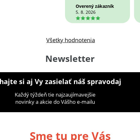
Overený zákazník
5. 8. 2026
5
Všetky hodnotenia
Newsletter
ajte si aj Vy zasielať náš spravodaj
Každý týždeň tie najzaujímavejšie
novinky a akcie do Vášho e-mailu
Sme tu pre Vás