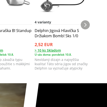
4 varianty
8 variant
uraška B! Standup
Delphin Jigová Hlavička S
Delphin 
Držiakom Bomb! 5ks 1/0
Držiako
2,52 EUR
3,33 E
om
> 10 ks Skladom
> 10 ks 
elok 10.8.
U vás doma: pondelok 10.8.
U vás doma
yp závažia typu
Nevídaný dizajn a najvyššia
Nevídaný
použitie s mäkkými
kvalita! Táto séria jigov od značky
kvalita! 
rahami.
Delphin sa vyznačuje atypicky
Delphin 
tvarov...
tvarov...