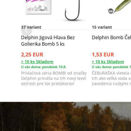
37 variant
15 variant
Delphin Jigová Hlava Bez
Delphin Bomb Če
Golierika Bomb 5 ks
2,25 EUR
1,53 EUR
> 10 ks Skladom
> 10 ks Skladom
U vás doma: pondelok 10.8.
U vás doma: pondelok 1
Prívlačová séria BOMB! od značky
ČEBURAŠKA vletela 
Delphin prináša na trh nový level
trh ako veľká voda a
ostrosti pre lov predátorov!
zavedenia ruskými 
samé úspechy...