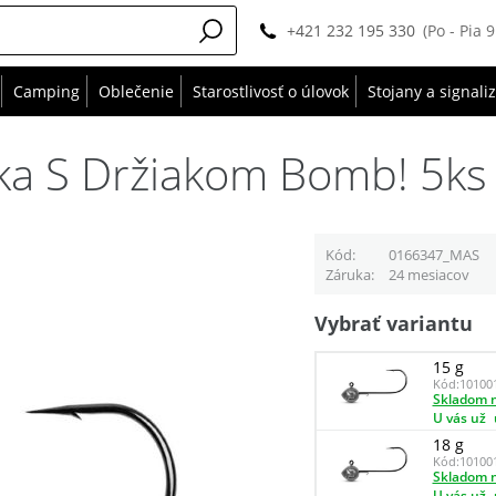
+421 232 195 330
(Po - Pia 
Camping
Oblečenie
Starostlivosť o úlovok
Stojany a signali
čka S Držiakom Bomb! 5ks
Kód
0166347_MAS
Záruka
24 mesiacov
Vybrať variantu
15 g
Kód:
10100
Skladom n
U vás už
18 g
Kód:
10100
Skladom n
U vás už