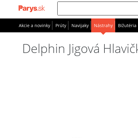
Akcie a novinky
Prúty
Navijaky
Nástrahy
Bižutéria
Delphin Jigová Hlavi