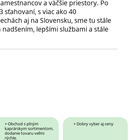
amestnancov a väčšie priestory. Po
3 sťahovaní, s viac ako 40
chách aj na Slovensku, sme tu stále
 nadšením, lepšími službami a stále
+ Obchod s plným
+ Dobry vyber aj ceny
kaprárskym sortimentom,
dodanie tovaru veľmi
rýchle.