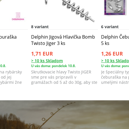
8 variant
6 variant
buraška
Delphin Jigová Hlavička Bomb
Delphin Čeb
Twisto Jiger 3 ks
5 ks
1,71 EUR
1,26 EUR
> 10 ks Skladom
> 10 ks Sklad
0.8.
U vás doma: pondelok 10.8.
U vás doma: pond
na rybársky
Skrutkovacie hlavy Twisto JIGER
Je špeciálny t
 od jej
sme pre vás pripravili v
čeburaška na 
rybármi žne
gramážach od 5 až do 30g, aby ste
umelými nást
sa vedeli...