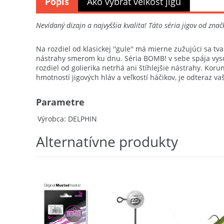
Popis
Ako vybrať veľkosť jigu
Nevídaný dizajn a najvyššia kvalita! Táto séria jigov od zna
Na rozdiel od klasickej ''gule'' má mierne zužujúci sa 
nástrahy smerom ku dnu. Séria BOMB! v sebe spája vysoko
rozdiel od golierika netrhá ani štíhlejšie nástrahy. Ko
hmotností jigových hláv a veľkostí háčikov, je odteraz v
Parametre
Výrobca
DELPHIN
Alternatívne produkty