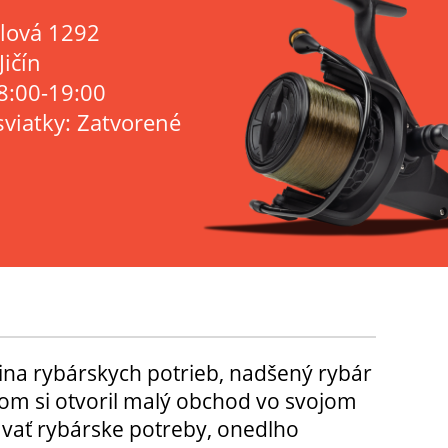
lová 1292
Jičín
8:00-19:00
sviatky: Zatvorené
ina rybárskych potrieb, nadšený rybár
m si otvoril malý obchod vo svojom
ávať rybárske potreby, onedlho