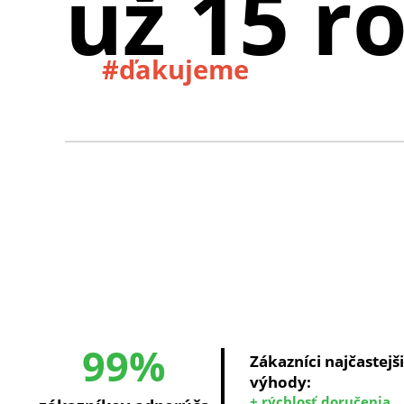
už 15 r
#ďakujeme
99%
Zákazníci najčastejš
výhody:
+ rýchlosť doručenia