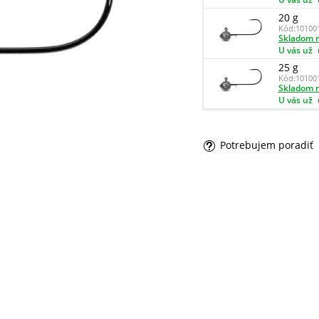
20 g
Kód:
10100
Skladom n
U vás už
25 g
Kód:
10100
Skladom n
U vás už
Potrebujem poradiť