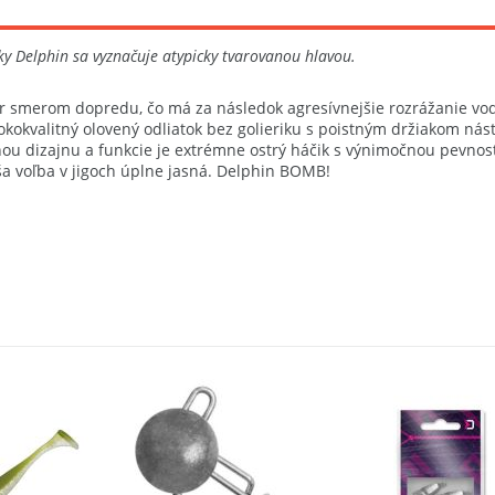
čky Delphin sa vyznačuje atypicky tvarovanou hlavou.
tvar smerom dopredu, čo má za následok agresívnejšie rozrážanie vo
kvalitný olovený odliatok bez golieriku s poistným držiakom nástra
runou dizajnu a funkcie je extrémne ostrý háčik s výnimočnou pevnos
aša voľba v jigoch úplne jasná. Delphin BOMB!