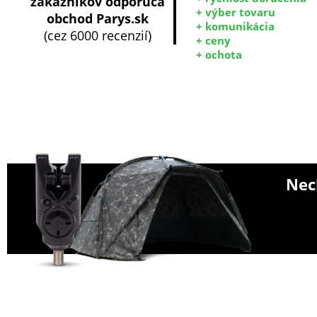
zákazníkov odporúča
+ výber tovaru
obchod Parys.sk
+ komunikácia
(cez 6000 recenzií)
+ ceny
+ ochota
Nech