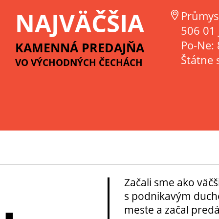
NAJVÄČŠIA
Průmys
506 01 
Po-Ne: 
KAMENNÁ PREDAJŇA
Štátne 
VO VÝCHODNÝCH ČECHÁCH
Začali sme ako väčš
s podnikavým ducho
meste a začal pred