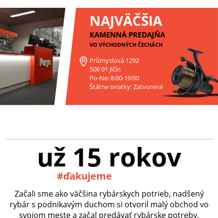
NAJVÄČŠIA
KAMENNÁ PREDAJŇA
VO VÝCHODNÝCH ČECHÁCH
Průmyslová 1292
506 01 Jičín
Po-Ne: 8:00-19:00
Štátne sviatky: Zatvorené
už 15 rokov
#ďakujeme
Začali sme ako väčšina rybárskych potrieb, nadšený
rybár s podnikavým duchom si otvoril malý obchod vo
svojom meste a začal predávať rybárske potreby,