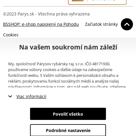
©2023 Parys.sk - Všechna práva vyhrazena
BSSHOP: e-shop napojený na Pohodu
Začiatok stránky
Cookies
Na vašem soukromí nám záleží
My, spoločnosť Párysov rybársky raj, s.r.o. IČO 48171930,
používame súbory cookies a ďalšie údaje na zabezpečenie
funkčnosti webu. S Vaším súhlasom k personalizácii obsahu a
reklám, poskytovaniu funkcií sociálnych médií a analýze našej
návštevnosti. Informácie o tom, ako náš web používate, zdieľame
so svojimi partnermi pre sociálne médiá, inzerciu a analýzy
Viac informácií
(napríklad Google).
Tu
si môžete prečítať, ako tieto informácie
Google používa. Partneri tieto údaje môžu kombinovať s ďalšími
Nevyhnutné cookies
informáciami, ktoré ste im poskytli alebo ktoré získali v dôsledku
Povoliť všetko
toho, že používate ich služby. Tieto údaje zahŕňajú cookies, dáta z
Marketingové cookies
ďalších úložísk, IP adresu a ďalšie informácie spojené s prezeraním
webu. Svoj súhlas so spracovaním cookies môžete odvolať
tu
.
Podrobné nastavenie
Analytické cookies