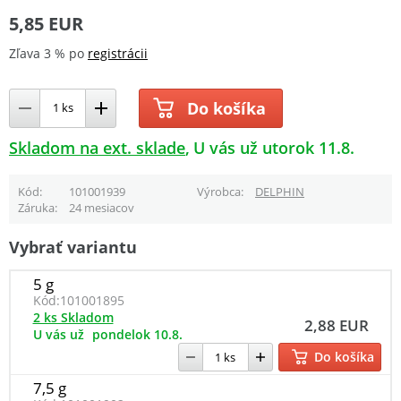
5,85 EUR
Zľava 3 % po
registrácii
Do košíka
Skladom na ext. sklade
U vás už utorok 11.8.
Kód
101001939
Výrobca
DELPHIN
Záruka
24 mesiacov
Vybrať variantu
5 g
Kód:
101001895
2 ks Skladom
2,88 EUR
U vás už
pondelok 10.8.
Do košíka
7,5 g