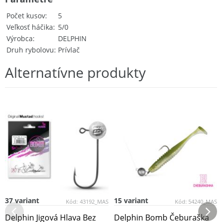
Počet kusov
5
Veľkosť háčika
5/0
Výrobca
DELPHIN
Druh rybolovu
Prívlač
Alternatívne produkty
37 variant
15 variant
Kód:
43192_MAS
Kód:
54240_MAS
Delphin Jigová Hlava Bez
Delphin Bomb Čeburaška