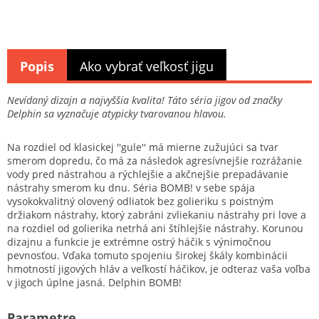
Popis
Ako vybrať veľkosť jigu
Nevídaný dizajn a najvyššia kvalita! Táto séria jigov od značky
Delphin sa vyznačuje atypicky tvarovanou hlavou.
Na rozdiel od klasickej ''gule'' má mierne zužujúci sa tvar
smerom dopredu, čo má za následok agresívnejšie rozrážanie
vody pred nástrahou a rýchlejšie a akčnejšie prepadávanie
nástrahy smerom ku dnu. Séria BOMB! v sebe spája
vysokokvalitný olovený odliatok bez golieriku s poistným
držiakom nástrahy, ktorý zabráni zvliekaniu nástrahy pri love a
na rozdiel od golierika netrhá ani štíhlejšie nástrahy. Korunou
dizajnu a funkcie je extrémne ostrý háčik s výnimočnou
pevnosťou. Vďaka tomuto spojeniu širokej škály kombinácii
hmotností jigových hláv a veľkostí háčikov, je odteraz vaša voľba
v jigoch úplne jasná. Delphin BOMB!
Parametre