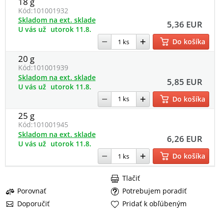
18 g
Kód:
101001932
Skladom na ext. sklade
5,36 EUR
U vás už
utorok 11.8.
Do košíka
20 g
Kód:
101001939
Skladom na ext. sklade
5,85 EUR
U vás už
utorok 11.8.
Do košíka
25 g
Kód:
101001945
Skladom na ext. sklade
6,26 EUR
U vás už
utorok 11.8.
Do košíka
Tlačiť
Porovnať
Potrebujem poradiť
Doporučiť
Pridať k obľúbeným