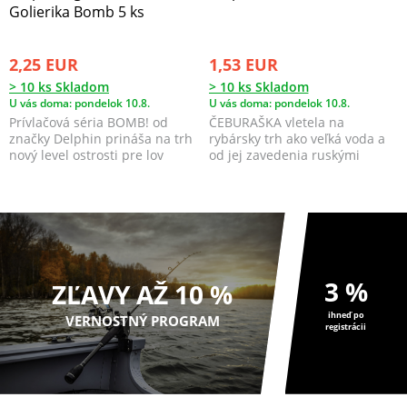
Golierika Bomb 5 ks
2,25 EUR
1,53 EUR
> 10 ks Skladom
> 10 ks Skladom
U vás doma: pondelok 10.8.
U vás doma: pondelok 10.8.
Prívlačová séria BOMB! od
ČEBURAŠKA vletela na
značky Delphin prináša na trh
rybársky trh ako veľká voda a
nový level ostrosti pre lov
od jej zavedenia ruskými
predátorov!
rybármi žne samé úspechy...
3 %
ZĽAVY AŽ 10 %
ihneď po
VERNOSTNÝ PROGRAM
registrácii