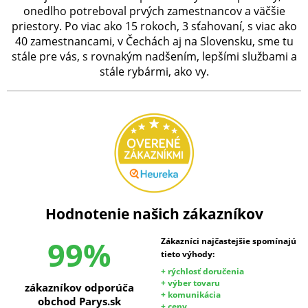
onedlho potreboval prvých zamestnancov a väčšie
priestory. Po viac ako 15 rokoch, 3 sťahovaní, s viac ako
40 zamestnancami, v Čechách aj na Slovensku, sme tu
stále pre vás, s rovnakým nadšením, lepšími službami a
stále rybármi, ako vy.
Hodnotenie našich zákazníkov
99%
Zákazníci najčastejšie spomínajú
tieto výhody:
+ rýchlosť doručenia
+ výber tovaru
zákazníkov odporúča
+ komunikácia
obchod Parys.sk
+ ceny