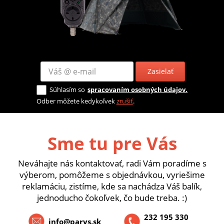
Zasielať
Súhlasím so
spracovaním osobných údajov.
Odber môžete kedykoľvek
zrušiť
.
Sme tu pre Vás
Neváhajte nás kontaktovať, radi Vám poradíme s
výberom, pomôžeme s objednávkou, vyriešime
reklamáciu, zistíme, kde sa nachádza Váš balík,
jednoducho čokoľvek, čo bude treba. :)
232 195 330
info@parys.sk