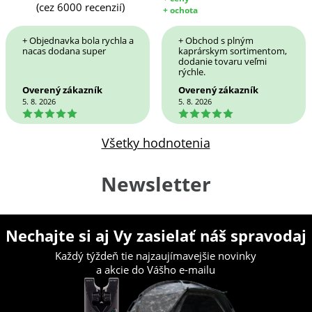
(cez 6000 recenzií)
+ ochota
+ Objednavka bola rychla a
+ Obchod s plným
nacas dodana super
kaprárskym sortimentom,
dodanie tovaru veľmi
rýchle.
Overený zákazník
Overený zákazník
5. 8. 2026
5. 8. 2026
5
5
Všetky hodnotenia
Newsletter
Nechajte si aj Vy zasielať náš spravodaj
Každý týždeň tie najzaujímavejšie novinky
a akcie do Vášho e-mailu