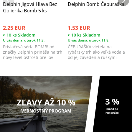
Delphin Jigová Hlava Bez
Delphin Bomb Čeburaška
Golierika Bomb 5 ks
2,25 EUR
1,53 EUR
> 10 ks Skladom
> 10 ks Skladom
U vás doma: utorok 11.8.
U vás doma: utorok 11.8.
Prívlačová séria BOMB! od
ČEBURAŠKA vletela na
značky Delphin prináša na trh
rybársky trh ako veľká voda a
nový level ostrosti pre lov
od jej zavedenia ruskými
predátorov!
rybármi žne samé úspechy...
3 %
ZĽAVY AŽ 10 %
ihneď po
VERNOSTNÝ PROGRAM
registrácii