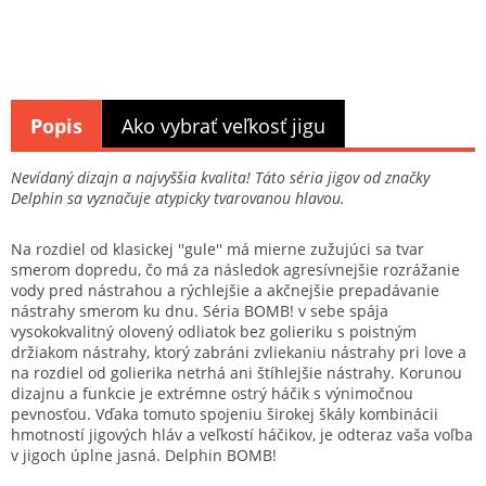
Popis
Ako vybrať veľkosť jigu
Nevídaný dizajn a najvyššia kvalita! Táto séria jigov od značky
Delphin sa vyznačuje atypicky tvarovanou hlavou.
Na rozdiel od klasickej ''gule'' má mierne zužujúci sa tvar
smerom dopredu, čo má za následok agresívnejšie rozrážanie
vody pred nástrahou a rýchlejšie a akčnejšie prepadávanie
nástrahy smerom ku dnu. Séria BOMB! v sebe spája
vysokokvalitný olovený odliatok bez golieriku s poistným
držiakom nástrahy, ktorý zabráni zvliekaniu nástrahy pri love a
na rozdiel od golierika netrhá ani štíhlejšie nástrahy. Korunou
dizajnu a funkcie je extrémne ostrý háčik s výnimočnou
pevnosťou. Vďaka tomuto spojeniu širokej škály kombinácii
hmotností jigových hláv a veľkostí háčikov, je odteraz vaša voľba
v jigoch úplne jasná. Delphin BOMB!