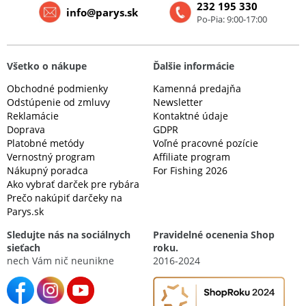
232 195 330
info@parys.sk
Po-Pia: 9:00-17:00
Všetko o nákupe
Ďalšie informácie
Obchodné podmienky
Kamenná predajňa
Odstúpenie od zmluvy
Newsletter
Reklamácie
Kontaktné údaje
Doprava
GDPR
Platobné metódy
Voľné pracovné pozície
Vernostný program
Affiliate program
Nákupný poradca
For Fishing 2026
Ako vybrať darček pre rybára
Prečo nakúpiť darčeky na
Parys.sk
Sledujte nás na sociálnych
Pravidelné ocenenia Shop
sieťach
roku.
nech Vám nič neunikne
2016-2024