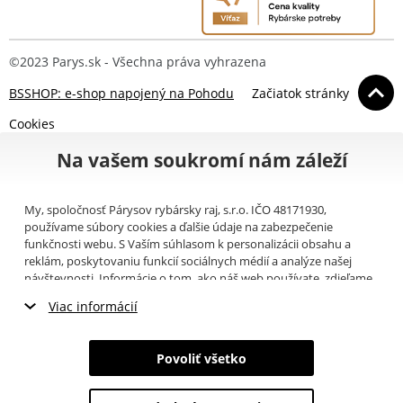
©2023 Parys.sk - Všechna práva vyhrazena
BSSHOP: e-shop napojený na Pohodu
Začiatok stránky
Cookies
Na vašem soukromí nám záleží
My, spoločnosť Párysov rybársky raj, s.r.o. IČO 48171930,
používame súbory cookies a ďalšie údaje na zabezpečenie
funkčnosti webu. S Vaším súhlasom k personalizácii obsahu a
reklám, poskytovaniu funkcií sociálnych médií a analýze našej
návštevnosti. Informácie o tom, ako náš web používate, zdieľame
so svojimi partnermi pre sociálne médiá, inzerciu a analýzy
Viac informácií
(napríklad Google).
Tu
si môžete prečítať, ako tieto informácie
Google používa. Partneri tieto údaje môžu kombinovať s ďalšími
Nevyhnutné cookies
informáciami, ktoré ste im poskytli alebo ktoré získali v dôsledku
Povoliť všetko
toho, že používate ich služby. Tieto údaje zahŕňajú cookies, dáta z
Marketingové cookies
ďalších úložísk, IP adresu a ďalšie informácie spojené s prezeraním
webu. Svoj súhlas so spracovaním cookies môžete odvolať
tu
.