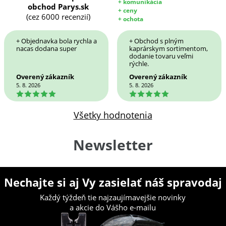
+ komunikácia
obchod Parys.sk
+ ceny
(cez 6000 recenzií)
+ ochota
+ Objednavka bola rychla a
+ Obchod s plným
nacas dodana super
kaprárskym sortimentom,
dodanie tovaru veľmi
rýchle.
Overený zákazník
Overený zákazník
5. 8. 2026
5. 8. 2026
5
5
Všetky hodnotenia
Newsletter
Nechajte si aj Vy zasielať náš spravodaj
Každý týždeň tie najzaujímavejšie novinky
a akcie do Vášho e-mailu