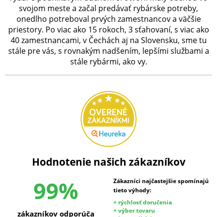
svojom meste a začal predávať rybárske potreby,
onedlho potreboval prvých zamestnancov a väčšie
priestory. Po viac ako 15 rokoch, 3 sťahovaní, s viac ako
40 zamestnancami, v Čechách aj na Slovensku, sme tu
stále pre vás, s rovnakým nadšením, lepšími službami a
stále rybármi, ako vy.
Hodnotenie našich zákazníkov
99%
Zákazníci najčastejšie spomínajú
tieto výhody:
+ rýchlosť doručenia
+ výber tovaru
zákazníkov odporúča