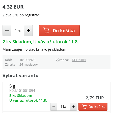
4,32 EUR
Zľava 3 % po
registrácii
Do košíka
2 ks Skladom
U vás už utorok 11.8.
Mám záujem o viac ks, ako je skladom
Kód
101001923
Výrobca
DELPHIN
Záruka
24 mesiacov
Vybrať variantu
5 g
Kód:
101001894
5 ks Skladom
2,79 EUR
U vás už
utorok 11.8.
Do košíka