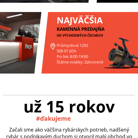
NAJVÄČŠIA
KAMENNÁ PREDAJŇA
VO VÝCHODNÝCH ČECHÁCH
Průmyslová 1292
506 01 Jičín
Po-Ne: 8:00-19:00
Štátne sviatky: Zatvorené
už 15 rokov
#ďakujeme
Začali sme ako väčšina rybárskych potrieb, nadšený
rybár s podnikavým duchom si otvoril malý obchod vo