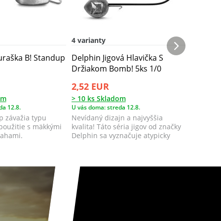
4 varianty
8 variant
uraška B! Standup
Delphin Jigová Hlavička S
Delphin 
Držiakom Bomb! 5ks 1/0
Držiako
2,52 EUR
3,33 E
om
> 10 ks Skladom
> 10 ks 
da 12.8.
U vás doma: streda 12.8.
U vás doma
yp závažia typu
Nevídaný dizajn a najvyššia
Nevídaný
použitie s mäkkými
kvalita! Táto séria jigov od značky
kvalita! 
rahami.
Delphin sa vyznačuje atypicky
Delphin 
tvarov...
tvarov...