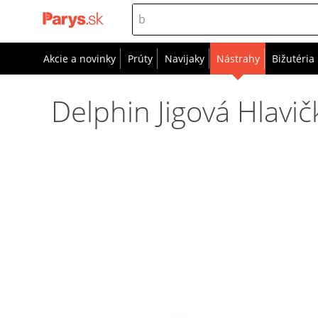
Akcie a novinky
Prúty
Navijaky
Nástrahy
Bižutéria
Delphin Jigová Hlavi