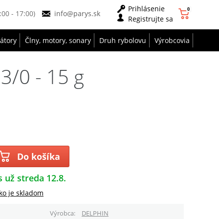
Prihlásenie
0
9:00 - 17:00)
info@parys.sk
Registrujte sa
zátory
Člny, motory, sonary
Druh rybolovu
Výrobcovia
3/0 - 15 g
Do košíka
s už streda 12.8.
ko je skladom
Výrobca
DELPHIN