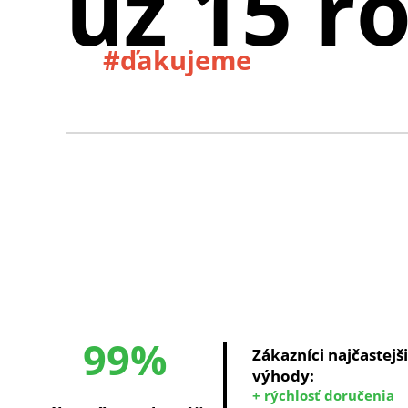
už 15 r
#ďakujeme
99%
Zákazníci najčastejš
výhody:
+ rýchlosť doručenia