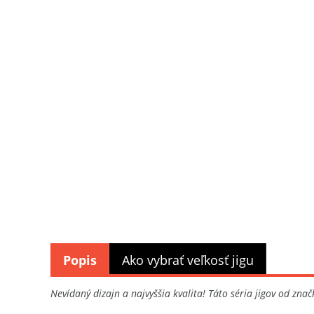
Popis
Ako vybrať veľkosť jigu
Nevídaný dizajn a najvyššia kvalita! Táto séria jigov od zna