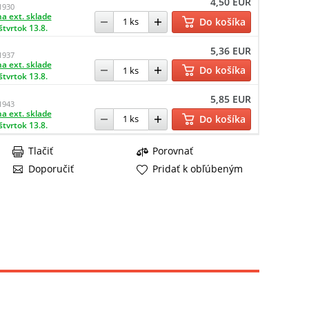
4,50 EUR
1930
a ext. sklade
Do košíka
štvrtok 13.8.
5,36 EUR
1937
a ext. sklade
Do košíka
štvrtok 13.8.
5,85 EUR
1943
a ext. sklade
Do košíka
štvrtok 13.8.
Tlačiť
Porovnať
Doporučiť
Pridať k obľúbeným