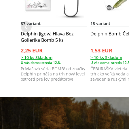
37 variant
15 variant
Delphin Jigová Hlava Bez
Delphin Bomb Če
Golierika Bomb 5 ks
2,25 EUR
1,53 EUR
> 10 ks Skladom
> 10 ks Skladom
U vás doma: streda 12.8.
U vás doma: streda 12.8
Prívlačová séria BOMB! od značky
ČEBURAŠKA vletela 
Delphin prináša na trh nový level
trh ako veľká voda a
ostrosti pre lov predátorov!
zavedenia ruskými 
samé úspechy...