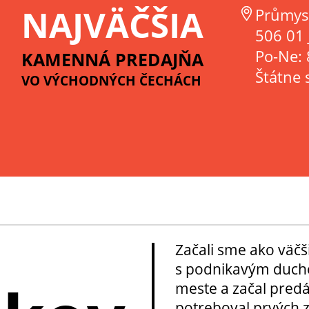
NAJVÄČŠIA
Průmys
506 01 
Po-Ne: 
KAMENNÁ PREDAJŇA
Štátne 
VO VÝCHODNÝCH ČECHÁCH
Začali sme ako väčš
s podnikavým ducho
meste a začal pred
potreboval prvých z