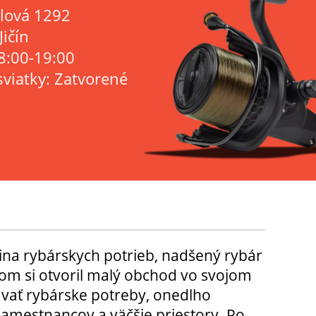
lová 1292
Jičín
8:00-19:00
sviatky: Zatvorené
ina rybárskych potrieb, nadšený rybár
m si otvoril malý obchod vo svojom
ávať rybárske potreby, onedlho
amestnancov a väčšie priestory. Po