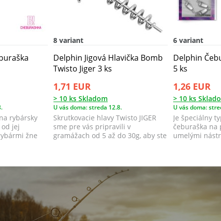
8 variant
6 variant
buraška
Delphin Jigová Hlavička Bomb
Delphin Čeb
Twisto Jiger 3 ks
5 ks
1,71 EUR
1,26 EUR
> 10 ks Skladom
> 10 ks Sklad
.
U vás doma: streda 12.8.
U vás doma: stre
na rybársky
Skrutkovacie hlavy Twisto JIGER
Je špeciálny t
 od jej
sme pre vás pripravili v
čeburaška na 
rybármi žne
gramážach od 5 až do 30g, aby ste
umelými nást
sa vedeli...