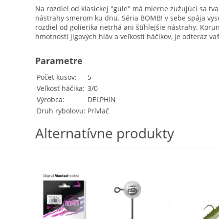
Na rozdiel od klasickej ''gule'' má mierne zužujúci sa 
nástrahy smerom ku dnu. Séria BOMB! v sebe spája vysoko
rozdiel od golierika netrhá ani štíhlejšie nástrahy. Ko
hmotností jigových hláv a veľkostí háčikov, je odteraz v
Parametre
Počet kusov
5
Veľkosť háčika
3/0
Výrobca
DELPHIN
Druh rybolovu
Prívlač
Alternatívne produkty