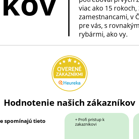
okov
viac ako 15 rokoch, 
zamestnancami, v Če
pre vás, s rovnakým
rybármi, ako vy.
Hodnotenie našich zákazníkov
+ Profi pristup k
ie spomínajú tieto
zakaznikovi