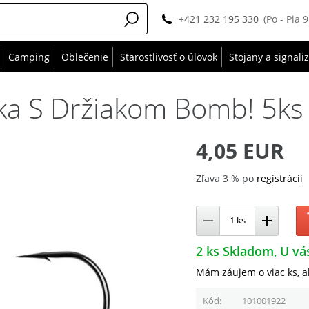
+421 232 195 330
(Po - Pia 
Camping
Oblečenie
Starostlivosť o úlovok
Stojany a signali
čka S Držiakom Bomb! 5ks 
4,05 EUR
Zľava 3 % po
registrácii
2 ks Skladom
U vá
Mám záujem o viac ks, a
Kód
101001922