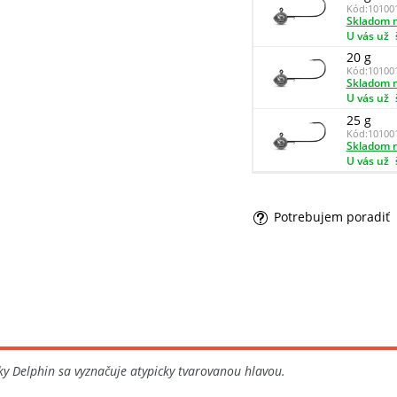
Kód:
10100
Skladom n
U vás už
20 g
Kód:
10100
Skladom n
U vás už
25 g
Kód:
10100
Skladom n
U vás už
Potrebujem poradiť
čky Delphin sa vyznačuje atypicky tvarovanou hlavou.