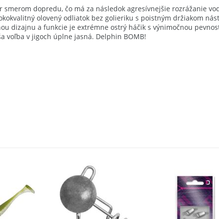
tvar smerom dopredu, čo má za následok agresívnejšie rozrážanie vo
kvalitný olovený odliatok bez golieriku s poistným držiakom nástra
runou dizajnu a funkcie je extrémne ostrý háčik s výnimočnou pevnos
aša voľba v jigoch úplne jasná. Delphin BOMB!