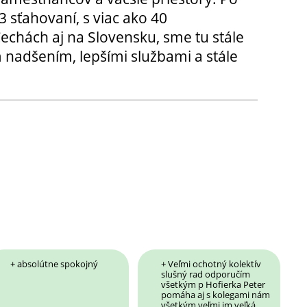
3 sťahovaní, s viac ako 40
chách aj na Slovensku, sme tu stále
 nadšením, lepšími službami a stále
+ absolútne spokojný
+ Veľmi ochotný kolektív
slušný rad odporučím
všetkým p Hofierka Peter
pomáha aj s kolegami nám
všetkým veľmi im veľká