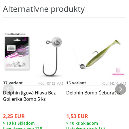
Alternatívne produkty
37 variant
15 variant
Kód:
43192_MAS
Kód:
54240_MAS
Delphin Jigová Hlava Bez
Delphin Bomb Čeburaška
Golierika Bomb 5 ks
2,25 EUR
1,53 EUR
> 10 ks Skladom
> 10 ks Skladom
U vás doma: streda 12.8.
U vás doma: streda 12.8.