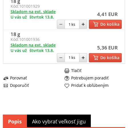
18 g
Kód:
101001929
Skladom na ext. sklade
4,41 EUR
U vás už
štvrtok 13.8.
Do košíka
18 g
Kód:
101001936
Skladom na ext. sklade
5,36 EUR
U vás už
štvrtok 13.8.
Do košíka
Tlačiť
Porovnať
Potrebujem poradiť
Doporučiť
Pridať k obľúbeným
Popis
Ako vybrať veľkosť jigu