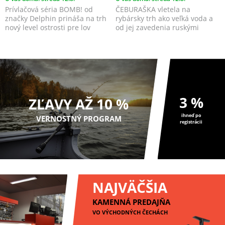
Prívlačová séria BOMB! od
ČEBURAŠKA vletela na
značky Delphin prináša na trh
rybársky trh ako veľká voda a
nový level ostrosti pre lov
od jej zavedenia ruskými
predátorov!
rybármi žne samé úspechy...
3 %
ZĽAVY AŽ 10 %
ihneď po
VERNOSTNÝ PROGRAM
registrácii
NAJVÄČŠIA
KAMENNÁ PREDAJŇA
VO VÝCHODNÝCH ČECHÁCH