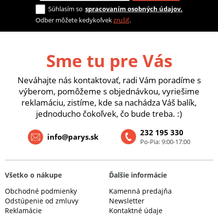
Súhlasím so
spracovaním osobných údajov.
Odber môžete kedykoľvek
zrušiť
.
Sme tu pre Vás
Neváhajte nás kontaktovať, radi Vám poradíme s
výberom, pomôžeme s objednávkou, vyriešime
reklamáciu, zistíme, kde sa nachádza Váš balík,
jednoducho čokoľvek, čo bude treba. :)
232 195 330
info@parys.sk
Po-Pia: 9:00-17:00
Všetko o nákupe
Ďalšie informácie
Obchodné podmienky
Kamenná predajňa
Odstúpenie od zmluvy
Newsletter
Reklamácie
Kontaktné údaje