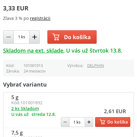
3,33 EUR
Zľava 3 % po
registrácii
Do košíka
Skladom na ext. sklade
U vás už štvrtok 13.8.
Kód
101001913
Výrobca
DELPHIN
Záruka
24 mesiacov
Vybrať variantu
5 g
Kód:
101001892
2 ks Skladom
2,61 EUR
U vás už
streda 12.8.
Do košíka
7,5 g