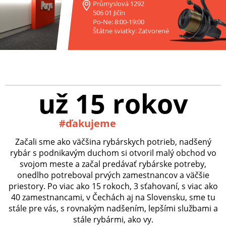
Průmyslová 1292
506 01 Jičín
Po-Ne: 8:00-19:00
Štátne sviatky: Zatvorené
už 15 rokov
#ďakujeme
Začali sme ako väčšina rybárskych potrieb, nadšený
rybár s podnikavým duchom si otvoril malý obchod vo
svojom meste a začal predávať rybárske potreby,
onedlho potreboval prvých zamestnancov a väčšie
priestory. Po viac ako 15 rokoch, 3 sťahovaní, s viac ako
40 zamestnancami, v Čechách aj na Slovensku, sme tu
stále pre vás, s rovnakým nadšením, lepšími službami a
stále rybármi, ako vy.