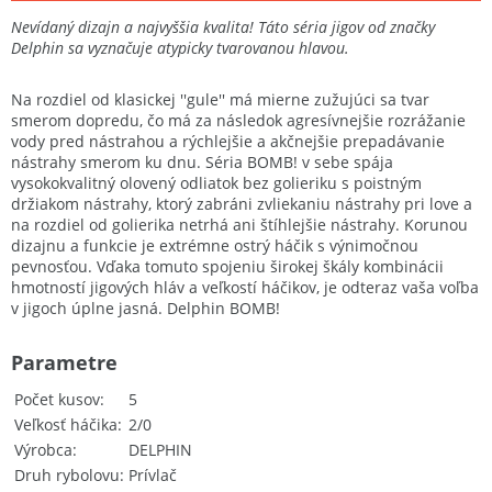
Nevídaný dizajn a najvyššia kvalita! Táto séria jigov od značky
Delphin sa vyznačuje atypicky tvarovanou hlavou.
Na rozdiel od klasickej ''gule'' má mierne zužujúci sa tvar
smerom dopredu, čo má za následok agresívnejšie rozrážanie
vody pred nástrahou a rýchlejšie a akčnejšie prepadávanie
nástrahy smerom ku dnu. Séria BOMB! v sebe spája
vysokokvalitný olovený odliatok bez golieriku s poistným
držiakom nástrahy, ktorý zabráni zvliekaniu nástrahy pri love a
na rozdiel od golierika netrhá ani štíhlejšie nástrahy. Korunou
dizajnu a funkcie je extrémne ostrý háčik s výnimočnou
pevnosťou. Vďaka tomuto spojeniu širokej škály kombinácii
hmotností jigových hláv a veľkostí háčikov, je odteraz vaša voľba
v jigoch úplne jasná. Delphin BOMB!
Parametre
Počet kusov
5
Veľkosť háčika
2/0
Výrobca
DELPHIN
Druh rybolovu
Prívlač