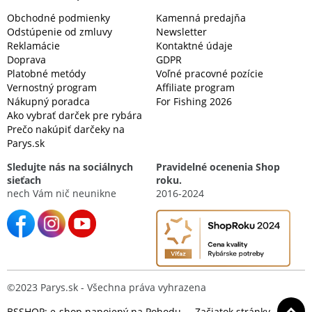
Obchodné podmienky
Kamenná predajňa
Odstúpenie od zmluvy
Newsletter
Reklamácie
Kontaktné údaje
Doprava
GDPR
Platobné metódy
Voľné pracovné pozície
Vernostný program
Affiliate program
Nákupný poradca
For Fishing 2026
Ako vybrať darček pre rybára
Prečo nakúpiť darčeky na
Parys.sk
Sledujte nás na sociálnych
Pravidelné ocenenia Shop
sieťach
roku.
nech Vám nič neunikne
2016-2024
©2023 Parys.sk - Všechna práva vyhrazena
BSSHOP: e-shop napojený na Pohodu
Začiatok stránky