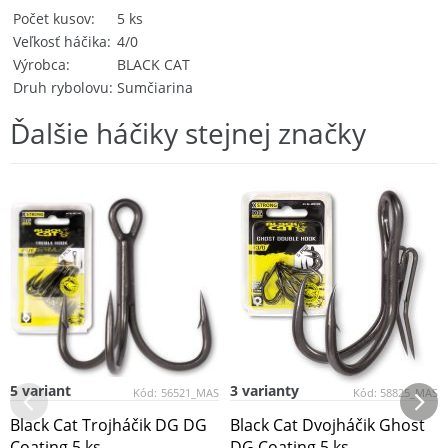
Počet kusov
5 ks
Veľkosť háčika
4/0
Výrobca
BLACK CAT
Druh rybolovu
Sumčiarina
Ďalšie háčiky stejnej značky
5 variant
3 varianty
Kód:
56521_MAS
Kód:
58825_MAS
Black Cat Trojháčik DG DG
Black Cat Dvojháčik Ghost
Coating 5 ks
DG Coating 5 ks