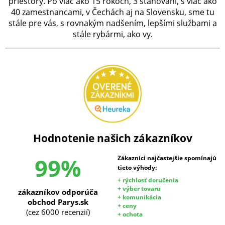
priestory. Po viac ako 15 rokoch, 3 sťahovaní, s viac ako
40 zamestnancami, v Čechách aj na Slovensku, sme tu
stále pre vás, s rovnakým nadšením, lepšími službami a
stále rybármi, ako vy.
Hodnotenie našich zákazníkov
99%
Zákazníci najčastejšie spomínajú
tieto výhody:
+ rýchlosť doručenia
+ výber tovaru
zákazníkov odporúča
+ komunikácia
obchod Parys.sk
+ ceny
(cez 6000 recenzií)
+ ochota