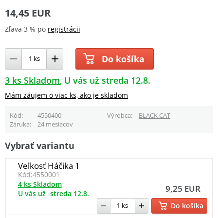
14,45 EUR
Zľava 3 % po
registrácii
Do košíka
3 ks Skladom
U vás už streda 12.8.
Mám záujem o viac ks, ako je skladom
Kód
4550400
Výrobca
BLACK CAT
Záruka
24 mesiacov
Vybrať variantu
Veľkosť Háčika 1
Kód:
4550001
4 ks Skladom
9,25 EUR
U vás už
streda 12.8.
Do košíka