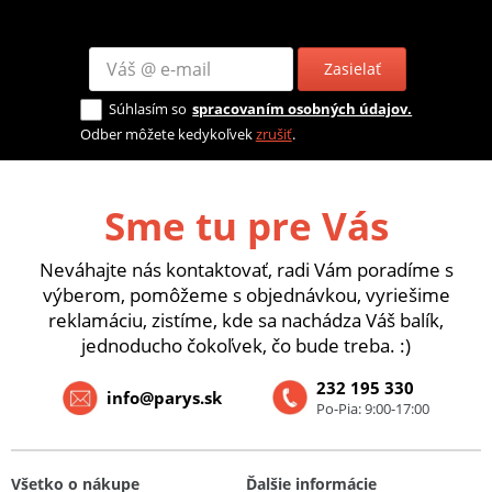
Zasielať
Súhlasím so
spracovaním osobných údajov.
Odber môžete kedykoľvek
zrušiť
.
Sme tu pre Vás
Neváhajte nás kontaktovať, radi Vám poradíme s
výberom, pomôžeme s objednávkou, vyriešime
reklamáciu, zistíme, kde sa nachádza Váš balík,
jednoducho čokoľvek, čo bude treba. :)
232 195 330
info@parys.sk
Po-Pia: 9:00-17:00
Všetko o nákupe
Ďalšie informácie