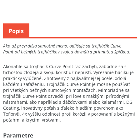
Popis
Ako už prezrádza samotné meno, odlišuje sa trojháčik Curve
Point od bežných trojháčikov svojou dovnútra prihnutou špičkou.
Akonáhle sa trojháčik Curve Point raz zachytí, zabodne sa s
tichosťou zlodeja a svoju korisť už nepustí. Vyrezanie háčiku je
prakticky vylúčené. Zhotovený z najkvalitnejšej ocele, odolá
každému zaťaženiu. Trojháčik Curve Point je možné používať
pri všetkých bežných sumcových montážach. Mimoriadne sa
trojháčik Curve Point osvedčil pri love s mäkkými prírodnými
nástrahami, ako napríklad s dážďovkami alebo kalamármi. DG
Coating, inovatívny poťah s ďaleko hladším povrchom ako
Teflon®. 4x vyššiu odolnosť proti korózii v porovnaní s bežnými
poťahmi a krycími vrstvami.
Parametre