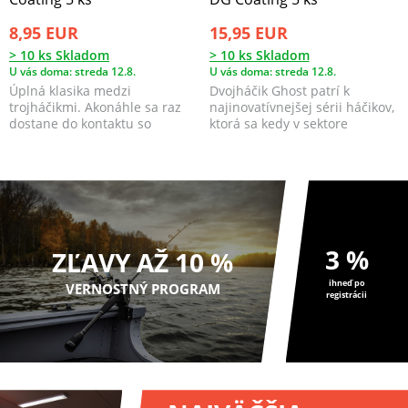
8,95 EUR
15,95 EUR
> 10 ks Skladom
> 10 ks Skladom
U vás doma: streda 12.8.
U vás doma: streda 12.8.
Úplná klasika medzi
Dvojháčik Ghost patrí k
trojháčikmi. Akonáhle sa raz
najinovatívnejšej sérii háčikov,
dostane do kontaktu so
ktorá sa kedy v sektore
sumčiu tlamou, okamžite sa
doplnkov pre lov su...
z...
3 %
ZĽAVY AŽ 10 %
ihneď po
VERNOSTNÝ PROGRAM
registrácii