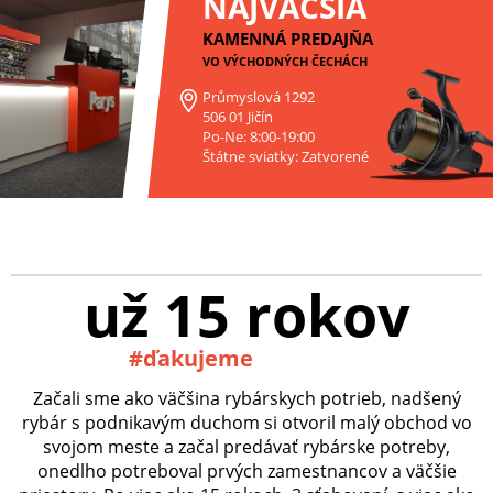
NAJVÄČŠIA
KAMENNÁ PREDAJŇA
VO VÝCHODNÝCH ČECHÁCH
Průmyslová 1292
506 01 Jičín
Po-Ne: 8:00-19:00
Štátne sviatky: Zatvorené
už 15 rokov
#ďakujeme
Začali sme ako väčšina rybárskych potrieb, nadšený
rybár s podnikavým duchom si otvoril malý obchod vo
svojom meste a začal predávať rybárske potreby,
onedlho potreboval prvých zamestnancov a väčšie