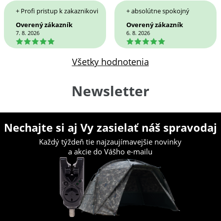
+ Profi pristup k zakaznikovi
+ absolútne spokojný
Overený zákazník
Overený zákazník
7. 8. 2026
6. 8. 2026
5
5
Všetky hodnotenia
Newsletter
Nechajte si aj Vy zasielať náš spravodaj
Každý týždeň tie najzaujímavejšie novinky
a akcie do Vášho e-mailu