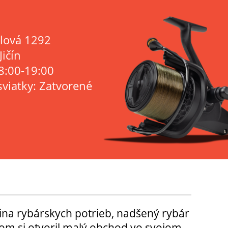
lová 1292
Jičín
8:00-19:00
sviatky: Zatvorené
ina rybárskych potrieb, nadšený rybár
m si otvoril malý obchod vo svojom