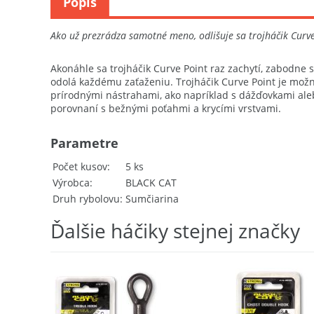
Popis
Ako už prezrádza samotné meno, odlišuje sa trojháčik Curve
Akonáhle sa trojháčik Curve Point raz zachytí, zabodne sa
odolá každému zaťaženiu. Trojháčik Curve Point je mož
prírodnými nástrahami, ako napríklad s dážďovkami aleb
porovnaní s bežnými poťahmi a krycími vrstvami.
Parametre
Počet kusov
5 ks
Výrobca
BLACK CAT
Druh rybolovu
Sumčiarina
Ďalšie háčiky stejnej značky