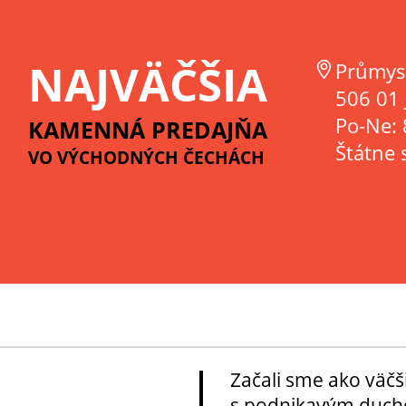
NAJVÄČŠIA
Průmys
506 01 
Po-Ne: 
KAMENNÁ PREDAJŇA
Štátne 
VO VÝCHODNÝCH ČECHÁCH
Začali sme ako väčš
s podnikavým ducho