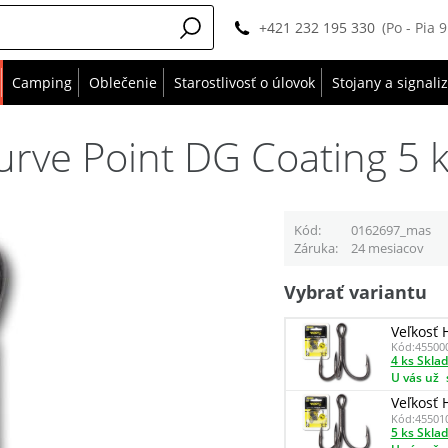
+421 232 195 330
(Po - Pia 
Camping
Oblečenie
Starostlivosť o úlovok
Stojany a signali
Curve Point DG Coating 5 
Kód
0162697_mas
Záruka
24 mesiacov
Vybrať variantu
Veľkosť 
Kód:
45500
4 ks Skla
U vás už
Veľkosť 
Kód:
45501
5 ks Skla