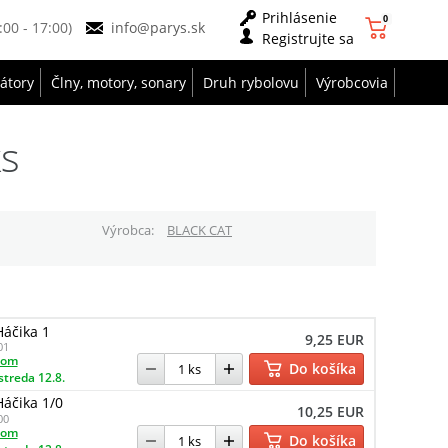
Prihlásenie
0
9:00 - 17:00)
info@parys.sk
Registrujte sa
zátory
Člny, motory, sonary
Druh rybolovu
Výrobcovia
ks
Výrobca
BLACK CAT
Háčika 1
9,25 EUR
01
dom
Do košíka
streda 12.8.
Háčika 1/0
10,25 EUR
00
dom
Do košíka