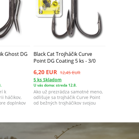
čik Ghost DG
Black Cat Trojháčik Curve
Point DG Coating 5 ks - 3/0
6,20 EUR
12,45 EUR
5 ks Skladom
.
U vás doma: streda 12.8.
rí k
Ako už prezrádza samotné meno,
ii háčikov,
odlišuje sa trojháčik Curve Point
tore doplnkov
od bežných trojháčikov svojou
dovnú...