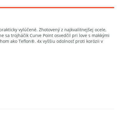
prakticky vylúčené. Zhotovený z najkvalitnejšej ocele,
sa trojháčik Curve Point osvedčil pri love s mäkkými
om ako Teflon®. 4x vyššiu odolnosť proti korózii v