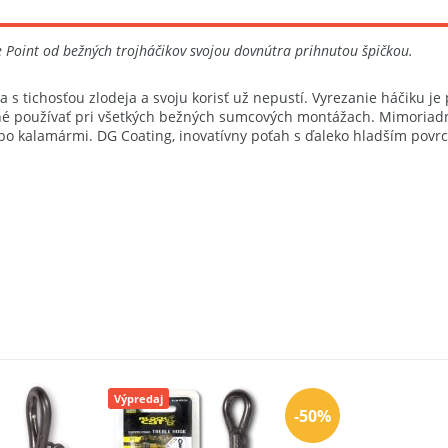
 Point od bežných trojháčikov svojou dovnútra prihnutou špičkou.
 s tichosťou zlodeja a svoju korisť už nepustí. Vyrezanie háčiku je 
né používať pri všetkých bežných sumcových montážach. Mimoriadne 
o kalamármi. DG Coating, inovatívny poťah s ďaleko hladším povrch
Výpredaj
-50%