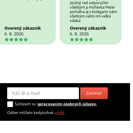
slušný rad odporučím
všetkým p Hofierka Peter
pomáha aj s kolegami nám
všetkým veľmi im veľká
vďaka
Overený zákazník
Overený zákazník
6. 8. 2026
6. 8. 2026
5
5
Zasielať
Súhlasím so
spracovaním osobných údajov.
Odber môžete kedykoľvek
zrušiť
.