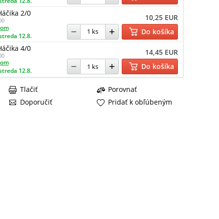
streda 12.8.
Háčika 2/0
10,25 EUR
00
dom
Do košíka
streda 12.8.
Háčika 4/0
14,45 EUR
00
dom
Do košíka
streda 12.8.
Tlačiť
Porovnať
Doporučiť
Pridať k obľúbeným