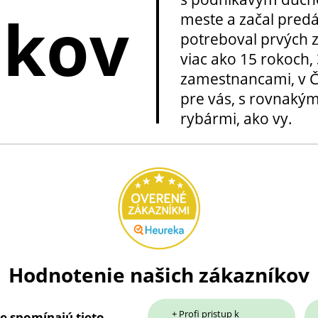
okov
meste a začal pred
potreboval prvých z
viac ako 15 rokoch, 
zamestnancami, v Če
pre vás, s rovnakým
rybármi, ako vy.
Hodnotenie našich zákazníkov
+ Profi pristup k
ie spomínajú tieto