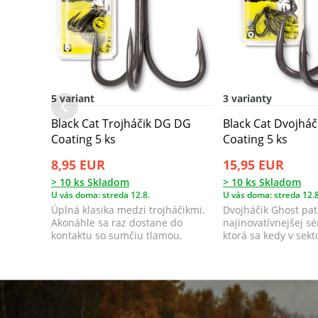
5 variant
3 varianty
Black Cat Trojháčik DG DG
Black Cat Dvojhá
Coating 5 ks
Coating 5 ks
8,95 EUR
15,95 EUR
> 10 ks Skladom
> 10 ks Skladom
U vás doma: streda 12.8.
U vás doma: streda 12.8
Úplná klasika medzi trojháčikmi.
Dvojháčik Ghost pat
Akonáhle sa raz dostane do
najinovatívnejšej sér
kontaktu so sumčiu tlamou,
ktorá sa kedy v sek
okamžite sa z...
pre lov su...