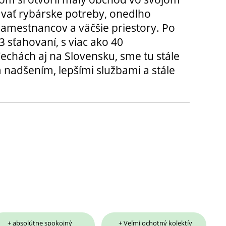
ávať rybárske potreby, onedlho
amestnancov a väčšie priestory. Po
3 sťahovaní, s viac ako 40
chách aj na Slovensku, sme tu stále
 nadšením, lepšími službami a stále
+ absolútne spokojný
+ Veľmi ochotný kolektív