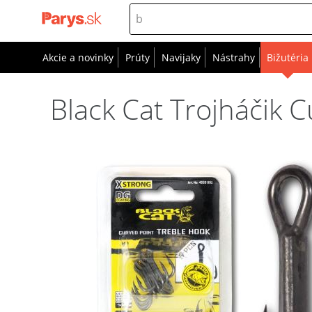
Akcie a novinky
Prúty
Navijaky
Nástrahy
Bižutéria
Black Cat Trojháčik 