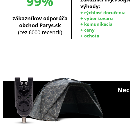
99%
výhody:
+ rýchlosť doručenia
zákazníkov odporúča
+ výber tovaru
+ komunikácia
obchod Parys.sk
+ ceny
(cez 6000 recenzií)
+ ochota
Nech