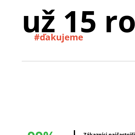
už 15 r
#ďakujeme
Zákazníci najčastejš