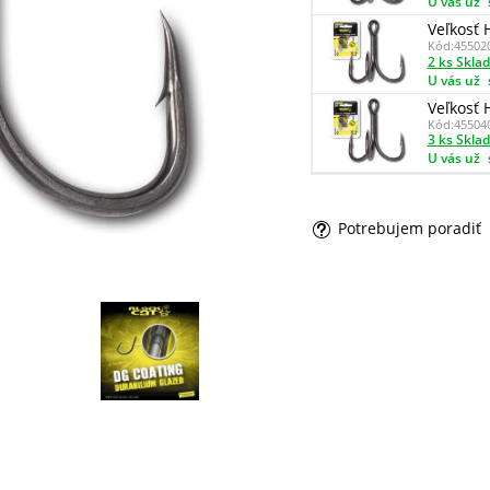
U vás už
Veľkosť 
Kód:
45502
2 ks Skla
U vás už
Veľkosť 
Kód:
45504
3 ks Skla
U vás už
Potrebujem poradiť