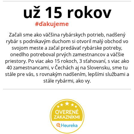
už 15 rokov
#ďakujeme
Začali sme ako väčšina rybárskych potrieb, nadšený
rybár s podnikavým duchom si otvoril malý obchod vo
svojom meste a začal predávať rybárske potreby,
onedlho potreboval prvých zamestnancov a väčšie
priestory. Po viac ako 15 rokoch, 3 sťahovaní, s viac ako
40 zamestnancami, v Čechách aj na Slovensku, sme tu
stále pre vás, s rovnakým nadšením, lepšími službami a
stále rybármi, ako vy.