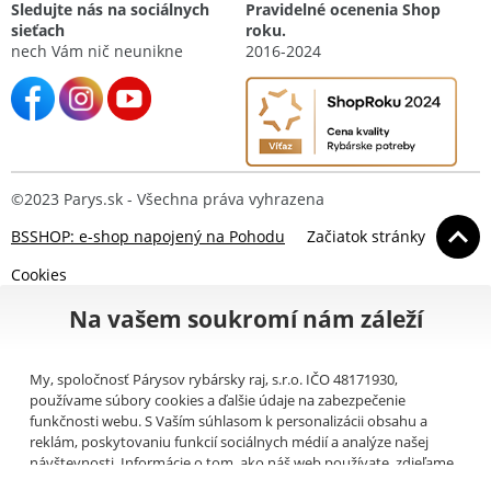
Sledujte nás na sociálnych
Pravidelné ocenenia Shop
sieťach
roku.
nech Vám nič neunikne
2016-2024
©2023 Parys.sk - Všechna práva vyhrazena
BSSHOP: e-shop napojený na Pohodu
Začiatok stránky
Cookies
Na vašem soukromí nám záleží
My, spoločnosť Párysov rybársky raj, s.r.o. IČO 48171930,
používame súbory cookies a ďalšie údaje na zabezpečenie
funkčnosti webu. S Vaším súhlasom k personalizácii obsahu a
reklám, poskytovaniu funkcií sociálnych médií a analýze našej
návštevnosti. Informácie o tom, ako náš web používate, zdieľame
so svojimi partnermi pre sociálne médiá, inzerciu a analýzy