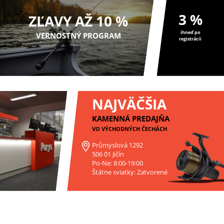
3 %
ZĽAVY AŽ 10 %
ihneď po
VERNOSTNÝ PROGRAM
registrácii
NAJVÄČŠIA
KAMENNÁ PREDAJŇA
VO VÝCHODNÝCH ČECHÁCH
Průmyslová 1292
506 01 Jičín
Po-Ne: 8:00-19:00
Štátne sviatky: Zatvorené