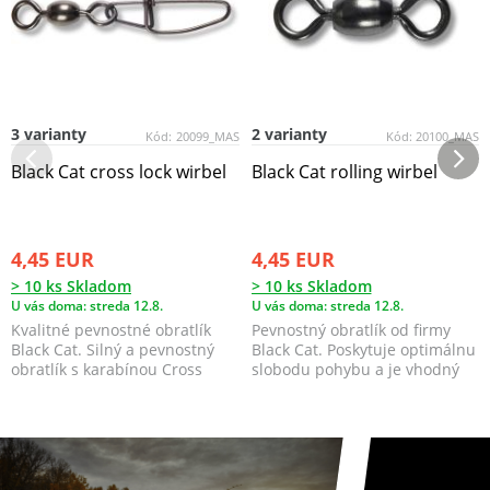
3 varianty
2 varianty
Kód:
20099_MAS
Kód:
20100_MAS
Black Cat cross lock wirbel
Black Cat rolling wirbel
4,45 EUR
4,45 EUR
> 10 ks Skladom
> 10 ks Skladom
U vás doma: streda 12.8.
U vás doma: streda 12.8.
Kvalitné pevnostné obratlík
Pevnostný obratlík od firmy
Black Cat. Silný a pevnostný
Black Cat. Poskytuje optimálnu
obratlík s karabínou Cross
slobodu pohybu a je vhodný
Lock. Určený ...
pre všetky ...