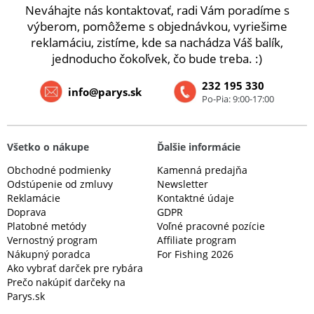
Neváhajte nás kontaktovať, radi Vám poradíme s
výberom, pomôžeme s objednávkou, vyriešime
reklamáciu, zistíme, kde sa nachádza Váš balík,
jednoducho čokoľvek, čo bude treba. :)
232 195 330
info@parys.sk
Po-Pia: 9:00-17:00
Všetko o nákupe
Ďalšie informácie
Obchodné podmienky
Kamenná predajňa
Odstúpenie od zmluvy
Newsletter
Reklamácie
Kontaktné údaje
Doprava
GDPR
Platobné metódy
Voľné pracovné pozície
Vernostný program
Affiliate program
Nákupný poradca
For Fishing 2026
Ako vybrať darček pre rybára
Prečo nakúpiť darčeky na
Parys.sk