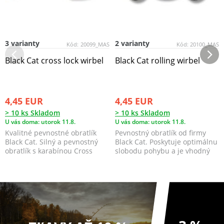
3 varianty
2 varianty
Kód:
20099_MAS
Kód:
20100_MAS
Black Cat cross lock wirbel
Black Cat rolling wirbel
4,45 EUR
4,45 EUR
> 10 ks Skladom
> 10 ks Skladom
U vás doma: utorok 11.8.
U vás doma: utorok 11.8.
Kvalitné pevnostné obratlík
Pevnostný obratlík od firmy
Black Cat. Silný a pevnostný
Black Cat. Poskytuje optimálnu
obratlík s karabínou Cross
slobodu pohybu a je vhodný
Lock. Určený ...
pre všetky ...