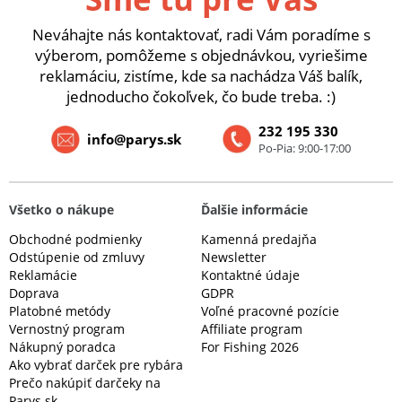
Neváhajte nás kontaktovať, radi Vám poradíme s
výberom, pomôžeme s objednávkou, vyriešime
reklamáciu, zistíme, kde sa nachádza Váš balík,
jednoducho čokoľvek, čo bude treba. :)
232 195 330
info@parys.sk
Po-Pia: 9:00-17:00
Všetko o nákupe
Ďalšie informácie
Obchodné podmienky
Kamenná predajňa
Odstúpenie od zmluvy
Newsletter
Reklamácie
Kontaktné údaje
Doprava
GDPR
Platobné metódy
Voľné pracovné pozície
Vernostný program
Affiliate program
Nákupný poradca
For Fishing 2026
Ako vybrať darček pre rybára
Prečo nakúpiť darčeky na
Parys.sk