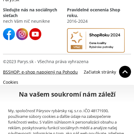
Sledujte nás na sociálnych
Pravidelné ocenenia Shop
sieťach
roku.
nech Vám nič neunikne
2016-2024
©2023 Parys.sk - Všechna práva vyhrazena
BSSHOP: e-shop napojený na Pohodu
Začiatok stránky
Cookies
Na vašem soukromí nám záleží
My, spoločnosť Párysov rybársky raj, s.r.o. IČO 48171930,
používame súbory cookies a ďalšie údaje na zabezpečenie
funkčnosti webu. S Vaším súhlasom k personalizácii obsahu a
reklám, poskytovaniu funkcií sociálnych médií a analýze našej
návštevnosti. Informácie o tom, ako náš web používate, zdieľame