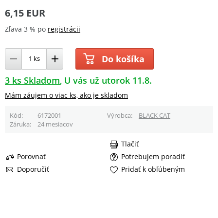
6,15 EUR
Zľava 3 % po
registrácii
Do košíka
3 ks Skladom
U vás už utorok 11.8.
Mám záujem o viac ks, ako je skladom
Kód
6172001
Výrobca
BLACK CAT
Záruka
24 mesiacov
Tlačiť
Porovnať
Potrebujem poradiť
Doporučiť
Pridať k obľúbeným