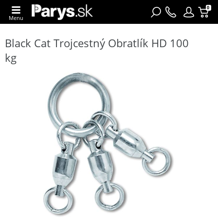
0
Menu
Black Cat Trojcestný Obratlík HD 100
kg