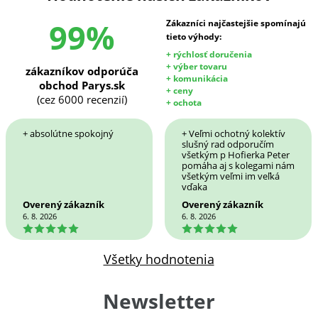
99%
Zákazníci najčastejšie spomínajú
tieto výhody:
+ rýchlosť doručenia
+ výber tovaru
zákazníkov odporúča
+ komunikácia
obchod Parys.sk
+ ceny
(cez 6000 recenzií)
+ ochota
+ absolútne spokojný
+ Veľmi ochotný kolektív
slušný rad odporučím
všetkým p Hofierka Peter
pomáha aj s kolegami nám
všetkým veľmi im veľká
vďaka
Overený zákazník
Overený zákazník
6. 8. 2026
6. 8. 2026
5
5
Všetky hodnotenia
Newsletter