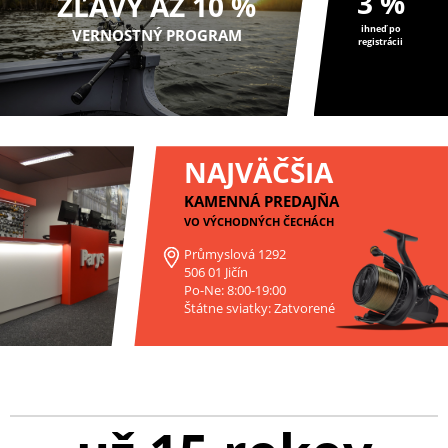
3 %
ZĽAVY AŽ 10 %
ihneď po
VERNOSTNÝ PROGRAM
registrácii
NAJVÄČŠIA
KAMENNÁ PREDAJŇA
VO VÝCHODNÝCH ČECHÁCH
Průmyslová 1292
506 01 Jičín
Po-Ne: 8:00-19:00
Štátne sviatky: Zatvorené