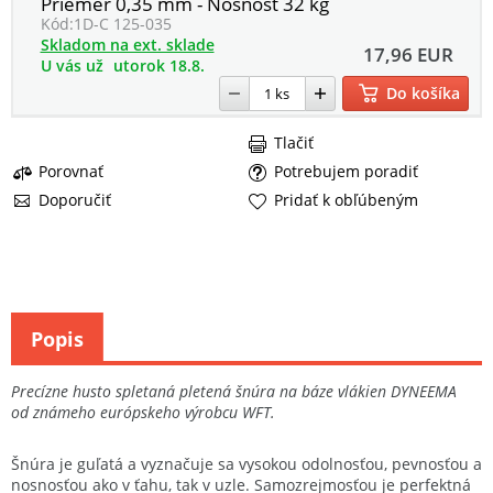
Priemer 0,35 mm - Nosnosť 32 kg
Kód:
1D-C 125-035
Skladom na ext. sklade
17,96 EUR
U vás už
utorok 18.8.
Do košíka
Tlačiť
Porovnať
Potrebujem poradiť
Doporučiť
Pridať k obľúbeným
Popis
Precízne husto spletaná pletená šnúra na báze vlákien DYNEEMA
od známeho európskeho výrobcu WFT.
Šnúra je guľatá a vyznačuje sa vysokou odolnosťou, pevnosťou a
nosnosťou ako v ťahu, tak v uzle. Samozrejmosťou je perfektná