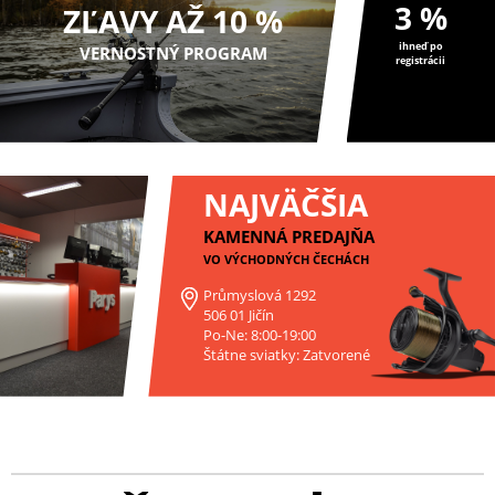
3 %
ZĽAVY AŽ 10 %
ihneď po
VERNOSTNÝ PROGRAM
registrácii
NAJVÄČŠIA
KAMENNÁ PREDAJŇA
VO VÝCHODNÝCH ČECHÁCH
Průmyslová 1292
506 01 Jičín
Po-Ne: 8:00-19:00
Štátne sviatky: Zatvorené