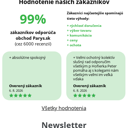
Hodnotenie našich zákazníkov
99%
Zákazníci najčastejšie spomínajú
tieto výhody:
+ rýchlosť doručenia
+ výber tovaru
zákazníkov odporúča
+ komunikácia
obchod Parys.sk
+ ceny
(cez 6000 recenzií)
+ ochota
+ absolútne spokojný
+ Veľmi ochotný kolektív
slušný rad odporučím
všetkým p Hofierka Peter
pomáha aj s kolegami nám
všetkým veľmi im veľká
vďaka
Overený zákazník
Overený zákazník
6. 8. 2026
6. 8. 2026
5
5
Všetky hodnotenia
Newsletter