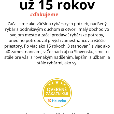
už 15 rokov
#ďakujeme
Začali sme ako väčšina rybárskych potrieb, nadšený
rybár s podnikavým duchom si otvoril malý obchod vo
svojom meste a začal predávať rybárske potreby,
onedlho potreboval prvých zamestnancov a väčšie
priestory. Po viac ako 15 rokoch, 3 sťahovaní, s viac ako
40 zamestnancami, v Čechách aj na Slovensku, sme tu
stále pre vás, s rovnakým nadšením, lepšími službami a
stále rybármi, ako vy.