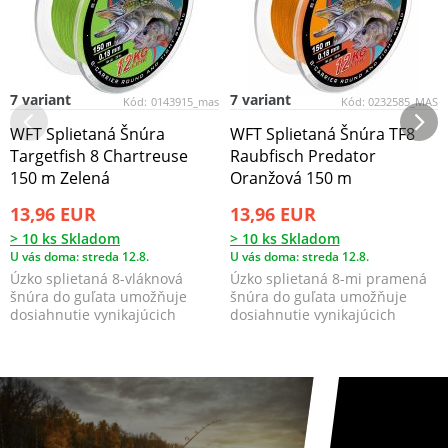
7 variant
7 variant
Kód:
0143915_mas
Kód:
0232585_MAS
WFT Splietaná Šnúra
WFT Splietaná Šnúra TF8
Targetfish 8 Chartreuse
Raubfisch Predator
150 m Zelená
Oranžová 150 m
13,96 EUR
13,96 EUR
> 10 ks Skladom
> 10 ks Skladom
U vás doma: streda 12.8.
U vás doma: streda 12.8.
Úzko splietaná 8-vláknová
Úzko splietaná 8-mi pramená
šnúra do guľata umožňuje
šnúra do guľata umožňuje
dosiahnutie vynikajúcich
dosiahnutie vynikajúcich
parametrov pri nahadzova...
parametrov pri nahadzo...