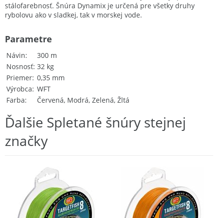
stálofarebnosť. Šnúra Dynamix je určená pre všetky druhy
rybolovu ako v sladkej, tak v morskej vode.
Parametre
Návin
300 m
Nosnosť
32 kg
Priemer
0,35 mm
Výrobca
WFT
Farba
Červená, Modrá, Zelená, Žltá
Ďalšie Spletané šnúry stejnej
značky