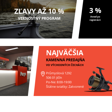
3 %
ZĽAVY AŽ 10 %
ihneď po
VERNOSTNÝ PROGRAM
registrácii
NAJVÄČŠIA
KAMENNÁ PREDAJŇA
VO VÝCHODNÝCH ČECHÁCH
Průmyslová 1292
506 01 Jičín
Po-Ne: 8:00-19:00
Štátne sviatky: Zatvorené