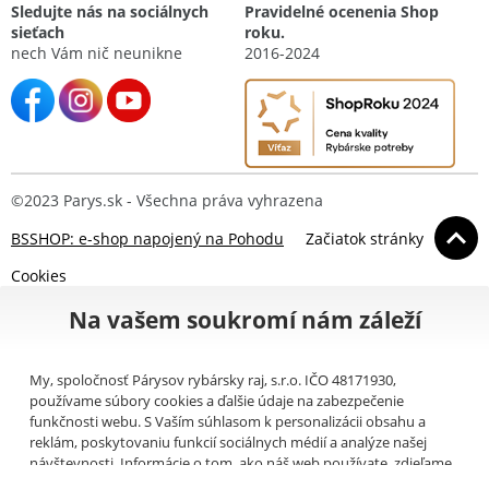
Sledujte nás na sociálnych
Pravidelné ocenenia Shop
sieťach
roku.
nech Vám nič neunikne
2016-2024
©2023 Parys.sk - Všechna práva vyhrazena
BSSHOP: e-shop napojený na Pohodu
Začiatok stránky
Cookies
Na vašem soukromí nám záleží
My, spoločnosť Párysov rybársky raj, s.r.o. IČO 48171930,
používame súbory cookies a ďalšie údaje na zabezpečenie
funkčnosti webu. S Vaším súhlasom k personalizácii obsahu a
reklám, poskytovaniu funkcií sociálnych médií a analýze našej
návštevnosti. Informácie o tom, ako náš web používate, zdieľame
so svojimi partnermi pre sociálne médiá, inzerciu a analýzy