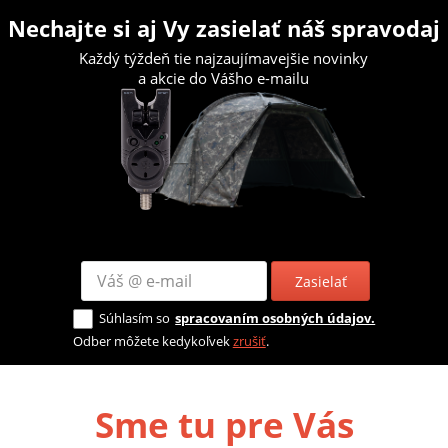
Nechajte si aj Vy zasielať náš spravodaj
Každý týždeň tie najzaujímavejšie novinky
a akcie do Vášho e-mailu
Zasielať
Súhlasím so
spracovaním osobných údajov.
Odber môžete kedykoľvek
zrušiť
.
Sme tu pre Vás