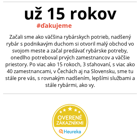
už 15 rokov
#ďakujeme
Začali sme ako väčšina rybárskych potrieb, nadšený
rybár s podnikavým duchom si otvoril malý obchod vo
svojom meste a začal predávať rybárske potreby,
onedlho potreboval prvých zamestnancov a väčšie
priestory. Po viac ako 15 rokoch, 3 sťahovaní, s viac ako
40 zamestnancami, v Čechách aj na Slovensku, sme tu
stále pre vás, s rovnakým nadšením, lepšími službami a
stále rybármi, ako vy.