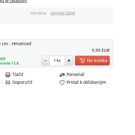
ko je skladom
Výrobca
SAVAGE GEAR
3 cm - Hmotnosť
9,99 EUR
dom
Do košíka
streda 12.8.
Tlačiť
Porovnať
Doporučiť
Pridať k obľúbeným