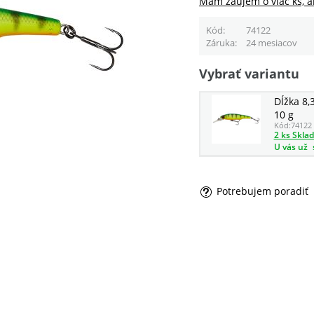
Mám záujem o viac ks, a
Kód
74122
Záruka
24 mesiacov
Vybrať variantu
Dĺžka 8,
10 g
Kód:
74122
2 ks Skla
U vás už
Potrebujem poradiť