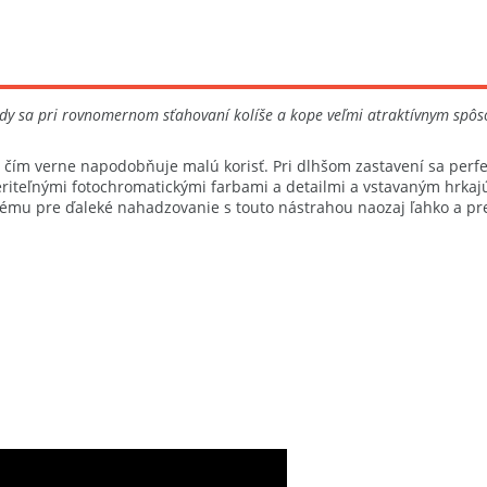
dy sa pri rovnomernom sťahovaní kolíše a kope veľmi atraktívnym spôs
u, čím verne napodobňuje malú korisť. Pri dlhšom zastavení sa pe
veriteľnými fotochromatickými farbami a detailmi a vstavaným hrkaj
tému pre ďaleké nahadzovanie s touto nástrahou naozaj ľahko a pr