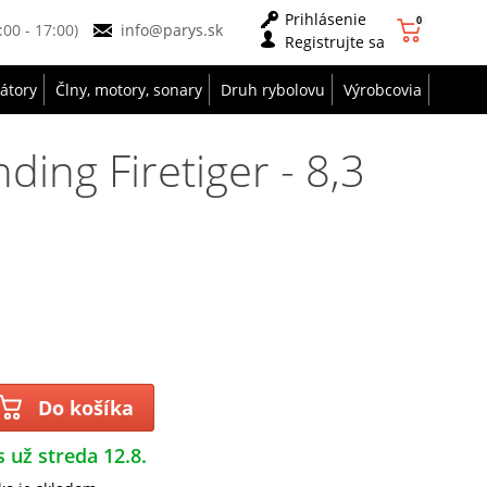
Prihlásenie
0
9:00 - 17:00)
info@parys.sk
Registrujte sa
zátory
Člny, motory, sonary
Druh rybolovu
Výrobcovia
ing Firetiger - 8,3
Do košíka
s už streda 12.8.