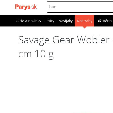
Akcie a novinky
Prúty
Navijaky
Nástrahy
Bižutéria
Savage Gear Wobler G
cm 10 g