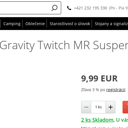
+421 232 195 330
(Po - Pia 
Camping
Oblečenie
Starostlivosť o úlovok
Stojany a signali
ravity Twitch MR Suspend
9,99 EUR
Zľava 3 % po
registrácii
2 ks Skladom
U vá