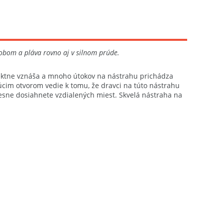
obom a pláva rovno aj v silnom prúde.
rfektne vznáša a mnoho útokov na nástrahu prichádza
úcim otvorom vedie k tomu, že dravci na túto nástrahu
esne dosiahnete vzdialených miest. Skvelá nástraha na