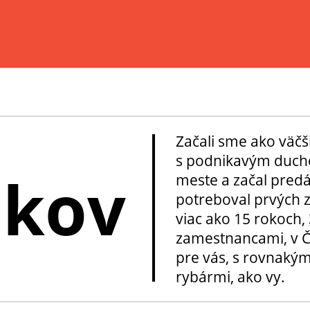
Začali sme ako väčš
s podnikavým ducho
okov
meste a začal pred
potreboval prvých z
viac ako 15 rokoch, 
zamestnancami, v Če
pre vás, s rovnakým
rybármi, ako vy.