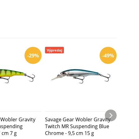
Výpredaj
Výpredaj
-29%
-49%
Wobler Gravity
Savage Gear Wobler Gravity
Savage 
uspending
Twitch MR Suspending Blue
Twitch 
7 cm 7 g
Chrome - 9,5 cm 15 g
Roach - 