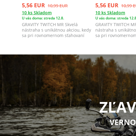
5,56 EUR
5,56 EUR
10,99 EUR
10,99 
10 ks Skladom
10 ks Skladom
U vás doma: streda 12.8.
U vás doma: streda 12.8
GRAVITY TWITCH MR Skvelá
GRAVITY TWITCH MR
nástraha s unikátnou akciou, kedy
nástraha s unikátno
sa pri rovnomernom sťahovaní
sa pri rovnomernom
kolíše a kop...
kolíše a kop...
ZĽAV
VERNO