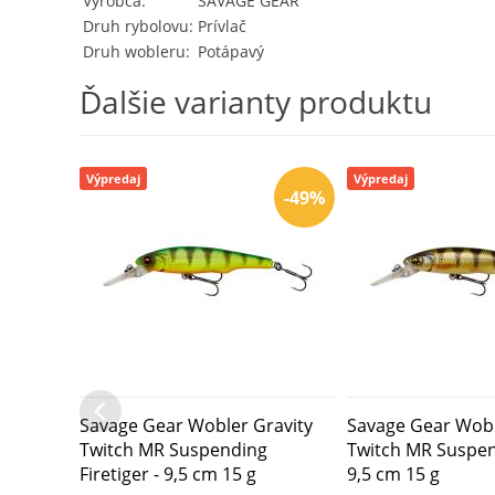
Výrobca
SAVAGE GEAR
Druh rybolovu
Prívlač
Druh wobleru
Potápavý
Ďalšie varianty produktu
Výpredaj
Výpredaj
-49%
Savage Gear Wobler Gravity
Savage Gear Wobl
Twitch MR Suspending
Twitch MR Suspen
Firetiger - 9,5 cm 15 g
9,5 cm 15 g