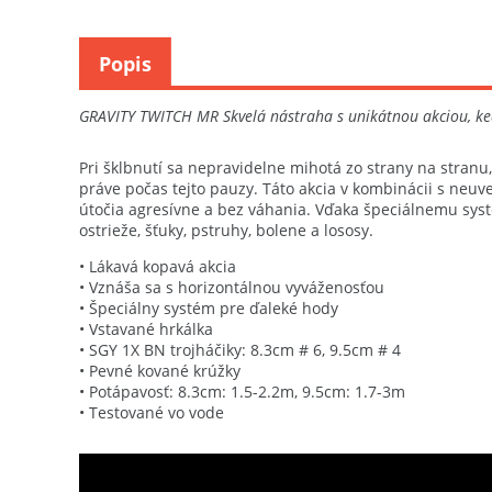
Popis
GRAVITY TWITCH MR Skvelá nástraha s unikátnou akciou, ke
Pri šklbnutí sa nepravidelne mihotá zo strany na stran
práve počas tejto pauzy. Táto akcia v kombinácii s neu
útočia agresívne a bez váhania. Vďaka špeciálnemu sys
ostrieže, šťuky, pstruhy, bolene a lososy.
• Lákavá kopavá akcia
• Vznáša sa s horizontálnou vyváženosťou
• Špeciálny systém pre ďaleké hody
• Vstavané hrkálka
• SGY 1X BN trojháčiky: 8.3cm # 6, 9.5cm # 4
• Pevné kované krúžky
• Potápavosť: 8.3cm: 1.5-2.2m, 9.5cm: 1.7-3m
• Testované vo vode