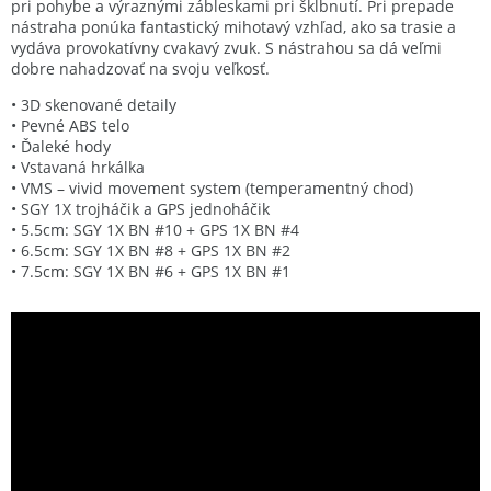
pri pohybe a výraznými zábleskami pri šklbnutí. Pri prepade
nástraha ponúka fantastický mihotavý vzhľad, ako sa trasie a
vydáva provokatívny cvakavý zvuk. S nástrahou sa dá veľmi
dobre nahadzovať na svoju veľkosť.
• 3D skenované detaily
• Pevné ABS telo
• Ďaleké hody
• Vstavaná hrkálka
• VMS – vivid movement system (temperamentný chod)
• SGY 1X trojháčik a GPS jednoháčik
• 5.5cm: SGY 1X BN #10 + GPS 1X BN #4
• 6.5cm: SGY 1X BN #8 + GPS 1X BN #2
• 7.5cm: SGY 1X BN #6 + GPS 1X BN #1