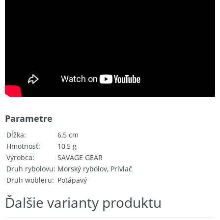
Parametre
Dĺžka
6,5 cm
Hmotnosť
10,5 g
Výrobca
SAVAGE GEAR
Druh rybolovu
Morský rybolov, Prívlač
Druh wobleru
Potápavý
Ďalšie varianty produktu