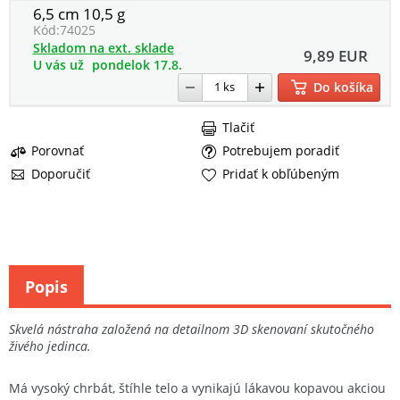
6,5 cm 10,5 g
Kód:
74025
Skladom na ext. sklade
9,89 EUR
U vás už
pondelok 17.8.
Do košíka
Tlačiť
Porovnať
Potrebujem poradiť
Doporučiť
Pridať k obľúbeným
Popis
Skvelá nástraha založená na detailnom 3D skenovaní skutočného
živého jedinca.
Má vysoký chrbát, štíhle telo a vynikajú lákavou kopavou akciou