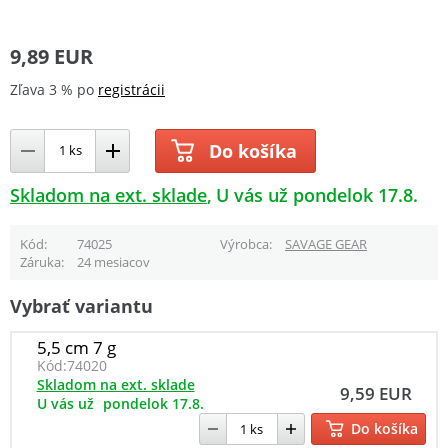
9,89 EUR
Zľava 3 % po
registrácii
Do košíka
Skladom na ext. sklade
U vás už pondelok 17.8.
Kód
74025
Výrobca
SAVAGE GEAR
Záruka
24 mesiacov
Vybrať variantu
5,5 cm 7 g
Kód:
74020
Skladom na ext. sklade
9,59 EUR
U vás už
pondelok 17.8.
Do košíka