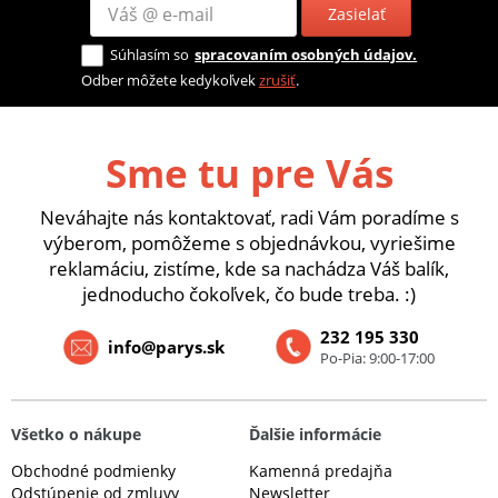
Zasielať
Súhlasím so
spracovaním osobných údajov.
Odber môžete kedykoľvek
zrušiť
.
Sme tu pre Vás
Neváhajte nás kontaktovať, radi Vám poradíme s
výberom, pomôžeme s objednávkou, vyriešime
reklamáciu, zistíme, kde sa nachádza Váš balík,
jednoducho čokoľvek, čo bude treba. :)
232 195 330
info@parys.sk
Po-Pia: 9:00-17:00
Všetko o nákupe
Ďalšie informácie
Obchodné podmienky
Kamenná predajňa
Odstúpenie od zmluvy
Newsletter