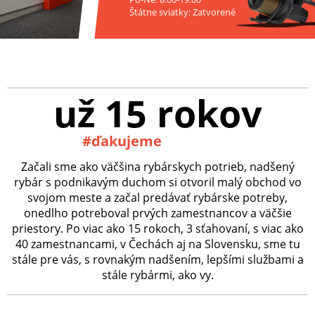
Štátne sviatky: Zatvorené
už 15 rokov
#ďakujeme
Začali sme ako väčšina rybárskych potrieb, nadšený
rybár s podnikavým duchom si otvoril malý obchod vo
svojom meste a začal predávať rybárske potreby,
onedlho potreboval prvých zamestnancov a väčšie
priestory. Po viac ako 15 rokoch, 3 sťahovaní, s viac ako
40 zamestnancami, v Čechách aj na Slovensku, sme tu
stále pre vás, s rovnakým nadšením, lepšími službami a
stále rybármi, ako vy.