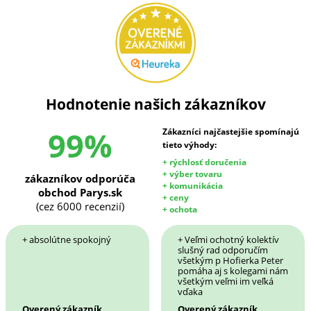
Hodnotenie našich zákazníkov
99%
Zákazníci najčastejšie spomínajú
tieto výhody:
+ rýchlosť doručenia
+ výber tovaru
zákazníkov odporúča
+ komunikácia
obchod Parys.sk
+ ceny
(cez 6000 recenzií)
+ ochota
+ absolútne spokojný
+ Veľmi ochotný kolektív
slušný rad odporučím
všetkým p Hofierka Peter
pomáha aj s kolegami nám
všetkým veľmi im veľká
vďaka
Overený zákazník
Overený zákazník