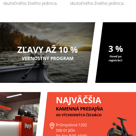
skutočného živého jedinca.
skutočného živého jedinca.
3 %
ZĽAVY AŽ 10 %
ihneď po
VERNOSTNÝ PROGRAM
registrácii
NAJVÄČŠIA
KAMENNÁ PREDAJŇA
VO VÝCHODNÝCH ČECHÁCH
Průmyslová 1292
506 01 Jičín
Po-Ne: 8:00-19:00