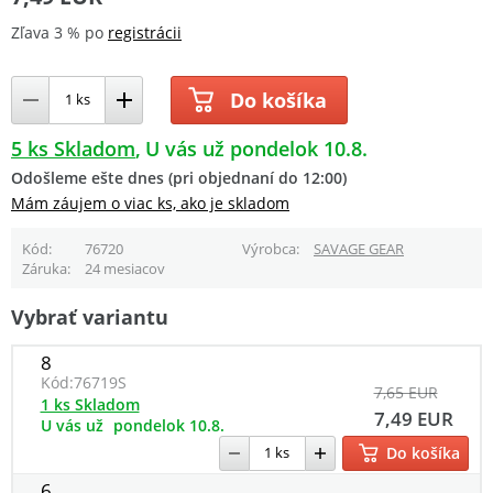
Zľava 3 % po
registrácii
Do košíka
5 ks Skladom
U vás už pondelok 10.8.
Odošleme ešte dnes (pri objednaní do 12:00)
Mám záujem o viac ks, ako je skladom
Kód
76720
Výrobca
SAVAGE GEAR
Záruka
24 mesiacov
Vybrať variantu
8
Kód:
76719S
7,65 EUR
1 ks Skladom
7,49 EUR
U vás už
pondelok 10.8.
Do košíka
6