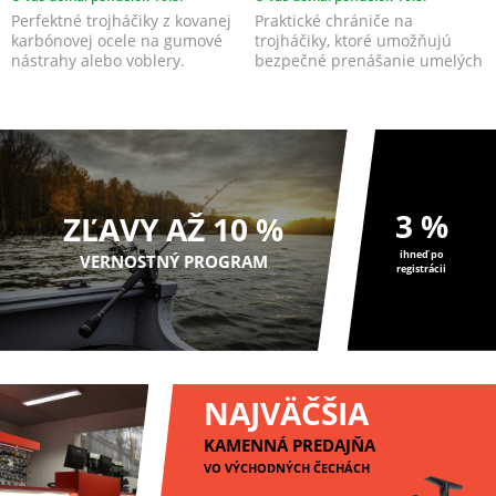
Perfektné trojháčiky z kovanej
Praktické chrániče na
karbónovej ocele na gumové
trojháčiky, ktoré umožňujú
nástrahy alebo voblery.
bezpečné prenášanie umelých
nástrah alebo montáži v...
3 %
ZĽAVY AŽ 10 %
ihneď po
VERNOSTNÝ PROGRAM
registrácii
NAJVÄČŠIA
KAMENNÁ PREDAJŇA
VO VÝCHODNÝCH ČECHÁCH