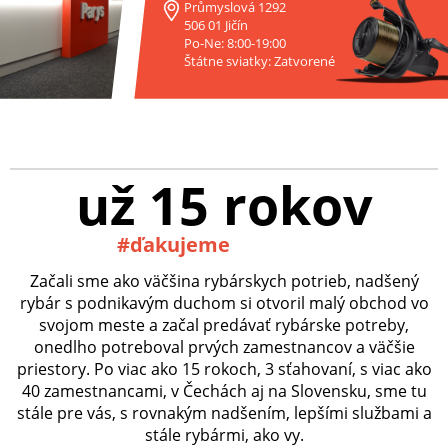
Průmyslová 1292
506 01 Jičín
Po-Ne: 8:00-19:00
Štátne sviatky: Zatvorené
už 15 rokov
#ďakujeme
Začali sme ako väčšina rybárskych potrieb, nadšený
rybár s podnikavým duchom si otvoril malý obchod vo
svojom meste a začal predávať rybárske potreby,
onedlho potreboval prvých zamestnancov a väčšie
priestory. Po viac ako 15 rokoch, 3 sťahovaní, s viac ako
40 zamestnancami, v Čechách aj na Slovensku, sme tu
stále pre vás, s rovnakým nadšením, lepšími službami a
stále rybármi, ako vy.