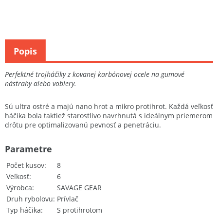
Popis
Perfektné trojháčiky z kovanej karbónovej ocele na gumové
nástrahy alebo voblery.
Sú ultra ostré a majú nano hrot a mikro protihrot. Každá veľkosť
háčika bola taktiež starostlivo navrhnutá s ideálnym priemerom
drôtu pre optimalizovanú pevnosť a penetráciu.
Parametre
Počet kusov
8
Veľkosť
6
Výrobca
SAVAGE GEAR
Druh rybolovu
Prívlač
Typ háčika
S protihrotom