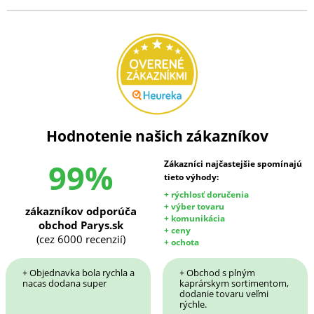
Hodnotenie našich zákazníkov
99%
Zákazníci najčastejšie spomínajú
tieto výhody:
+ rýchlosť doručenia
+ výber tovaru
zákazníkov odporúča
+ komunikácia
obchod Parys.sk
+ ceny
(cez 6000 recenzií)
+ ochota
+ Objednavka bola rychla a
+ Obchod s plným
nacas dodana super
kaprárskym sortimentom,
dodanie tovaru veľmi
rýchle.