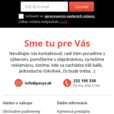
Zasielať
Súhlasím so
spracovaním osobných údajov.
Odber môžete kedykoľvek
zrušiť
.
Sme tu pre Vás
Neváhajte nás kontaktovať, radi Vám poradíme s
výberom, pomôžeme s objednávkou, vyriešime
reklamáciu, zistíme, kde sa nachádza Váš balík,
jednoducho čokoľvek, čo bude treba. :)
232 195 330
info@parys.sk
Po-Pia: 9:00-17:00
Všetko o nákupe
Ďalšie informácie
Obchodné podmienky
Kamenná predajňa