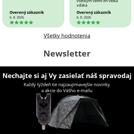
všetkým veľmi im veľká
vďaka
Overený zákazník
Overený zákazník
6. 8. 2026
6. 8. 2026
5
5
Všetky hodnotenia
Newsletter
Nechajte si aj Vy zasielať náš spravodaj
Každý týždeň tie najzaujímavejšie novinky
a akcie do Vášho e-mailu