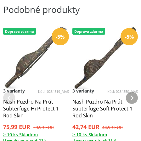
Podobné produkty
Doprava zdarma
Doprava zdarma
-5%
-5%
3 varianty
3 varianty
Kód:
0234519_MAS
Kód:
0234550_MAS
Nash Puzdro Na Prút
Nash Puzdro Na Prút
Subterfuge Hi Protect 1
Subterfuge Soft Protect 1
Rod Skin
Rod Skin
75,99 EUR
42,74 EUR
79,99 EUR
44,99 EUR
> 10 ks Skladom
> 10 ks Skladom
U vás doma: utorok 11.8.
U vás doma: utorok 11.8.