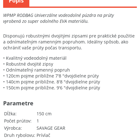
Popis
WPMP RODBAG Univerzálne vodeodolné púzdra na prúty
vyrobená zo super odolného EVA materiálu.
Disponujú robustnými dvojitými zipsami pre praktické použitie
a odnímateľným ramenným popruhom. Ideálny spôsob, ako
ochrániť vaše prúty počas transportu.
• Kvalitný vodeodolný materiál
• Robustné dvojité zipsy
• Odnímateľný ramenný popruh
• 120cm pojme približne 7'8 "dvojdielne prúty
• 140cm pojme približne. 8'8 "dvojdielne prúty
• 150cm pojme približne. 9'6 "dvojdielne prúty
Parametre
Dĺžka
150 cm
Počet prútov
1
Výrobca
SAVAGE GEAR
Druh rybolovu
Prívlač