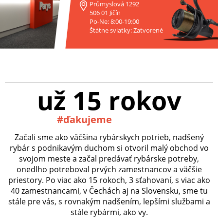
Průmyslová 1292
506 01 Jičín
Po-Ne: 8:00-19:00
Štátne sviatky: Zatvorené
už 15 rokov
#ďakujeme
Začali sme ako väčšina rybárskych potrieb, nadšený
rybár s podnikavým duchom si otvoril malý obchod vo
svojom meste a začal predávať rybárske potreby,
onedlho potreboval prvých zamestnancov a väčšie
priestory. Po viac ako 15 rokoch, 3 sťahovaní, s viac ako
40 zamestnancami, v Čechách aj na Slovensku, sme tu
stále pre vás, s rovnakým nadšením, lepšími službami a
stále rybármi, ako vy.