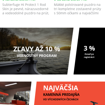
Subterfuge Hi Protect 1 Rod
Mäkké polstrované puzdro na
Skin je pevné, nárazuvzdorné
tri kompletne zostavené prúty
a vodeodolné puzdro na prút,
s 50mm očkami a najväčšími
ktoré poskytuj...
big pit navijak...
3 %
ZĽAVY AŽ 10 %
ihneď po
VERNOSTNÝ PROGRAM
registrácii
NAJVÄČŠIA
KAMENNÁ PREDAJŇA
VO VÝCHODNÝCH ČECHÁCH