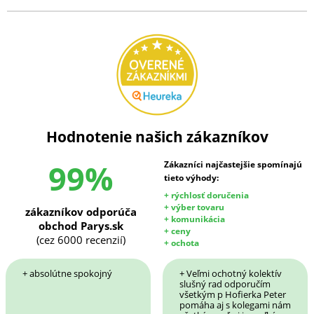
Hodnotenie našich zákazníkov
99%
Zákazníci najčastejšie spomínajú
tieto výhody:
+ rýchlosť doručenia
+ výber tovaru
zákazníkov odporúča
+ komunikácia
obchod Parys.sk
+ ceny
(cez 6000 recenzií)
+ ochota
+ absolútne spokojný
+ Veľmi ochotný kolektív
slušný rad odporučím
všetkým p Hofierka Peter
pomáha aj s kolegami nám