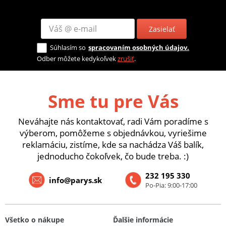
Zasielať
Súhlasím so
spracovaním osobných údajov.
Odber môžete kedykoľvek
zrušiť
.
Sme tu pre Vás
Neváhajte nás kontaktovať, radi Vám poradíme s
výberom, pomôžeme s objednávkou, vyriešime
reklamáciu, zistíme, kde sa nachádza Váš balík,
jednoducho čokoľvek, čo bude treba. :)
232 195 330
info@parys.sk
Po-Pia: 9:00-17:00
Všetko o nákupe
Ďalšie informácie