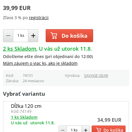
39,99 EUR
Zľava 3 % po
registrácii
Do košíka
2 ks Skladom
U vás už utorok 11.8.
Odošleme ešte dnes (pri objednaní do 12:00)
Mám záujem o viac ks, ako je skladom
Kód
74151
Výrobca
SAVAGE GEAR
Záruka
24 mesiacov
Vybrať variantu
Dĺžka 120 cm
Kód:
74149
1 ks Skladom
34,99 EUR
U vás už
utorok 11.8.
Do košíka