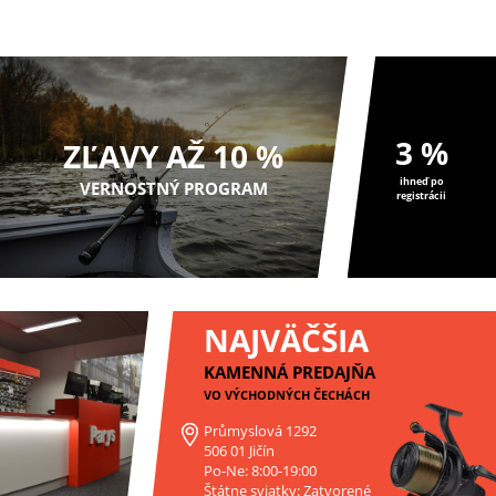
nástrahami...
pri love p...
3 %
ZĽAVY AŽ 10 %
ihneď po
VERNOSTNÝ PROGRAM
registrácii
NAJVÄČŠIA
KAMENNÁ PREDAJŇA
VO VÝCHODNÝCH ČECHÁCH
Průmyslová 1292
506 01 Jičín
Po-Ne: 8:00-19:00
Štátne sviatky: Zatvorené