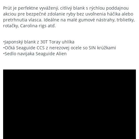
Prút je perfektne vyvážený, citlivý blank s rýchlou poddajnou
akciou pre bezpečné zdolanie ryby bez uvoľnenia háčika alebo
pretrhnutia vlasca. Ideálne na malé gumové nástrahy, trblietky,
rotačky, Carolina rigs atď.
•Japonský blank z 30T Toray uhlíka
•Očká Seaguide CCS z nerezovej ocele so SIN krúžkami
•Sedlo navijaka Seaguide Alien