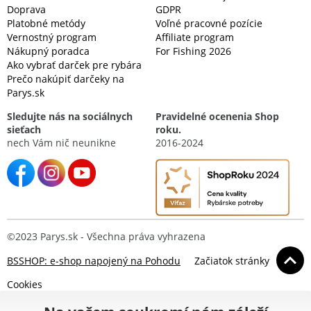
Doprava
GDPR
Platobné metódy
Voľné pracovné pozície
Vernostný program
Affiliate program
Nákupný poradca
For Fishing 2026
Ako vybrať darček pre rybára
Prečo nakúpiť darčeky na
Parys.sk
Sledujte nás na sociálnych
Pravidelné ocenenia Shop
sieťach
roku.
nech Vám nič neunikne
2016-2024
©2023 Parys.sk - Všechna práva vyhrazena
BSSHOP: e-shop napojený na Pohodu
Začiatok stránky
Cookies