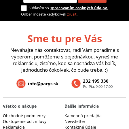
Súhlasím so
spracovaním osobných údajov.
Odber môžete kedykoľvek
zrušiť
.
Sme tu pre Vás
Neváhajte nás kontaktovať, radi Vám poradíme s
výberom, pomôžeme s objednávkou, vyriešime
reklamáciu, zistíme, kde sa nachádza Váš balík,
jednoducho čokoľvek, čo bude treba. :)
232 195 330
info@parys.sk
Po-Pia: 9:00-17:00
Všetko o nákupe
Ďalšie informácie
Obchodné podmienky
Kamenná predajňa
Odstúpenie od zmluvy
Newsletter
Reklamácie
Kontaktné údaje