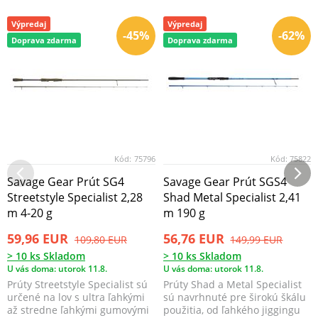
Výpredaj
Výpredaj
-45%
-62%
Doprava zdarma
Doprava zdarma
Kód:
75796
Kód:
75822
Savage Gear Prút SG4
Savage Gear Prút SGS4
Streetstyle Specialist 2,28
Shad Metal Specialist 2,41
m 4-20 g
m 190 g
59,96 EUR
56,76 EUR
109,80 EUR
149,99 EUR
> 10 ks Skladom
> 10 ks Skladom
U vás doma: utorok 11.8.
U vás doma: utorok 11.8.
Prúty Streetstyle Specialist sú
Prúty Shad a Metal Specialist
určené na lov s ultra ľahkými
sú navrhnuté pre širokú škálu
až stredne ľahkými gumovými
použitia, od ľahkého jiggingu