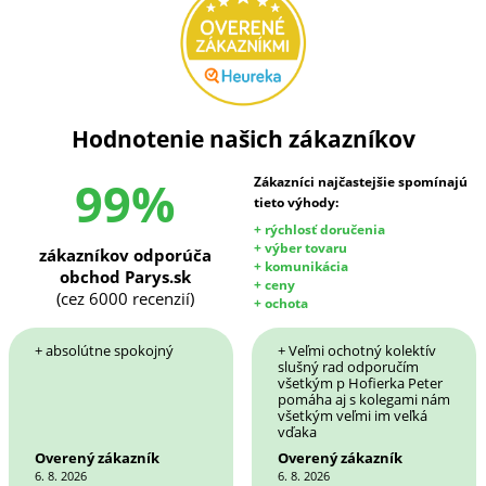
Hodnotenie našich zákazníkov
99%
Zákazníci najčastejšie spomínajú
tieto výhody:
+ rýchlosť doručenia
+ výber tovaru
zákazníkov odporúča
+ komunikácia
obchod Parys.sk
+ ceny
(cez 6000 recenzií)
+ ochota
+ absolútne spokojný
+ Veľmi ochotný kolektív
slušný rad odporučím
všetkým p Hofierka Peter
pomáha aj s kolegami nám
všetkým veľmi im veľká
vďaka
Overený zákazník
Overený zákazník
6. 8. 2026
6. 8. 2026