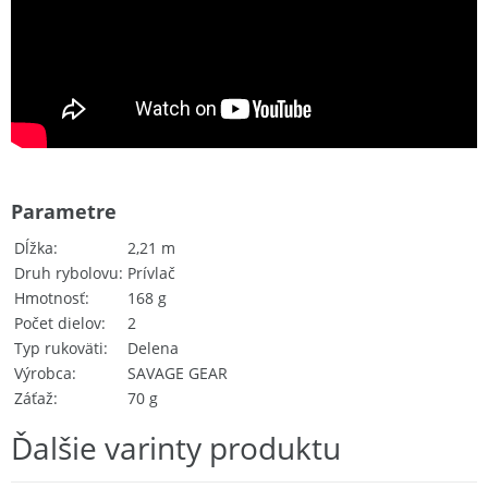
Parametre
Dĺžka
2,21 m
Druh rybolovu
Prívlač
Hmotnosť
168 g
Počet dielov
2
Typ rukoväti
Delena
Výrobca
SAVAGE GEAR
Záťaž
70 g
Ďalšie varinty produktu