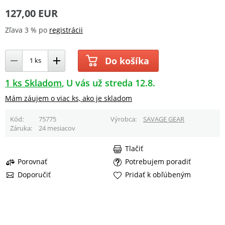
127,00 EUR
Zľava 3 % po
registrácii
Do košíka
1 ks Skladom
U vás už streda 12.8.
Mám záujem o viac ks, ako je skladom
Kód
75775
Výrobca
SAVAGE GEAR
Záruka
24 mesiacov
Tlačiť
Porovnať
Potrebujem poradiť
Doporučiť
Pridať k obľúbeným