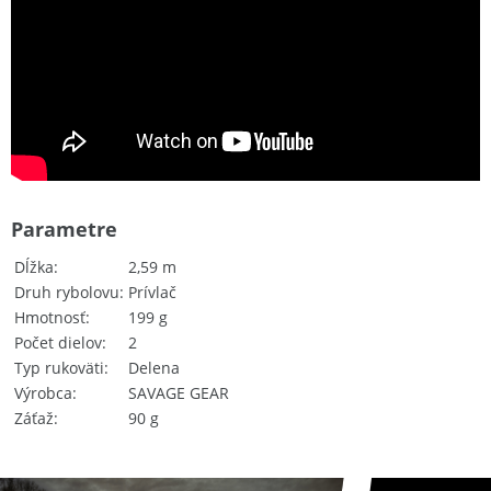
Parametre
Dĺžka
2,59 m
Druh rybolovu
Prívlač
Hmotnosť
199 g
Počet dielov
2
Typ rukoväti
Delena
Výrobca
SAVAGE GEAR
Záťaž
90 g