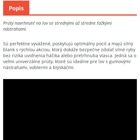
Popis
Prúty navrhnuté na lov so strednými až stredne ťažkými
nástrahami.
Sú perfektne vyvážené, poskytujú optimálny pocit a majú silný
blank s rýchlou akciou, ktorý dokáže bezpečne zdolať silné ryby
bez rizika uvoľnenia háčika alebo pretrhnutia vlasca. Jedná sa o
veľmi univerzálne prúty, ktoré sú ideálne pre lov s gumovými
nástrahami, voblermi a blyskáčmi.