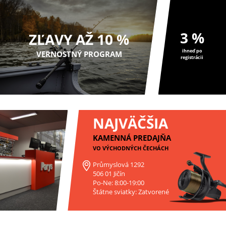
3 %
ZĽAVY AŽ 10 %
ihneď po
VERNOSTNÝ PROGRAM
registrácii
NAJVÄČŠIA
KAMENNÁ PREDAJŇA
VO VÝCHODNÝCH ČECHÁCH
Průmyslová 1292
506 01 Jičín
Po-Ne: 8:00-19:00
Štátne sviatky: Zatvorené