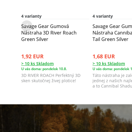
4 varianty
4 varianty
Savage Gear Gumová
Savage Gear Gu
Nástraha 3D River Roach
Nástraha Canniba
Green Silver
Tail Green Silver
1,92 EUR
1,68 EUR
> 10 ks Skladom
> 10 ks Skladom
U vás doma: pondelok 10.8.
U vás doma: pondelok 1
3D RIVER ROACH Perfektný 3D
Táto nástraha je za
sken skutočnej živej plotice!
jednej z našich naj
a to Cannibal Shadu