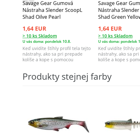
Savage Gear Gumová
Savage Gear Gu
Nástraha Slender ScoopL
Nástraha Slender
Shad Oilve Pearl
Shad Green Yello
1,64 EUR
1,64 EUR
> 10 ks Skladom
> 10 ks Skladom
U vás doma: pondelok 10.8.
U vás doma: pondelok 1
Keď uvidíte štíhly profil tela tejto
Keď uvidíte štíhly pro
nástrahy, ako sa pri prepade
nástrahy, ako sa pr
kolíše a kope s pomocou
kolíše a kope s po
lopatkovit...
lopatkovit...
Produkty stejnej farby