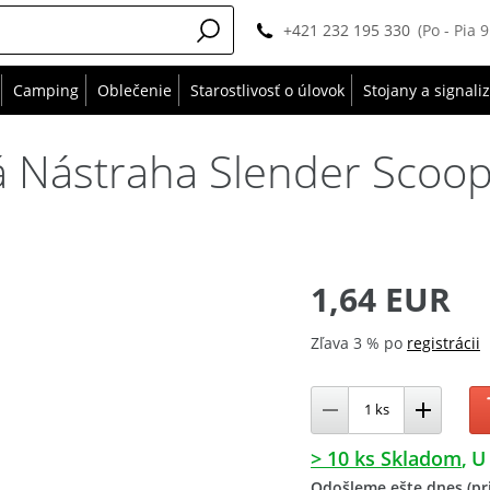
+421 232 195 330
(Po - Pia 
Camping
Oblečenie
Starostlivosť o úlovok
Stojany a signali
Nástraha Slender Scoop
1,64 EUR
Zľava 3 % po
registrácii
> 10 ks Skladom
U
Odošleme ešte dnes (pri