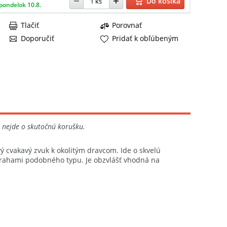
Do košíka
pondelok 10.8.
Tlačiť
Porovnať
Doporučiť
Pridať k obľúbeným
že nejde o skutočnú korušku.
ý cvakavý zvuk k okolitým dravcom. Ide o skvelú
strahami podobného typu. Je obzvlášť vhodná na