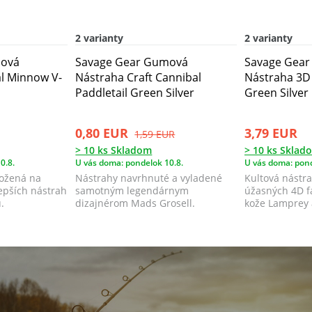
2 varianty
2 varianty
mová
Savage Gear Gumová
Savage Gea
l Minnow V-
Nástraha Craft Cannibal
Nástraha 3D 
Paddletail Green Silver
Green Silver
0,80 EUR
3,79 EUR
1,59 EUR
> 10 ks Skladom
> 10 ks Sklad
0.8.
U vás doma: pondelok 10.8.
U vás doma: pond
ložená na
Nástrahy navrhnuté a vyladené
Kultová nástra
lepších nástrah
samotným legendárnym
úžasných 4D f
.
dizajnérom Mads Grosell.
kože Lamprey 
spúš...