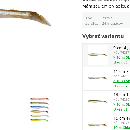
Mám záujem o viac ks, a
Kód
74257
Záruka
24 mesiacov
Vybrať variantu
9 cm 4 g
Kód:
74257
> 10 ks S
U vás už
11 cm 7 
Kód:
74263
> 10 ks S
U vás už
13 cm 1
Kód:
74269
> 10 ks S
U vás už
15 cm 1
Kód:
74275
10 ks Skl