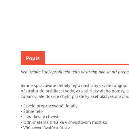
Popis
Keď uvidíte štíhly profil tela tejto nástrahy, ako sa pri pr
Jemne spracované detaily tejto nástrahy skvele fungujú 
nástrahu do prúdiacej vody, ako sú rieky alebo potoky,
zubáčov, ale dokáže chytiť prakticky akéhokoľvek dravca.
• Skvele prepracované detaily
• Štíhle telo
• Lopatkovitý chvost
• Odnímateľná hrkálka v chvostovom mostíku
• Vôňa vyvolávajúca útoky