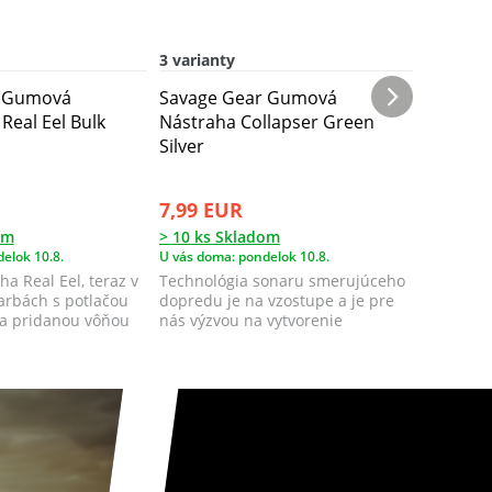
3 varianty
r Gumová
Savage Gear Gumová
Savage
Real Eel Bulk
Nástraha Collapser Green
Nástrah
Silver
Green Si
7,99 EUR
1,87 E
om
> 10 ks Skladom
> 10 ks 
elok 10.8.
U vás doma: pondelok 10.8.
U vás doma
ha Real Eel, teraz v
Technológia sonaru smerujúceho
Táto nás
arbách s potlačou
dopredu je na vzostupe a je pre
chvostom
a pridanou vôňou
nás výzvou na vytvorenie
skenu sku
dokonalej gu...
fantastick