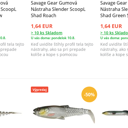
mová
Savage Gear Gumová
Savage Gea
 ScoopL
Nástraha Slender ScoopL
Nástraha Sl
w
Shad Roach
Shad Green S
1,64 EUR
1,64 EUR
> 10 ks Skladom
> 10 ks Sklad
0.8.
U vás doma: pondelok 10.8.
U vás doma: pond
fil tela tejto
Keď uvidíte štíhly profil tela tejto
Keď uvidíte štíh
i prepade
nástrahy, ako sa pri prepade
nástrahy, ako 
mocou
kolíše a kope s pomocou
kolíše a kope
lopatkovit...
lopatkovit...
Výpredaj
-50%