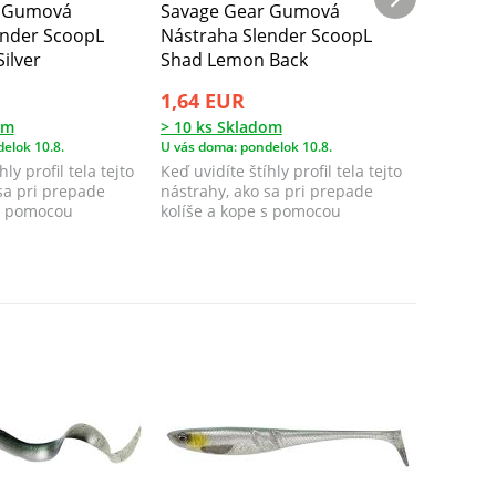
r Gumová
Savage Gear Gumová
Savage
ender ScoopL
Nástraha Slender ScoopL
Nástrah
ilver
Shad Lemon Back
Shad Sm
1,64 EUR
1,64 E
om
> 10 ks Skladom
> 10 ks 
elok 10.8.
U vás doma: pondelok 10.8.
U vás doma
ly profil tela tejto
Keď uvidíte štíhly profil tela tejto
Keď uvidít
sa pri prepade
nástrahy, ako sa pri prepade
nástrahy
 s pomocou
kolíše a kope s pomocou
kolíše a
lopatkovit...
lopatkovit