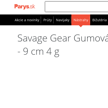
Akcie a novinky
Prúty
Navijaky
Nástrahy
Bižutéria
Savage Gear Gumová 
- 9 cm 4 g