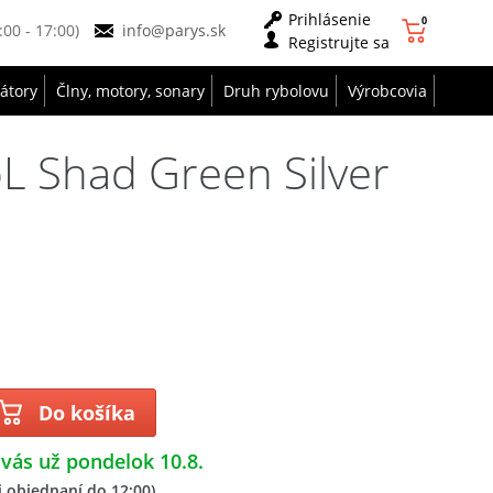
Prihlásenie
0
9:00 - 17:00)
info@parys.sk
Registrujte sa
zátory
Člny, motory, sonary
Druh rybolovu
Výrobcovia
L Shad Green Silver
Do košíka
 vás už pondelok 10.8.
 objednaní do 12:00)