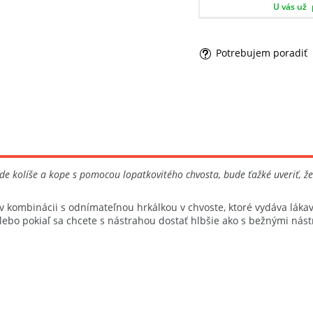
U vás už
Potrebujem poradiť
epade kolíše a kope s pomocou lopatkovitého chvosta, bude ťažké uveriť, 
v kombinácii s odnímateľnou hrkálkou v chvoste, ktoré vydáva lákav
 alebo pokiaľ sa chcete s nástrahou dostať hlbšie ako s bežnými ná