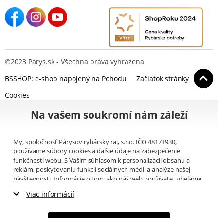
©2023 Parys.sk - Všechna práva vyhrazena
BSSHOP: e-shop napojený na Pohodu
Začiatok stránky
Cookies
Na vašem soukromí nám záleží
My, spoločnosť Párysov rybársky raj, s.r.o. IČO 48171930,
používame súbory cookies a ďalšie údaje na zabezpečenie
funkčnosti webu. S Vaším súhlasom k personalizácii obsahu a
reklám, poskytovaniu funkcií sociálnych médií a analýze našej
návštevnosti. Informácie o tom, ako náš web používate, zdieľame
so svojimi partnermi pre sociálne médiá, inzerciu a analýzy
Viac informácií
(napríklad Google).
Tu
si môžete prečítať, ako tieto informácie
Google používa. Partneri tieto údaje môžu kombinovať s ďalšími
Nevyhnutné cookies
informáciami, ktoré ste im poskytli alebo ktoré získali v dôsledku