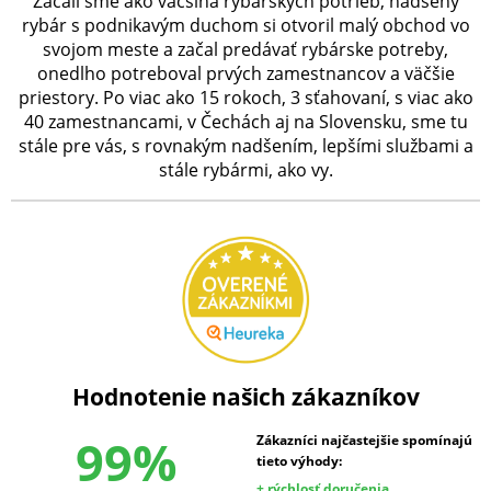
Začali sme ako väčšina rybárskych potrieb, nadšený
rybár s podnikavým duchom si otvoril malý obchod vo
svojom meste a začal predávať rybárske potreby,
onedlho potreboval prvých zamestnancov a väčšie
priestory. Po viac ako 15 rokoch, 3 sťahovaní, s viac ako
40 zamestnancami, v Čechách aj na Slovensku, sme tu
stále pre vás, s rovnakým nadšením, lepšími službami a
stále rybármi, ako vy.
Hodnotenie našich zákazníkov
99%
Zákazníci najčastejšie spomínajú
tieto výhody:
+ rýchlosť doručenia