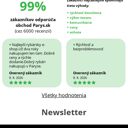
99%
Zákazníci najčastejšie spomínajú
tieto výhody:
+ rýchlosť doručenia
+ výber tovaru
zákazníkov odporúča
+ komunikácia
obchod Parys.sk
+ ceny
(cez 6000 recenzií)
+ ochota
+ Najlepší rybársky e-
+ Rýchlosť a
shop.Už dva roky
bezproblémovosť
nakupujem len tam .Dobré
ceny a rýchle
dodanie.Dobrý rybári
nakupujú v Paryse.
Overený zákazník
Overený zákazník
8. 8. 2026
8. 8. 2026
5
5
Všetky hodnotenia
Newsletter