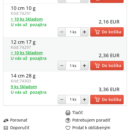
10 cm 10 g
Kód:
74291
> 10 ks Skladom
2,16 EUR
U vás už
pozajtra
Do košíka
12 cm 17 g
Kód:
74297
> 10 ks Skladom
2,36 EUR
U vás už
pozajtra
Do košíka
14 cm 28 g
Kód:
74303
9 ks Skladom
3,36 EUR
U vás už
pozajtra
Do košíka
Tlačiť
Porovnať
Potrebujem poradiť
Doporučiť
Pridať k obľúbeným