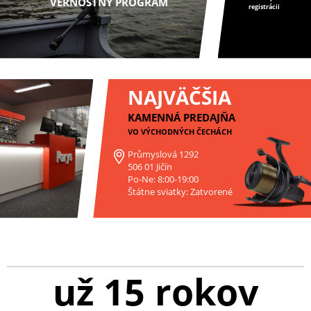
VERNOSTNÝ PROGRAM
registrácii
NAJVÄČŠIA
KAMENNÁ PREDAJŇA
VO VÝCHODNÝCH ČECHÁCH
Průmyslová 1292
506 01 Jičín
Po-Ne: 8:00-19:00
Štátne sviatky: Zatvorené
už 15 rokov