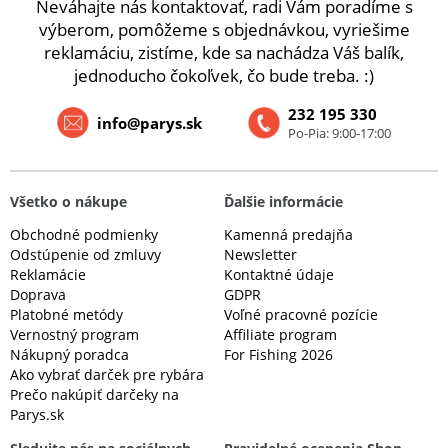
Neváhajte nás kontaktovať, radi Vám poradíme s
výberom, pomôžeme s objednávkou, vyriešime
reklamáciu, zistíme, kde sa nachádza Váš balík,
jednoducho čokoľvek, čo bude treba. :)
232 195 330
info@parys.sk
Po-Pia: 9:00-17:00
Všetko o nákupe
Ďalšie informácie
Obchodné podmienky
Kamenná predajňa
Odstúpenie od zmluvy
Newsletter
Reklamácie
Kontaktné údaje
Doprava
GDPR
Platobné metódy
Voľné pracovné pozície
Vernostný program
Affiliate program
Nákupný poradca
For Fishing 2026
Ako vybrať darček pre rybára
Prečo nakúpiť darčeky na
Parys.sk