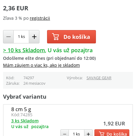
2,36 EUR
Zľava 3 % po
registrácii
Do košíka
> 10 ks Skladom
U vás už pozajtra
Odošleme ešte dnes (pri objednaní do 12:00)
Mám záujem o viac ks, ako je skladom
Kód
74297
Výrobca
SAVAGE GEAR
Záruka
24 mesiacov
Vybrať variantu
8 cm 5 g
Kód:
74285
3 ks Skladom
1,92 EUR
U vás už
pozajtra
Do košíka