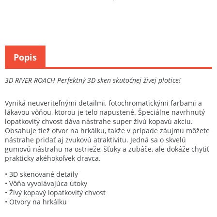
Popis
3D RIVER ROACH Perfektný 3D sken skutočnej živej plotice!
Vyniká neuveriteľnými detailmi, fotochromatickými farbami a
lákavou vôňou, ktorou je telo napustené. Špeciálne navrhnutý
lopatkovitý chvost dáva nástrahe super živú kopavú akciu.
Obsahuje tiež otvor na hrkálku, takže v prípade záujmu môžete
nástrahe pridať aj zvukovú atraktivitu. Jedná sa o skvelú
gumovú nástrahu na ostrieže, šťuky a zubáče, ale dokáže chytiť
prakticky akéhokoľvek dravca.
• 3D skenované detaily
• Vôňa vyvolávajúca útoky
• Živý kopavý lopatkovitý chvost
• Otvory na hrkálku