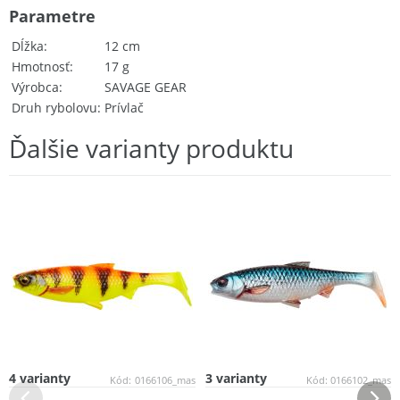
Parametre
Dĺžka
12 cm
Hmotnosť
17 g
Výrobca
SAVAGE GEAR
Druh rybolovu
Prívlač
Ďalšie varianty produktu
4 varianty
3 varianty
Kód:
0166106_mas
Kód:
0166102_mas