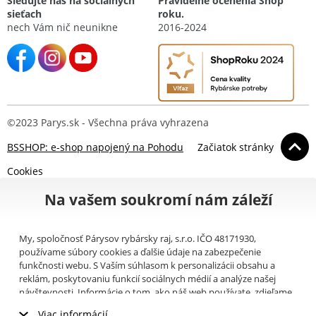
Sledujte nás na sociálnych
Pravidelné ocenenia Shop
sieťach
roku.
nech Vám nič neunikne
2016-2024
©2023 Parys.sk - Všechna práva vyhrazena
BSSHOP: e-shop napojený na Pohodu
Začiatok stránky
Cookies
Na vašem soukromí nám záleží
My, spoločnosť Párysov rybársky raj, s.r.o. IČO 48171930,
používame súbory cookies a ďalšie údaje na zabezpečenie
funkčnosti webu. S Vaším súhlasom k personalizácii obsahu a
reklám, poskytovaniu funkcií sociálnych médií a analýze našej
návštevnosti. Informácie o tom, ako náš web používate, zdieľame
so svojimi partnermi pre sociálne médiá, inzerciu a analýzy
Viac informácií