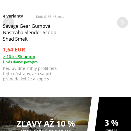
4 varianty
Kód:
0166143_mas
Savage Gear Gumová
Nástraha Slender ScoopL
Shad Smelt
1,64 EUR
> 10 ks Skladom
U vás doma: pozajtra
Keď uvidíte štíhly profil tela
tejto nástrahy, ako sa pri
prepade kolíše a kope s
pomocou lopatkovit...
3 %
ZĽAVY AŽ 10 %
ihneď po