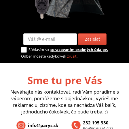
Zasielať
Súhlasím so
spracovaním osobných údajov.
Odber môžete kedykoľvek
zrušiť
.
Sme tu pre Vás
Neváhajte nás kontaktovať, radi Vám poradíme s
výberom, pomôžeme s objednávkou, vyriešime
reklamáciu, zistíme, kde sa nachádza Váš balík,
jednoducho čokoľvek, čo bude treba. :)
232 195 330
info@parys.sk
Po-Pia: 9:00-17:00