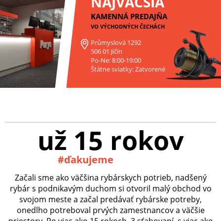
NAJVÄČŠIA
KAMENNÁ PREDAJŇA
VO VÝCHODNÝCH ČECHÁCH
Průmyslová 1292
506 01 Jičín
Po-Ne: 8:00-19:00
Štátne sviatky: Zatvorené
už 15 rokov
#ďakujeme
Začali sme ako väčšina rybárskych potrieb, nadšený
rybár s podnikavým duchom si otvoril malý obchod vo
svojom meste a začal predávať rybárske potreby,
onedlho potreboval prvých zamestnancov a väčšie