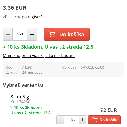
3,36 EUR
Zľava 3 % po
registrácii
Do košíka
> 10 ks Skladom
U vás už streda 12.8.
Mám záujem o viac ks, ako je skladom
Kód
74298
Výrobca
SAVAGE GEAR
Záruka
24 mesiacov
Vybrať variantu
8 cm 5 g
Kód:
74280
> 10 ks Skladom
1,92 EUR
U vás už
streda 12.8.
Do košíka