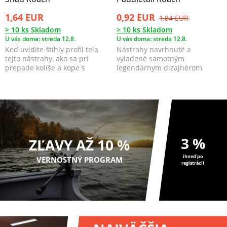
1,64 EUR
0,92 EUR
1,84 EUR
> 10 ks Skladom
> 10 ks Skladom
U vás doma: streda 12.8.
U vás doma: streda 12.8.
Keď uvidíte štíhly profil tela
Nástrahy navrhnuté a
tejto nástrahy, ako sa pri
vyladené samotným
prepade kolíše a kope s
legendárnym dizajnérom
pomocou lopatkovit...
Mads Grosell.
3 %
ZĽAVY AŽ 10 %
ihneď po
VERNOSTNÝ PROGRAM
registrácii