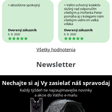
+ absolútne spokojný
+ Veľmi ochotný kolektív
slušný rad odporučím
všetkým p Hofierka Peter
pomáha aj s kolegami nám
všetkým veľmi im veľká
vďaka
Overený zákazník
Overený zákazník
6. 8. 2026
6. 8. 2026
5
5
Všetky hodnotenia
Newsletter
Nechajte si aj Vy zasielať náš spravodaj
Každý týždeň tie najzaujímavejšie novinky
a akcie do Vášho e-mailu