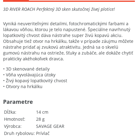
3D RIVER ROACH Perfektný 3D sken skutočnej živej plotice!
Vyniká neuveriteľnými detailmi, fotochromatickými farbami a
lákavou vôňou, ktorou je telo napustené. Špeciálne navrhnutý
lopatkovitý chvost dáva nástrahe super živú kopavú akciu.
Obsahuje tiež otvor na hrkálku, takže v prípade záujmu môžete
nástrahe pridať aj zvukovú atraktivitu. Jedná sa o skvelú
gumovú nástrahu na ostrieže, šťuky a zubáče, ale dokáže chytiť
prakticky akéhokoľvek dravca.
• 3D skenované detaily
• Vôňa vyvolávajúca útoky
• Živý kopavý lopatkovitý chvost
• Otvory na hrkálku
Parametre
Dĺžka
14 cm
Hmotnosť
28 g
Výrobca
SAVAGE GEAR
Druh rybolovu
Prívlač