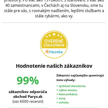
priestory. Po viac ako 15 rokoch, 3 sťahovaní, s viac ako
40 zamestnancami, v Čechách aj na Slovensku, sme tu
stále pre vás, s rovnakým nadšením, lepšími službami a
stále rybármi, ako vy.
Hodnotenie našich zákazníkov
99%
Zákazníci najčastejšie spomínajú
tieto výhody:
+ rýchlosť doručenia
+ výber tovaru
zákazníkov odporúča
+ komunikácia
obchod Parys.sk
+ ceny
(cez 6000 recenzií)
+ ochota