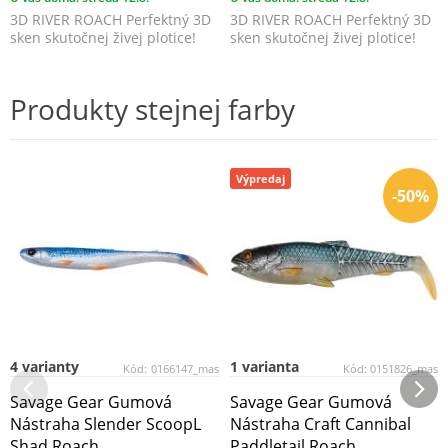
3D RIVER ROACH Perfektný 3D
3D RIVER ROACH Perfektný 3D
sken skutočnej živej plotice!
sken skutočnej živej plotice!
Produkty stejnej farby
Výpredaj
-50%
4 varianty
1 varianta
Kód:
0166147_mas
Kód:
0151826_mas
Savage Gear Gumová
Savage Gear Gumová
Nástraha Slender ScoopL
Nástraha Craft Cannibal
Shad Roach
Paddletail Roach