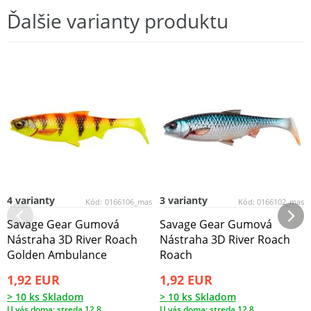
Ďalšie varianty produktu
4 varianty
3 varianty
Kód:
0166106_mas
Kód:
0166102_mas
Savage Gear Gumová
Savage Gear Gumová
Nástraha 3D River Roach
Nástraha 3D River Roach
Golden Ambulance
Roach
1,92 EUR
1,92 EUR
> 10 ks Skladom
> 10 ks Skladom
U vás doma: streda 12.8.
U vás doma: streda 12.8.