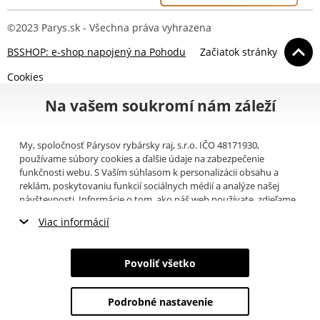
©2023 Parys.sk - Všechna práva vyhrazena
BSSHOP: e-shop napojený na Pohodu
Začiatok stránky
Cookies
Na vašem soukromí nám záleží
My, spoločnosť Párysov rybársky raj, s.r.o. IČO 48171930,
používame súbory cookies a ďalšie údaje na zabezpečenie
funkčnosti webu. S Vaším súhlasom k personalizácii obsahu a
reklám, poskytovaniu funkcií sociálnych médií a analýze našej
návštevnosti. Informácie o tom, ako náš web používate, zdieľame
so svojimi partnermi pre sociálne médiá, inzerciu a analýzy
Viac informácií
(napríklad Google).
Tu
si môžete prečítať, ako tieto informácie
Google používa. Partneri tieto údaje môžu kombinovať s ďalšími
Nevyhnutné cookies
informáciami, ktoré ste im poskytli alebo ktoré získali v dôsledku
Povoliť všetko
toho, že používate ich služby. Tieto údaje zahŕňajú cookies, dáta z
Marketingové cookies
ďalších úložísk, IP adresu a ďalšie informácie spojené s prezeraním
webu. Svoj súhlas so spracovaním cookies môžete odvolať
tu
.
Podrobné nastavenie
Analytické cookies