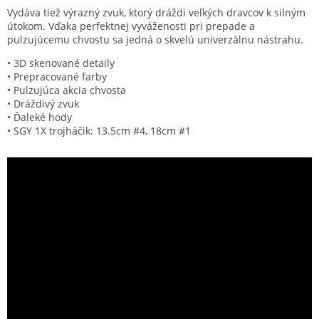
Vydáva tiež výrazný zvuk, ktorý dráždi veľkých dravcov k silným
útokom. Vďaka perfektnej vyváženosti pri prepade a
pulzujúcemu chvostu sa jedná o skvelú univerzálnu nástrahu.
• 3D skenované detaily
• Prepracované farby
• Pulzujúca akcia chvosta
• Dráždivý zvuk
• Ďaleké hody
• SGY 1X trojháčik: 13.5cm #4, 18cm #1