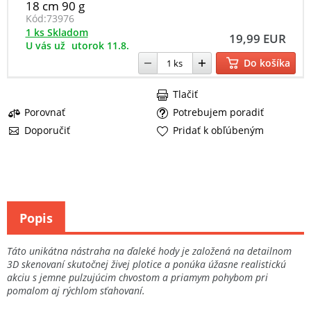
18 cm 90 g
Kód:
73976
1 ks Skladom
19,99 EUR
U vás už
utorok 11.8.
Do košíka
Tlačiť
Porovnať
Potrebujem poradiť
Doporučiť
Pridať k obľúbeným
Popis
Táto unikátna nástraha na ďaleké hody je založená na detailnom
3D skenovaní skutočnej živej plotice a ponúka úžasne realistickú
akciu s jemne pulzujúcim chvostom a priamym pohybom pri
pomalom aj rýchlom sťahovaní.