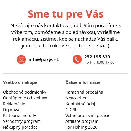
Sme tu pre Vás
Neváhajte nás kontaktovať, radi Vám poradíme s
výberom, pomôžeme s objednávkou, vyriešime
reklamáciu, zistíme, kde sa nachádza Váš balík,
jednoducho čokoľvek, čo bude treba. :)
232 195 330
info@parys.sk
Po-Pia: 9:00-17:00
Všetko o nákupe
Ďalšie informácie
Obchodné podmienky
Kamenná predajňa
Odstúpenie od zmluvy
Newsletter
Reklamácie
Kontaktné údaje
Doprava
GDPR
Platobné metódy
Voľné pracovné pozície
Vernostný program
Affiliate program
Nákupný poradca
For Fishing 2026