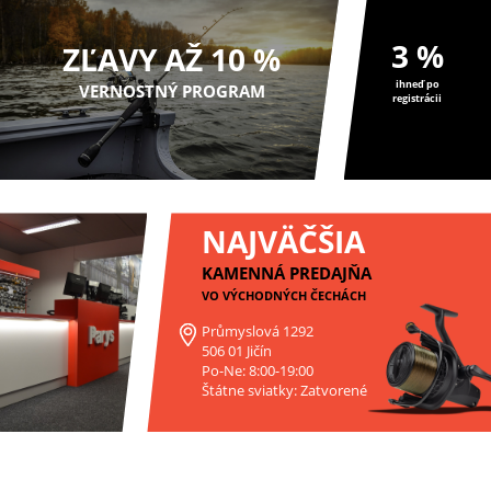
3 %
ZĽAVY AŽ 10 %
ihneď po
VERNOSTNÝ PROGRAM
registrácii
NAJVÄČŠIA
KAMENNÁ PREDAJŇA
VO VÝCHODNÝCH ČECHÁCH
Průmyslová 1292
506 01 Jičín
Po-Ne: 8:00-19:00
Štátne sviatky: Zatvorené