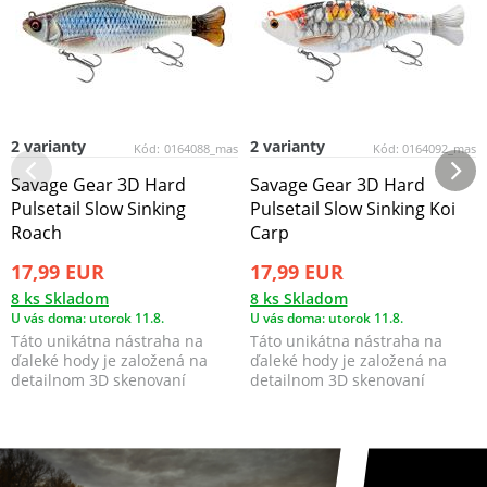
2 varianty
2 varianty
Kód:
0164088_mas
Kód:
0164092_mas
Savage Gear 3D Hard
Savage Gear 3D Hard
Pulsetail Slow Sinking
Pulsetail Slow Sinking Koi
Roach
Carp
17,99 EUR
17,99 EUR
8 ks Skladom
8 ks Skladom
U vás doma: utorok 11.8.
U vás doma: utorok 11.8.
Táto unikátna nástraha na
Táto unikátna nástraha na
ďaleké hody je založená na
ďaleké hody je založená na
detailnom 3D skenovaní
detailnom 3D skenovaní
skutočnej živej plotice ...
skutočnej živej plotice ...