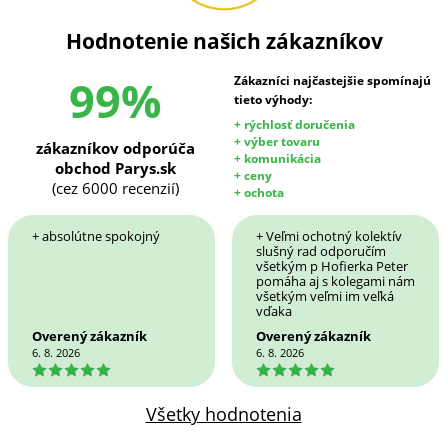
Hodnotenie našich zákazníkov
99%
Zákazníci najčastejšie spomínajú
tieto výhody:
+ rýchlosť doručenia
+ výber tovaru
zákazníkov odporúča
+ komunikácia
obchod Parys.sk
+ ceny
(cez 6000 recenzií)
+ ochota
+ absolútne spokojný
+ Veľmi ochotný kolektív
slušný rad odporučím
všetkým p Hofierka Peter
pomáha aj s kolegami nám
všetkým veľmi im veľká
vďaka
Overený zákazník
Overený zákazník
6. 8. 2026
6. 8. 2026
5
5
Všetky hodnotenia