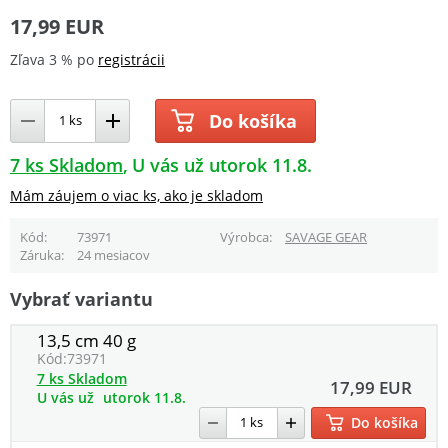
17,99 EUR
Zľava 3 % po
registrácii
Do košíka
7 ks Skladom
U vás už utorok 11.8.
Mám záujem o viac ks, ako je skladom
Kód
73971
Výrobca
SAVAGE GEAR
Záruka
24 mesiacov
Vybrať variantu
13,5 cm 40 g
Kód:
73971
7 ks Skladom
17,99 EUR
U vás už
utorok 11.8.
Do košíka