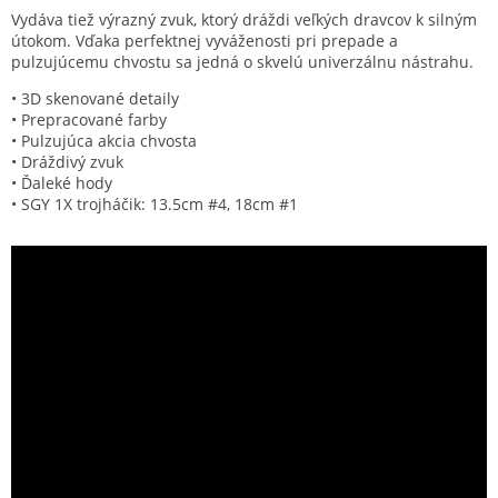
Vydáva tiež výrazný zvuk, ktorý dráždi veľkých dravcov k silným
útokom. Vďaka perfektnej vyváženosti pri prepade a
pulzujúcemu chvostu sa jedná o skvelú univerzálnu nástrahu.
• 3D skenované detaily
• Prepracované farby
• Pulzujúca akcia chvosta
• Dráždivý zvuk
• Ďaleké hody
• SGY 1X trojháčik: 13.5cm #4, 18cm #1