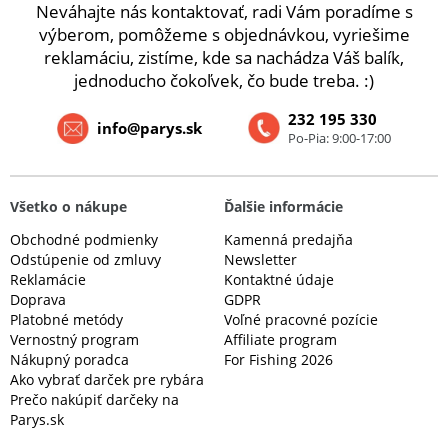
Neváhajte nás kontaktovať, radi Vám poradíme s
výberom, pomôžeme s objednávkou, vyriešime
reklamáciu, zistíme, kde sa nachádza Váš balík,
jednoducho čokoľvek, čo bude treba. :)
232 195 330
info@parys.sk
Po-Pia: 9:00-17:00
Všetko o nákupe
Ďalšie informácie
Obchodné podmienky
Kamenná predajňa
Odstúpenie od zmluvy
Newsletter
Reklamácie
Kontaktné údaje
Doprava
GDPR
Platobné metódy
Voľné pracovné pozície
Vernostný program
Affiliate program
Nákupný poradca
For Fishing 2026
Ako vybrať darček pre rybára
Prečo nakúpiť darčeky na
Parys.sk