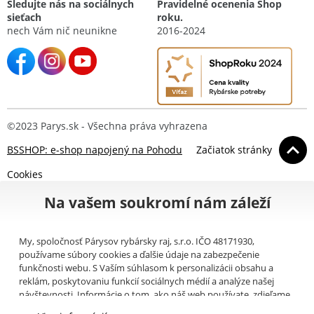
Sledujte nás na sociálnych
Pravidelné ocenenia Shop
sieťach
roku.
nech Vám nič neunikne
2016-2024
©2023 Parys.sk - Všechna práva vyhrazena
BSSHOP: e-shop napojený na Pohodu
Začiatok stránky
Cookies
Na vašem soukromí nám záleží
My, spoločnosť Párysov rybársky raj, s.r.o. IČO 48171930,
používame súbory cookies a ďalšie údaje na zabezpečenie
funkčnosti webu. S Vaším súhlasom k personalizácii obsahu a
reklám, poskytovaniu funkcií sociálnych médií a analýze našej
návštevnosti. Informácie o tom, ako náš web používate, zdieľame
so svojimi partnermi pre sociálne médiá, inzerciu a analýzy