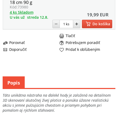
18 cm 90 g
Kód:
73980
4 ks Skladom
19,99 EUR
U vás už
streda 12.8.
Do košíka
Tlačiť
Porovnať
Potrebujem poradiť
Doporučiť
Pridať k obľúbeným
Popis
Táto unikátna nástraha na ďaleké hody je založená na detailnom
3D skenovaní skutočnej živej plotice a ponúka úžasne realistickú
akciu s jemne pulzujúcim chvostom a priamym pohybom pri
pomalom aj rýchlom sťahovaní.