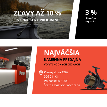
3 %
ZĽAVY AŽ 10 %
ihneď po
VERNOSTNÝ PROGRAM
registrácii
NAJVÄČŠIA
KAMENNÁ PREDAJŇA
VO VÝCHODNÝCH ČECHÁCH
Průmyslová 1292
506 01 Jičín
Po-Ne: 8:00-19:00
Štátne sviatky: Zatvorené