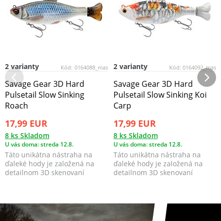
2 varianty
2 varianty
Kód:
0164088_mas
Kód:
0164092_mas
Savage Gear 3D Hard
Savage Gear 3D Hard
Pulsetail Slow Sinking
Pulsetail Slow Sinking Koi
Roach
Carp
17,99 EUR
17,99 EUR
8 ks Skladom
8 ks Skladom
U vás doma: streda 12.8.
U vás doma: streda 12.8.
Táto unikátna nástraha na
Táto unikátna nástraha na
ďaleké hody je založená na
ďaleké hody je založená na
detailnom 3D skenovaní
detailnom 3D skenovaní
skutočnej živej plotice ...
skutočnej živej plotice ...