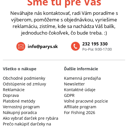
Sme tu pre Vás
Neváhajte nás kontaktovať, radi Vám poradíme s
výberom, pomôžeme s objednávkou, vyriešime
reklamáciu, zistíme, kde sa nachádza Váš balík,
jednoducho čokoľvek, čo bude treba. :)
232 195 330
info@parys.sk
Po-Pia: 9:00-17:00
Všetko o nákupe
Ďalšie informácie
Obchodné podmienky
Kamenná predajňa
Odstúpenie od zmluvy
Newsletter
Reklamácie
Kontaktné údaje
Doprava
GDPR
Platobné metódy
Voľné pracovné pozície
Vernostný program
Affiliate program
Nákupný poradca
For Fishing 2026
Ako vybrať darček pre rybára
Prečo nakúpiť darčeky na