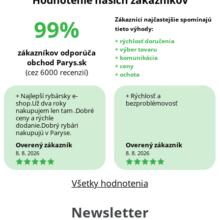
Hodnotenie našich zákazníkov
99%
Zákazníci najčastejšie spomínajú
tieto výhody:
+ rýchlosť doručenia
+ výber tovaru
zákazníkov odporúča
+ komunikácia
obchod Parys.sk
+ ceny
(cez 6000 recenzií)
+ ochota
+ Najlepší rybársky e-
+ Rýchlosť a
shop.Už dva roky
bezproblémovosť
nakupujem len tam .Dobré
ceny a rýchle
dodanie.Dobrý rybári
nakupujú v Paryse.
Overený zákazník
Overený zákazník
8. 8. 2026
8. 8. 2026
5
5
Všetky hodnotenia
Newsletter