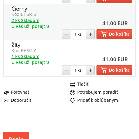
Čierny
Kód:
BHSR-B
2 ks Skladom
41,00 EUR
U vás už
pozajtra
Do košíka
Žltý
Kód:
BHSR-Y
1 ks Skladom
41,00 EUR
U vás už
pozajtra
Do košíka
Tlačiť
Porovnať
Potrebujem poradiť
Doporučiť
Pridať k obľúbeným