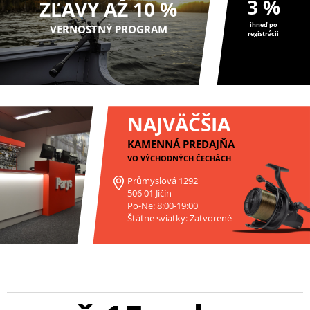
3 %
ZĽAVY AŽ 10 %
ihneď po
VERNOSTNÝ PROGRAM
registrácii
NAJVÄČŠIA
KAMENNÁ PREDAJŇA
VO VÝCHODNÝCH ČECHÁCH
Průmyslová 1292
506 01 Jičín
Po-Ne: 8:00-19:00
Štátne sviatky: Zatvorené