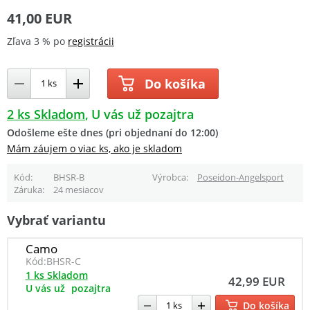
41,00 EUR
Zľava 3 % po
registrácii
Do košíka
2 ks Skladom
U vás už pozajtra
Odošleme ešte dnes (pri objednaní do 12:00)
Mám záujem o viac ks, ako je skladom
Kód
BHSR-B
Výrobca
Poseidon-Angelsport
Záruka
24 mesiacov
Vybrať variantu
Camo
Kód:
BHSR-C
1 ks Skladom
42,99 EUR
U vás už
pozajtra
Do košíka