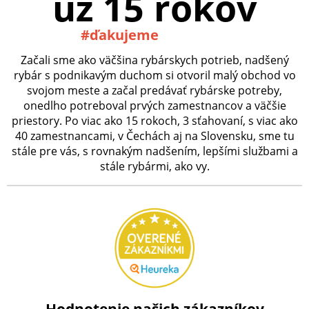
už 15 rokov
#ďakujeme
Začali sme ako väčšina rybárskych potrieb, nadšený
rybár s podnikavým duchom si otvoril malý obchod vo
svojom meste a začal predávať rybárske potreby,
onedlho potreboval prvých zamestnancov a väčšie
priestory. Po viac ako 15 rokoch, 3 sťahovaní, s viac ako
40 zamestnancami, v Čechách aj na Slovensku, sme tu
stále pre vás, s rovnakým nadšením, lepšími službami a
stále rybármi, ako vy.