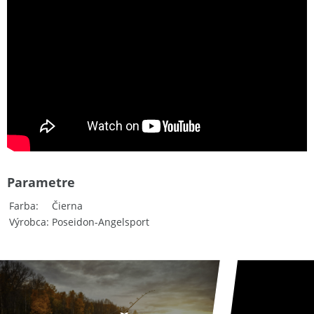
Parametre
Farba
Čierna
Výrobca
Poseidon-Angelsport