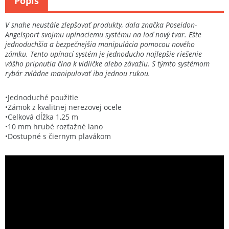
Popis
V snahe neustále zlepšovať produkty, dala značka Poseidon-
Angelsport svojmu upínaciemu systému na loď nový tvar. Ešte
jednoduchšia a bezpečnejšia manipulácia pomocou nového
zámku. Tento upínací systém je jednoducho najlepšie riešenie
vášho pripnutia člna k vidličke alebo závažiu. S týmto systémom
rybár zvládne manipulovať iba jednou rukou.
•Jednoduché použitie
•Zámok z kvalitnej nerezovej ocele
•Celková dĺžka 1,25 m
•10 mm hrubé rozťažné lano
•Dostupné s čiernym plavákom