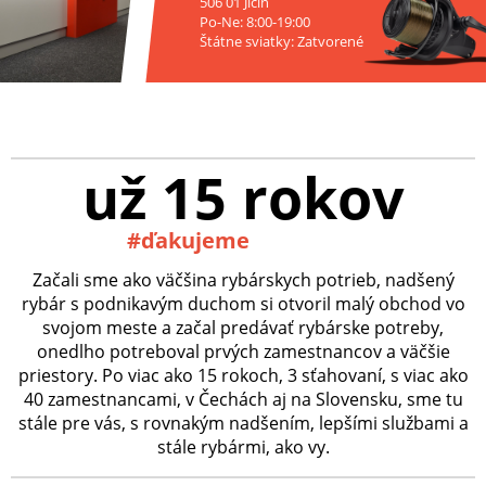
506 01 Jičín
Po-Ne: 8:00-19:00
Štátne sviatky: Zatvorené
už 15 rokov
#ďakujeme
Začali sme ako väčšina rybárskych potrieb, nadšený
rybár s podnikavým duchom si otvoril malý obchod vo
svojom meste a začal predávať rybárske potreby,
onedlho potreboval prvých zamestnancov a väčšie
priestory. Po viac ako 15 rokoch, 3 sťahovaní, s viac ako
40 zamestnancami, v Čechách aj na Slovensku, sme tu
stále pre vás, s rovnakým nadšením, lepšími službami a
stále rybármi, ako vy.