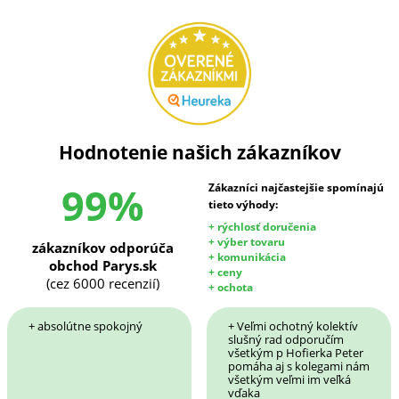
Hodnotenie našich zákazníkov
99%
Zákazníci najčastejšie spomínajú
tieto výhody:
+ rýchlosť doručenia
+ výber tovaru
zákazníkov odporúča
+ komunikácia
obchod Parys.sk
+ ceny
(cez 6000 recenzií)
+ ochota
+ absolútne spokojný
+ Veľmi ochotný kolektív
slušný rad odporučím
všetkým p Hofierka Peter
pomáha aj s kolegami nám
všetkým veľmi im veľká
vďaka