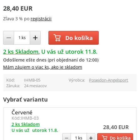
28,40 EUR
Zľava 3 % po
registrácii
Do košíka
2 ks Skladom
U vás už utorok 11.8.
Odošleme ešte dnes (pri objednaní do 12:00)
Mám záujem o viac ks, ako je skladom
Kód
IHMB-05
Výrobca
Poseidon-Angelsport
Záruka
24 mesiacov
Vybrať variantu
Červené
Kód:
IHMB-03
2 ks Skladom
28,40 EUR
U vás už
utorok 11.8.
Do košíka