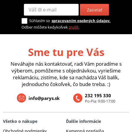
Zasielať
Súhlasím so
spracovaním osobných údajov.
Odber môžete kedykoľvek
zrušiť
.
Sme tu pre Vás
Neváhajte nás kontaktovať, radi Vám poradíme s
výberom, pomôžeme s objednávkou, vyriešime
reklamáciu, zistíme, kde sa nachádza Váš balík,
jednoducho čokoľvek, čo bude treba. :)
232 195 330
info@parys.sk
Po-Pia: 9:00-17:00
Všetko o nákupe
Ďalšie informácie
Obchodné podmienky
Kamenná predajňa