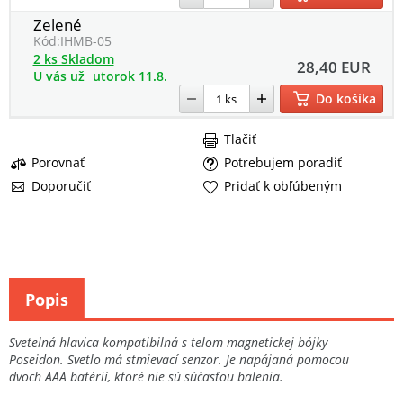
Zelené
Kód:
IHMB-05
2 ks Skladom
28,40 EUR
U vás už
utorok 11.8.
Do košíka
Tlačiť
Porovnať
Potrebujem poradiť
Doporučiť
Pridať k obľúbeným
Popis
Svetelná hlavica kompatibilná s telom magnetickej bójky
Poseidon. Svetlo má stmievací senzor. Je napájaná pomocou
dvoch AAA batérií, ktoré nie sú súčasťou balenia.