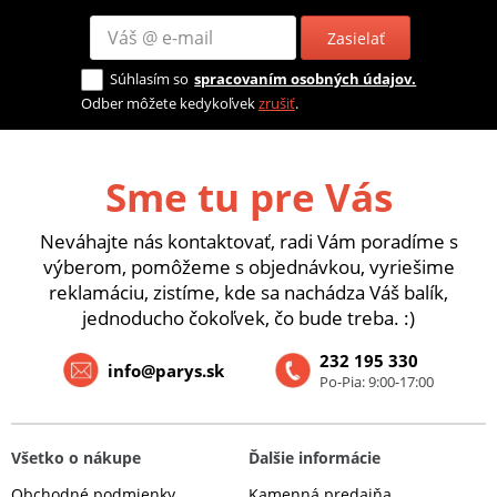
Zasielať
Súhlasím so
spracovaním osobných údajov.
Odber môžete kedykoľvek
zrušiť
.
Sme tu pre Vás
Neváhajte nás kontaktovať, radi Vám poradíme s
výberom, pomôžeme s objednávkou, vyriešime
reklamáciu, zistíme, kde sa nachádza Váš balík,
jednoducho čokoľvek, čo bude treba. :)
232 195 330
info@parys.sk
Po-Pia: 9:00-17:00
Všetko o nákupe
Ďalšie informácie
Obchodné podmienky
Kamenná predajňa