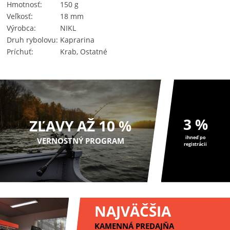
Hmotnosť
150 g
Veľkosť
18 mm
Výrobca
NIKL
Druh rybolovu
Kaprarina
Príchuť
Krab, Ostatné
3 %
ZĽAVY AŽ 10 %
ihneď po
VERNOSTNÝ PROGRAM
registrácii
NAJVÄČŠIA
KAMENNÁ PREDAJŇA