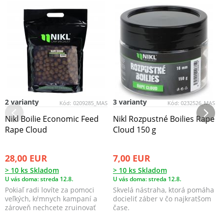
2 varianty
3 varianty
Kód:
0209285_MAS
Kód:
0232526_MAS
Nikl Boilie Economic Feed
Nikl Rozpustné Boilies Rape
Rape Cloud
Cloud 150 g
28,00 EUR
7,00 EUR
> 10 ks Skladom
> 10 ks Skladom
U vás doma: streda 12.8.
U vás doma: streda 12.8.
Pokiaľ radi lovíte za pomoci
Skvelá nástraha, ktorá pomáha
veľkých, kŕmnych kampaní a
docieliť záber v čo najkratšom
zároveň nechcete zruinovať
čase.
svoju peňaženku, ...