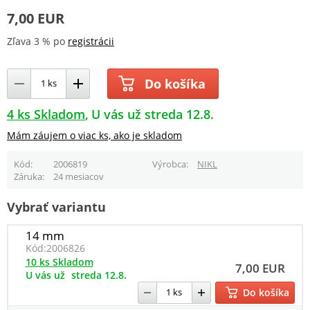
7,00 EUR
Zľava 3 % po
registrácii
Do košíka
4 ks Skladom
U vás už streda 12.8.
Mám záujem o viac ks, ako je skladom
Kód
2006819
Výrobca
NIKL
Záruka
24 mesiacov
Vybrať variantu
14 mm
Kód:
2006826
10 ks Skladom
7,00 EUR
U vás už
streda 12.8.
Do košíka