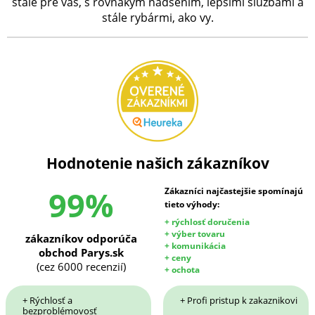
stále pre vás, s rovnakým nadšením, lepšími službami a
stále rybármi, ako vy.
Hodnotenie našich zákazníkov
99%
Zákazníci najčastejšie spomínajú
tieto výhody:
+ rýchlosť doručenia
+ výber tovaru
zákazníkov odporúča
+ komunikácia
obchod Parys.sk
+ ceny
(cez 6000 recenzií)
+ ochota
+ Rýchlosť a
+ Profi pristup k zakaznikovi
bezproblémovosť