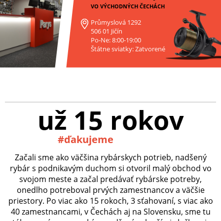
VO VÝCHODNÝCH ČECHÁCH
Průmyslová 1292
506 01 Jičín
Po-Ne: 8:00-19:00
Štátne sviatky: Zatvorené
už 15 rokov
#ďakujeme
Začali sme ako väčšina rybárskych potrieb, nadšený
rybár s podnikavým duchom si otvoril malý obchod vo
svojom meste a začal predávať rybárske potreby,
onedlho potreboval prvých zamestnancov a väčšie
priestory. Po viac ako 15 rokoch, 3 sťahovaní, s viac ako
40 zamestnancami, v Čechách aj na Slovensku, sme tu