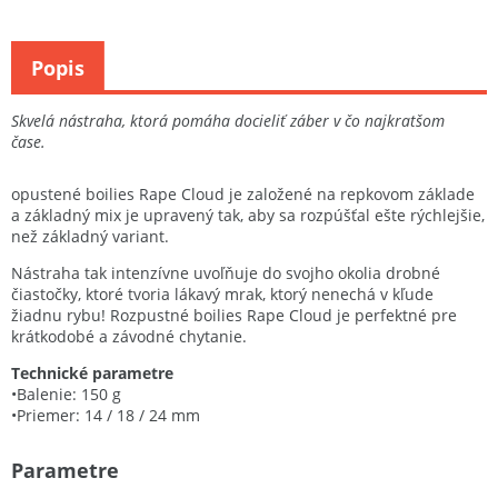
Popis
Skvelá nástraha, ktorá pomáha docieliť záber v čo najkratšom
čase.
opustené boilies Rape Cloud je založené na repkovom základe
a základný mix je upravený tak, aby sa rozpúšťal ešte rýchlejšie,
než základný variant.
Nástraha tak intenzívne uvoľňuje do svojho okolia drobné
čiastočky, ktoré tvoria lákavý mrak, ktorý nenechá v kľude
žiadnu rybu! Rozpustné boilies Rape Cloud je perfektné pre
krátkodobé a závodné chytanie.
Technické parametre
•Balenie: 150 g
•Priemer: 14 / 18 / 24 mm
Parametre