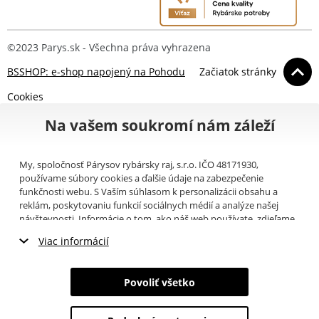
©2023 Parys.sk - Všechna práva vyhrazena
BSSHOP: e-shop napojený na Pohodu
Začiatok stránky
Cookies
Na vašem soukromí nám záleží
My, spoločnosť Párysov rybársky raj, s.r.o. IČO 48171930,
používame súbory cookies a ďalšie údaje na zabezpečenie
funkčnosti webu. S Vaším súhlasom k personalizácii obsahu a
reklám, poskytovaniu funkcií sociálnych médií a analýze našej
návštevnosti. Informácie o tom, ako náš web používate, zdieľame
so svojimi partnermi pre sociálne médiá, inzerciu a analýzy
Viac informácií
(napríklad Google).
Tu
si môžete prečítať, ako tieto informácie
Google používa. Partneri tieto údaje môžu kombinovať s ďalšími
Nevyhnutné cookies
informáciami, ktoré ste im poskytli alebo ktoré získali v dôsledku
Povoliť všetko
toho, že používate ich služby. Tieto údaje zahŕňajú cookies, dáta z
Marketingové cookies
ďalších úložísk, IP adresu a ďalšie informácie spojené s prezeraním
webu. Svoj súhlas so spracovaním cookies môžete odvolať
tu
.