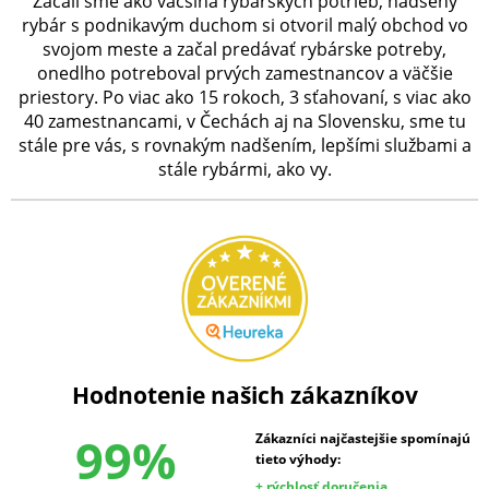
Začali sme ako väčšina rybárskych potrieb, nadšený
rybár s podnikavým duchom si otvoril malý obchod vo
svojom meste a začal predávať rybárske potreby,
onedlho potreboval prvých zamestnancov a väčšie
priestory. Po viac ako 15 rokoch, 3 sťahovaní, s viac ako
40 zamestnancami, v Čechách aj na Slovensku, sme tu
stále pre vás, s rovnakým nadšením, lepšími službami a
stále rybármi, ako vy.
Hodnotenie našich zákazníkov
99%
Zákazníci najčastejšie spomínajú
tieto výhody:
+ rýchlosť doručenia