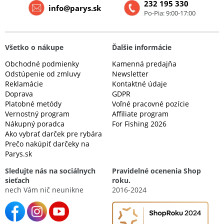
232 195 330
info@parys.sk
Po-Pia: 9:00-17:00
Všetko o nákupe
Ďalšie informácie
Obchodné podmienky
Kamenná predajňa
Odstúpenie od zmluvy
Newsletter
Reklamácie
Kontaktné údaje
Doprava
GDPR
Platobné metódy
Voľné pracovné pozície
Vernostný program
Affiliate program
Nákupný poradca
For Fishing 2026
Ako vybrať darček pre rybára
Prečo nakúpiť darčeky na
Parys.sk
Sledujte nás na sociálnych
Pravidelné ocenenia Shop
sieťach
roku.
nech Vám nič neunikne
2016-2024