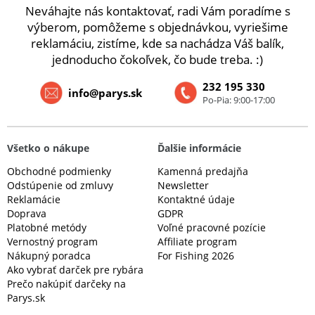
Neváhajte nás kontaktovať, radi Vám poradíme s
výberom, pomôžeme s objednávkou, vyriešime
reklamáciu, zistíme, kde sa nachádza Váš balík,
jednoducho čokoľvek, čo bude treba. :)
232 195 330
info@parys.sk
Po-Pia: 9:00-17:00
Všetko o nákupe
Ďalšie informácie
Obchodné podmienky
Kamenná predajňa
Odstúpenie od zmluvy
Newsletter
Reklamácie
Kontaktné údaje
Doprava
GDPR
Platobné metódy
Voľné pracovné pozície
Vernostný program
Affiliate program
Nákupný poradca
For Fishing 2026
Ako vybrať darček pre rybára
Prečo nakúpiť darčeky na
Parys.sk