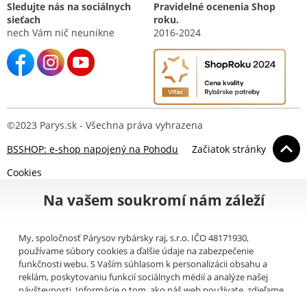
Sledujte nás na sociálnych
Pravidelné ocenenia Shop
sieťach
roku.
nech Vám nič neunikne
2016-2024
©2023 Parys.sk - Všechna práva vyhrazena
BSSHOP: e-shop napojený na Pohodu
Začiatok stránky
Cookies
Na vašem soukromí nám záleží
My, spoločnosť Párysov rybársky raj, s.r.o. IČO 48171930,
používame súbory cookies a ďalšie údaje na zabezpečenie
funkčnosti webu. S Vaším súhlasom k personalizácii obsahu a
reklám, poskytovaniu funkcií sociálnych médií a analýze našej
návštevnosti. Informácie o tom, ako náš web používate, zdieľame
so svojimi partnermi pre sociálne médiá, inzerciu a analýzy