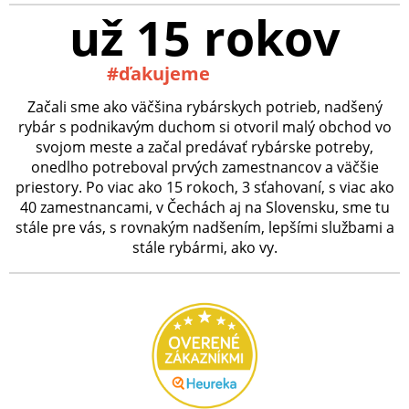
už 15 rokov
#ďakujeme
Začali sme ako väčšina rybárskych potrieb, nadšený
rybár s podnikavým duchom si otvoril malý obchod vo
svojom meste a začal predávať rybárske potreby,
onedlho potreboval prvých zamestnancov a väčšie
priestory. Po viac ako 15 rokoch, 3 sťahovaní, s viac ako
40 zamestnancami, v Čechách aj na Slovensku, sme tu
stále pre vás, s rovnakým nadšením, lepšími službami a
stále rybármi, ako vy.