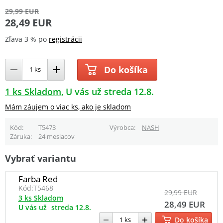
29,99 EUR
28,49 EUR
Zľava 3 % po
registrácii
Do košíka
1 ks Skladom
U vás už streda 12.8.
Mám záujem o viac ks, ako je skladom
Kód
T5473
Výrobca
NASH
Záruka
24 mesiacov
Vybrať variantu
Farba Red
Kód:
T5468
29,99 EUR
3 ks Skladom
28,49 EUR
U vás už
streda 12.8.
Do košíka