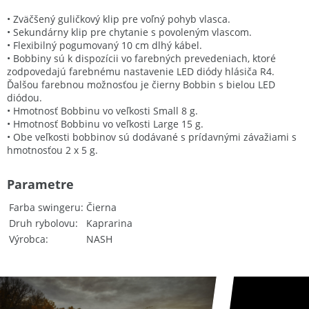
• Zväčšený guličkový klip pre voľný pohyb vlasca.
• Sekundárny klip pre chytanie s povoleným vlascom.
• Flexibilný pogumovaný 10 cm dlhý kábel.
• Bobbiny sú k dispozícii vo farebných prevedeniach, ktoré
zodpovedajú farebnému nastavenie LED diódy hlásiča R4.
Ďalšou farebnou možnosťou je čierny Bobbin s bielou LED
diódou.
• Hmotnosť Bobbinu vo veľkosti Small 8 g.
• Hmotnosť Bobbinu vo veľkosti Large 15 g.
• Obe veľkosti bobbinov sú dodávané s prídavnými závažiami s
hmotnosťou 2 x 5 g.
Parametre
Farba swingeru
Čierna
Druh rybolovu
Kaprarina
Výrobca
NASH