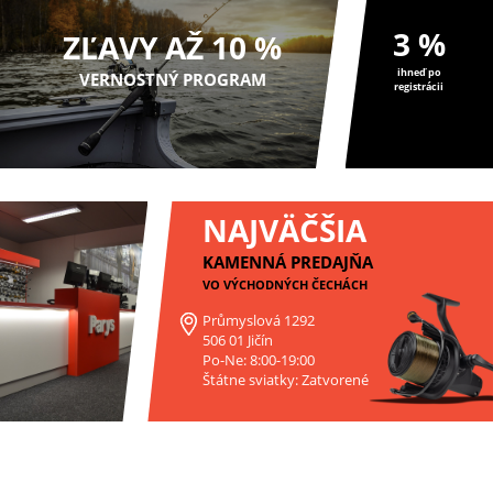
3 %
ZĽAVY AŽ 10 %
ihneď po
VERNOSTNÝ PROGRAM
registrácii
NAJVÄČŠIA
KAMENNÁ PREDAJŇA
VO VÝCHODNÝCH ČECHÁCH
Průmyslová 1292
506 01 Jičín
Po-Ne: 8:00-19:00
Štátne sviatky: Zatvorené